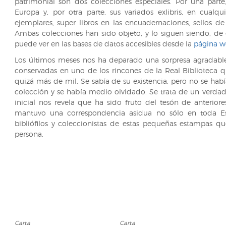
patrimonial son dos colecciones especiales. Por una part
Europa y, por otra parte, sus variados exlibris, en cualq
ejemplares, super libros en las encuadernaciones, sellos 
Ambas colecciones han sido objeto, y lo siguen siendo, de 
puede ver en las bases de datos accesibles desde la
página w
Los últimos meses nos ha deparado una sorpresa agradable
conservadas en uno de los rincones de la Real Biblioteca q
quizá más de mil. Se sabía de su existencia, pero no se ha
colección y se había medio olvidado. Se trata de un verdad
inicial nos revela que ha sido fruto del tesón de anterior
mantuvo una correspondencia asidua no sólo en toda Esp
bibliófilos y coleccionistas de estas pequeñas estampas qu
persona.
Carta
Carta
Carta
Carta