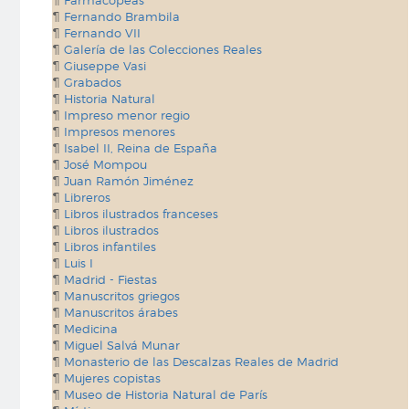
Farmacopeas
Fernando Brambila
Fernando VII
Galería de las Colecciones Reales
Giuseppe Vasi
Grabados
Historia Natural
Impreso menor regio
Impresos menores
Isabel II, Reina de España
José Mompou
Juan Ramón Jiménez
Libreros
Libros ilustrados franceses
Libros ilustrados
Libros infantiles
Luis I
Madrid - Fiestas
Manuscritos griegos
Manuscritos árabes
Medicina
Miguel Salvá Munar
Monasterio de las Descalzas Reales de Madrid
Mujeres copistas
Museo de Historia Natural de París