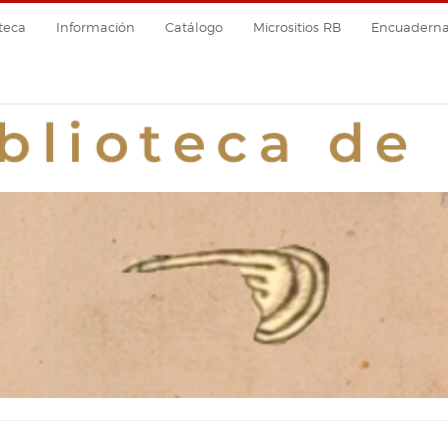
teca
Información
Catálogo
Micrositios RB
Encuadernac