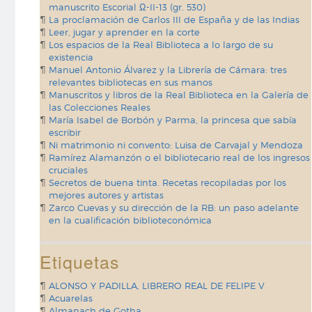
manuscrito Escorial Ω-II-13 (gr. 530)
La proclamación de Carlos III de España y de las Indias
Leer, jugar y aprender en la corte
Los espacios de la Real Biblioteca a lo largo de su
existencia
Manuel Antonio Álvarez y la Librería de Cámara: tres
relevantes bibliotecas en sus manos
Manuscritos y libros de la Real Biblioteca en la Galería de
las Colecciones Reales
María Isabel de Borbón y Parma, la princesa que sabía
escribir
Ni matrimonio ni convento: Luisa de Carvajal y Mendoza
Ramírez Alamanzón o el bibliotecario real de los ingresos
cruciales
Secretos de buena tinta. Recetas recopiladas por los
mejores autores y artistas
Zarco Cuevas y su dirección de la RB: un paso adelante
en la cualificación biblioteconómica
Etiquetas
ALONSO Y PADILLA, LIBRERO REAL DE FELIPE V
Acuarelas
Almanach de Gotha