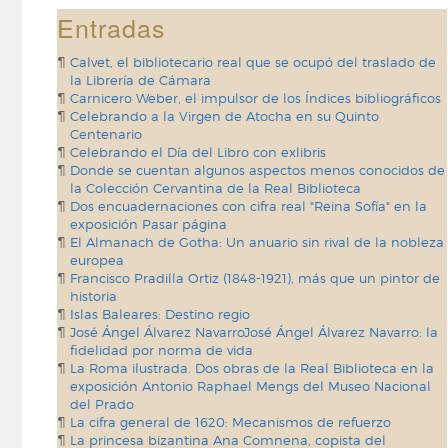
Entradas
Calvet, el bibliotecario real que se ocupó del traslado de
la Librería de Cámara
Carnicero Weber, el impulsor de los Índices bibliográficos
Celebrando a la Virgen de Atocha en su Quinto
Centenario
Celebrando el Día del Libro con exlibris
Donde se cuentan algunos aspectos menos conocidos de
la Colección Cervantina de la Real Biblioteca
Dos encuadernaciones con cifra real "Reina Sofía" en la
exposición Pasar página
El Almanach de Gotha: Un anuario sin rival de la nobleza
europea
Francisco Pradilla Ortiz (1848-1921), más que un pintor de
historia
Islas Baleares: Destino regio
José Ángel Álvarez NavarroJosé Ángel Álvarez Navarro: la
fidelidad por norma de vida
La Roma ilustrada. Dos obras de la Real Biblioteca en la
exposición Antonio Raphael Mengs del Museo Nacional
del Prado
La cifra general de 1620: Mecanismos de refuerzo
La princesa bizantina Ana Comnena, copista del