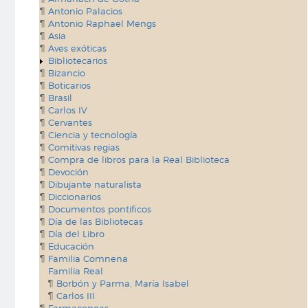
Antonio Palacios
Antonio Raphael Mengs
Asia
Aves exóticas
Bibliotecarios
Bizancio
Boticarios
Brasil
Carlos IV
Cervantes
Ciencia y tecnología
Comitivas regias
Compra de libros para la Real Biblioteca
Devoción
Dibujante naturalista
Diccionarios
Documentos pontificos
Día de las Bibliotecas
Día del Libro
Educación
Familia Comnena
Familia Real
Borbón y Parma, María Isabel
Carlos III