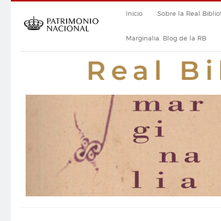
Pasar
Navegación
Inicio
Sobre la Real Biblio
al
contenido
principal
principal
Marginalia. Blog de la RB