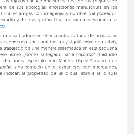
e, sus lujosas encuadernaciones, una de las mejores de
uiera de sus tipologías: anotaciones manuscritas en los
de tinta, estampas con imágenes y nombre del poseedor.
estudio y de divulgación. Una muestra representativa se
eb
.
 que se traduce en el encuentro fortuito de unas cajas
ue contienen una cantidad muy significativa de exlibris,
bía trabajado de una manera sistemática en esta pequeña
ero tesoro. ¿Cómo ha llegado hasta nosotros? El estudio
es directores, especialmente Matilde López Serrano, que
aña, sino también en el extranjero, con interesados,
e indican la propiedad de tal o cual libro a tal o cual