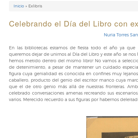
Inicio
Exlibris
Enlaces
de
Celebrando el Día del Libro con ex
ayuda
Nuria Torres S
de
En las bibliotecas estamos de fiesta todo el año ya que
navegación
queremos dejar de unirnos al Día del Libro y este año se nos 
hemos metido dentro del mismo libro! No vamos a seleccio
de detenimiento, a pesar de mantener un cuidado especial 
figura cuya genialidad es conocida en confines muy lejanos. 
caballero, producto del genio del escritor manco cuya mar
que el de otro genio más allá de nuestras fronteras. Amb
celebrado conversaciones amenas recreando sus escenarios
varios. Merecido recuerdo a sus figuras por habernos deleita