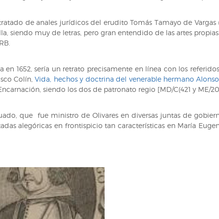
tratado de anales jurídicos del erudito Tomás Tamayo de Vargas (1
a, siendo muy de letras, pero gran entendido de las artes propias 
 RB.
en 1652, sería un retrato precisamente en línea con los referidos
sco Colín,
Vida, hechos y doctrina del venerable hermano Alonso
a Encarnación, siendo los dos de patronato regio [MD/C(421 y ME/2
guado, que fue ministro de Olivares en diversas juntas de gobiern
rtadas alegóricas en frontispicio tan características en María Eug