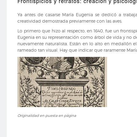
Frontispicios y retratos: creación y psicolo
la
luciérnaga
Ya antes de casarse María Eugenia se dedicó a trabajar 
creatividad demostrada previamente con las aves.
Lo primero que hizo al respecto, en 1640, fue un frontispi
Eugenia en su representación como árbol de vida y no d
nuevamente naturalista. Están en lo alto en medallón el
rameado tan visual. Hay que indicar que raramente Marí
Originalidad
Originalidad en puesta en página
en
puesta
en
página
,