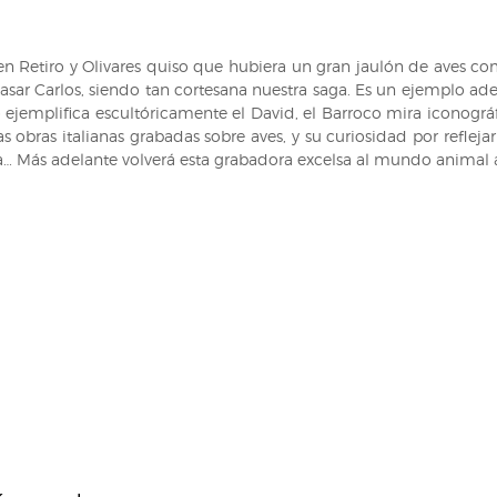
uen Retiro y Olivares quiso que hubiera un gran jaulón de aves c
altasar Carlos, siendo tan cortesana nuestra saga. Es un ejemplo 
ejemplifica escultóricamente el David, el Barroco mira iconogr
as obras italianas grabadas sobre aves, y su curiosidad por refleja
la… Más adelante volverá esta grabadora excelsa al mundo animal a