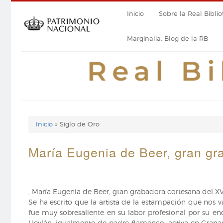
Pasar
Navegación
Inicio
Sobre la Real Biblio
al
contenido
principal
principal
Marginalia. Blog de la RB
Inicio
Siglo de Oro
Enlaces
de
María Eugenia de Beer, gran gr
ayuda
de
, María Eugenia de Beer, gtan grabadora cortesana del XV
navegación
Se ha escrito que la artista de la estampación que nos v
fue muy sobresaliente en su labor profesional por su e
Heylán, igualmente de padre flamenco, activa en Grana