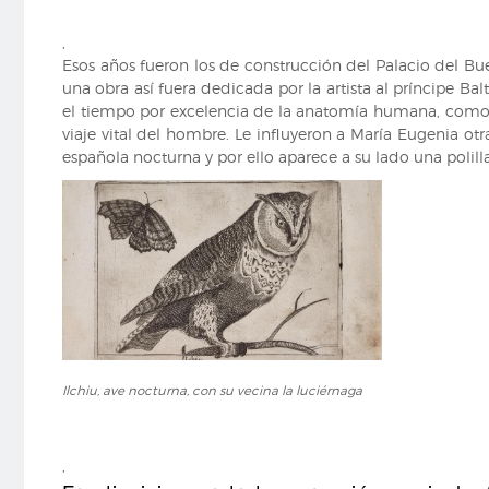
alegórico
,
en
Esos años fueron los de construcción del Palacio del B
portada
una obra así fuera dedicada por la artista al príncipe B
el tiempo por excelencia de la anatomía humana, como 
viaje vital del hombre. Le influyeron a María Eugenia otr
española nocturna y por ello aparece a su lado una polil
Ilchiu,
Ilchiu, ave nocturna, con su vecina la luciérnaga
ave
nocturna,
con
su
,
vecina