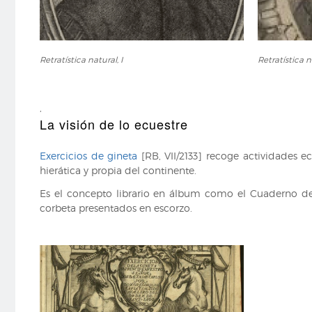
Retratística
Retratística
Retratística natural, I
Retratística na
natural,
natural,
I
II
,
La visión de lo ecuestre
Exercicios de gineta
[RB, VII/2133] recoge actividades 
hierática y propia del continente.
Es el concepto librario en álbum como el Cuaderno de l
corbeta presentados en escorzo.