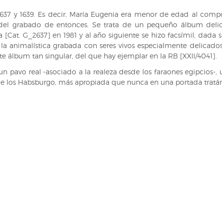
37 y 1639. Es decir, María Eugenia era menor de edad al compo
 del grabado de entonces. Se trata de un pequeño álbum delici
[Cat. G_2637] en 1981 y al año siguiente se hizo facsímil, dada su
la animalística grabada con seres vivos especialmente delicad
te álbum tan singular, del que hay ejemplar en la RB [XXII/4041].
r, un pavo real -asociado a la realeza desde los faraones egipcio
ala de los Habsburgo, más apropiada que nunca en una portada trat