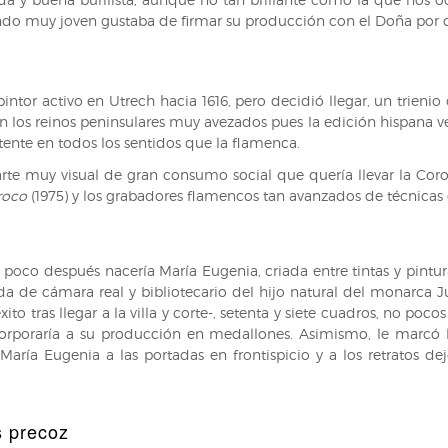
endo muy joven gustaba de firmar su producción con el Doña por 
intor activo en Utrech hacia 1616, pero decidió llegar, un trieni
n los reinos peninsulares muy avezados pues la edición hispana ve
otente en todos los sentidos que la flamenca.
rte muy visual de gran consumo social que quería llevar la Coro
roco
(1975) y los grabadores flamencos tan avanzados de técnicas e
poco después nacería María Eugenia, criada entre tintas y pintura
uda de cámara real y bibliotecario del hijo natural del monarca J
 tras llegar a la villa y corte-, setenta y siete cuadros, no pocos
 incorporaría a su producción en medallones. Asimismo, le marcó l
 María Eugenia a las portadas en frontispicio y a los retrato
s precoz