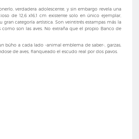
nerlo, verdadera adolescente, y sin embargo revela una
oso de 12,6 x16,1 cm existente solo en único ejemplar,
 gran categoría artística. Son veintitrés estampas más la
os como son las aves. No extraña que el propio Banco de
s-, un búho a cada lado -animal emblema de saber-, garzas,
ándose de aves, flanqueado el escudo real por dos pavos.