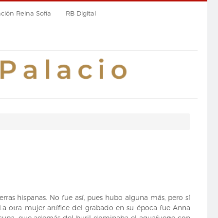
ión Reina Sofía
RB Digital
erras hispanas. No fue así, pues hubo alguna más, pero sí
La otra mujer artífice del grabado en su época fue Anna
ocupa, que además del buril dominaba el aguafuerte con