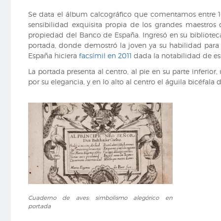
Se data el álbum calcográfico que comentamos entre 16
sensibilidad exquisita propia de los grandes maestros
propiedad del Banco de España. Ingresó en su biblioteca 
portada, donde demostró la joven ya su habilidad para 
España hiciera
facsímil en 2011
dada la notabilidad de es
La portada presenta al centro, al pie en su parte inferio
por su elegancia, y en lo alto al centro el águila bicéf
Cuaderno
Cuaderno de aves: simbolismo alegórico en
de
portada
aves:
simbolismo