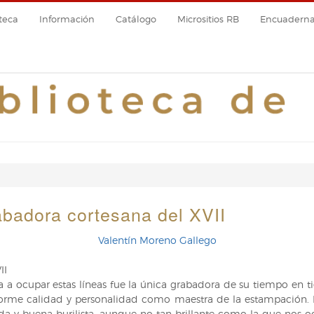
teca
Información
Catálogo
Micrositios RB
Encuadernac
abadora cortesana del XVII
Valentín Moreno Gallego
II
a a ocupar estas líneas fue la única grabadora de su tiempo en ti
norme calidad y personalidad como maestra de la estampación. 
da y buena burilista, aunque no tan brillante como la que nos 