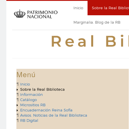
Pasar
Navegación
Inicio
Sobre la Real Biblio
al
contenido
principal
principal
Marginalia. Blog de la RB
Menú
Inicio
Sobre la Real Biblioteca
Información
Catálogo
Micrositios RB
Encuadernación Reina Sofía
Avisos. Noticias de la Real Biblioteca
RB Digital