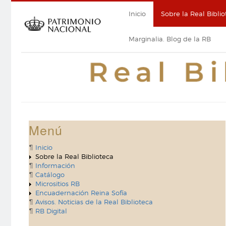
Pasar
Navegación
Inicio
Sobre la Real Biblio
al
contenido
principal
principal
Marginalia. Blog de la RB
Menú
Inicio
Sobre la Real Biblioteca
Información
Catálogo
Micrositios RB
Encuadernación Reina Sofía
Avisos. Noticias de la Real Biblioteca
RB Digital