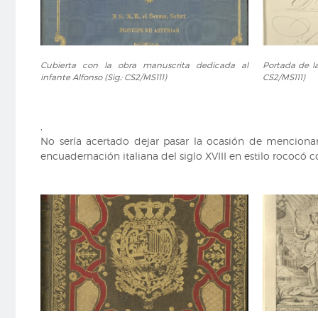
Cubierta
Portada
Cubierta con la obra manuscrita dedicada al
Portada de la
con
de
infante Alfonso (Sig.: CS2/MS111)
CS2/MS111)
la
la
obra
obra
manuscrita
manuscrita
,
dedicada
de
No sería acertado dejar pasar la ocasión de mencionar
al
San
encuadernación italiana del siglo XVIII en estilo rococó 
infante
Isidro
Alfonso
(Sig.:
(Sig.:
CS2/MS111)
CS2/MS111)