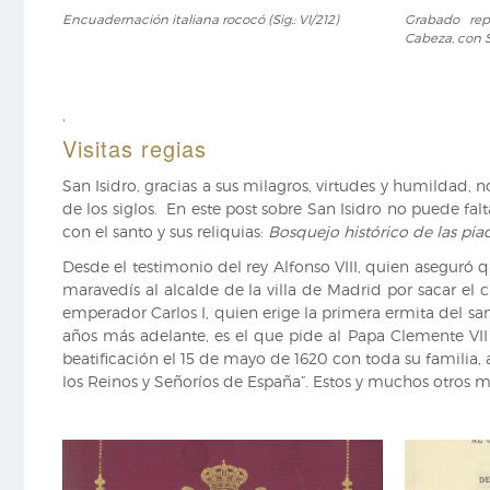
Encuadernación
Grabado
Encuadernación italiana rococó (Sig.: VI/212)
Grabado rep
italiana
representa
Cabeza, con Sa
rococó
a
(Sig.:
Santa
VI/212)
María
,
de
la
Visitas regias
Cabeza,
con
San Isidro, gracias a sus milagros, virtudes y humildad
San
de los siglos. En este post sobre San Isidro no puede fal
Isidro
con el santo y sus reliquias:
Bosquejo histórico de las piad
al
Desde el testimonio del rey Alfonso VIII, quien aseguró q
fondo
maravedís al alcalde de la villa de Madrid por sacar el c
(Sig.:
emperador Carlos I, quien erige la primera ermita del sa
VI/212)
años más adelante, es el que pide al Papa Clemente VII l
beatificación el 15 de mayo de 1620 con toda su familia, 
los Reinos y Señoríos de España”. Estos y muchos otros