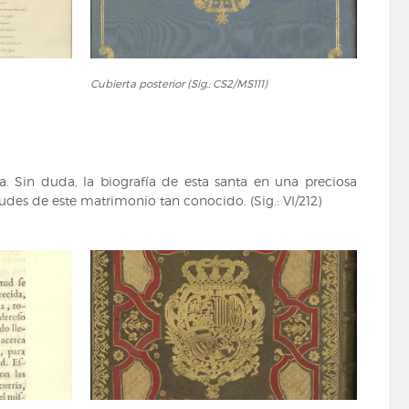
Cubierta
Cubierta posterior (Sig.: CS2/MS111)
posterior
(Sig.:
CS2/MS111)
. Sin duda, la biografía de esta santa en una preciosa
udes de este matrimonio tan conocido. (Sig.: VI/212)