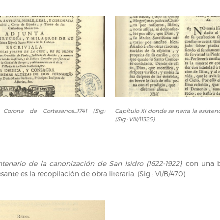
Capítulo
orona de Cortesanos...1741 (Sig.:
Capítulo XI donde se narra la asisten
XI
(Sig.: VIII/11325)
donde
se
.1741
narra
la
entenario de la canonización de San Isidro (1622-1922)
, con una b
asistencia
ante es la recopilación de obra literaria. (Sig.: VI/B/470)
de
ángeles
(Sig.:
VIII/11325)