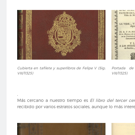
el
el
Labrador
Labrador
(Sig.:
(Sig.:
MD/C/263)
MD/C/263)
Cubierta
Portada
Cubierta en tafilete y superlibros de Felipe V (Sig.:
Portada de C
en
de
VIII/11325)
VIII/11325)
tafilete
Corona
y
de
superlibros
Cortesanos..
,
de
(Sig.:
Más cercano a nuestro tiempo es
El libro del tercer c
Felipe
VIII/11325)
recibido por varios estratos sociales, aunque lo más interes
V
(Sig.:
VIII/11325)