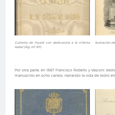
una
sucesión
de
indígenas,
jarrones
y
lucernas.
Cubierta
Ilustración
(Sig.:
Cubierta de muaré con dedicatoria a la infanta
Ilustración de 
de
de
VI/B/470)
Isabel (Sig.: Inf. 611)
muaré
la
con
fuente
dedicatoria
de
,
a
San
Por otra parte, en 1867 Francisco Robello y Vasconi dedi
la
Isidro
manuscrito en ocho cantos, narrando la vida de Isidro en 
infanta
(Sig.:
Isabel
Inf.
(Sig.:
611)
Inf.
611)