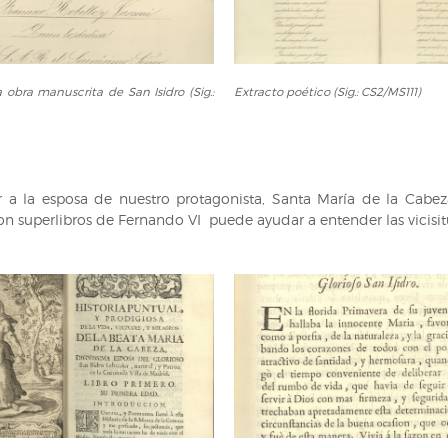
Extracto
 obra manuscrita de San Isidro (Sig.:
Extracto poético (Sig.: CS2/MS111)
poético
(Sig.:
CS2/MS111)
 a la esposa de nuestro protagonista, Santa María de la Cabeza
con superlibros de Fernando VI puede ayudar a entender las vicisit