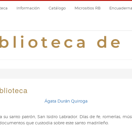
teca
Información
Catálogo
Micrositios RB
Encuadernac
blioteca
Ágata Durán Quiroga
su santo patrón, San Isidro Labrador. Días de fe, romerías, músic
s documentos que custodia sobre este santo madrileño.