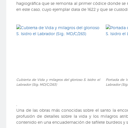
IX/4204)
hagiográfica que se remonta al primer códice donde se r
en este caso, cuyo ejemplar data de 1622 y que se custod
Cubierta
Portada
Cubierta de Vida y milagros del glorioso S. Isidro el
Portada de Vi
de
de
Labrador (Sig.: MD/C/263)
Labrador (Sig
Vida
Vida
y
y
milagros
milagros
,
del
del
Una de las obras más conocidas sobre el santo la enc
glorioso
glorioso
profusión de detalles sobre la vida y los milagros atr
S.
S.
contenido en una encuadernación de tafilete burdeos y su
Isidro
Isidro