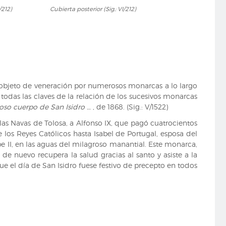
Cubierta
/212)
Cubierta posterior (Sig.: VI/212)
posterior
(Sig.:
VI/212)
o objeto de veneración por numerosos monarcas a lo largo
 todas las claves de la relación de los sucesivos monarcas
ioso cuerpo de San Isidro …
, de 1868. (Sig.: V/1522)
 las Navas de Tolosa, a Alfonso IX, que pagó cuatrocientos
e los Reyes Católicos hasta Isabel de Portugal, esposa del
e II, en las aguas del milagroso manantial. Este monarca,
de nuevo recupera la salud gracias al santo y asiste a la
ue el día de San Isidro fuese festivo de precepto en todos