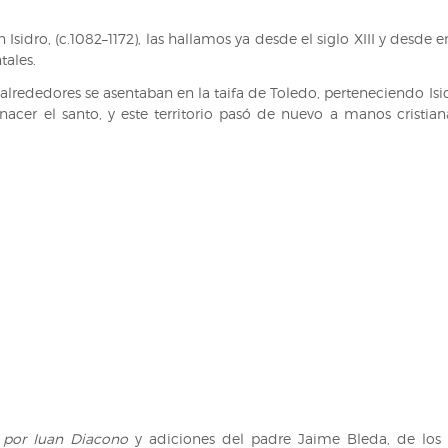
 Isidro, (c.1082–1172), las hallamos ya desde el siglo XIII y desde
tales.
s alrededores se asentaban en la taifa de Toledo, perteneciendo 
nacer el santo, y este territorio pasó de nuevo a manos cristia
… por Iuan Diacono
y adiciones del padre Jaime Bleda, de los 