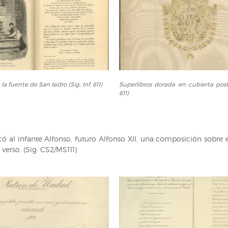
Superlibros
la fuente de San Isidro (Sig.: Inf. 611)
Superlibros dorada en cubierta posteri
dorada
611)
en
cubierta
posterior
(Sig.:
có al infante Alfonso, futuro Alfonso XII, una composición sobre e
Inf.
verso. (Sig. CS2/MS111)
611)