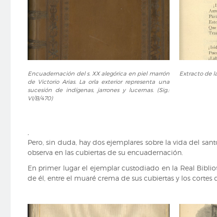
Encuadernación
Extracto
Encuadernación del s. XX alegórica en piel marrón
Extracto de la
del
de
de Victorio Arias. La orla exterior representa una
s.
la
sucesión de indígenas, jarrones y lucernas. (Sig.:
XX
obra
VI/B/470)
alegórica
literaria
en
recogida
piel
(Sig.:
,
marrón
VI/B/470)
Pero, sin duda, hay dos ejemplares sobre la vida del sa
de
observa en las cubiertas de su encuadernación.
Victorio
Arias.
En primer lugar el ejemplar custodiado en la Real Bibli
La
de él, entre el muaré crema de sus cubiertas y los cortes
orla
exterior
representa