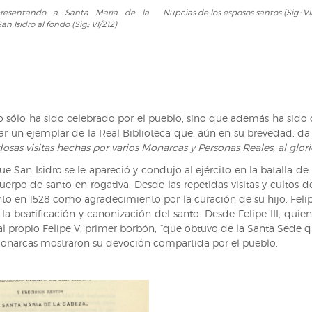
Nupcias
resentando a Santa María de la
Nupcias de los esposos santos (Sig.: VI
ndo
de
n Isidro al fondo (Sig.: VI/212)
los
esposos
santos
(Sig.:
VI/212)
, no sólo ha sido celebrado por el pueblo, sino que además ha sid
tar un ejemplar de la Real Biblioteca que, aún en su brevedad, da
osas visitas hechas por varios Monarcas y Personas Reales, al glor
ue San Isidro se le apareció y condujo al ejército en la batalla de
uerpo de santo en rogativa. Desde las repetidas visitas y cultos d
nto en 1528 como agradecimiento por la curación de su hijo, Felip
a beatificación y canonización del santo. Desde Felipe III, quien 
al propio Felipe V, primer borbón, “que obtuvo de la Santa Sede q
 monarcas mostraron su devoción compartida por el pueblo.