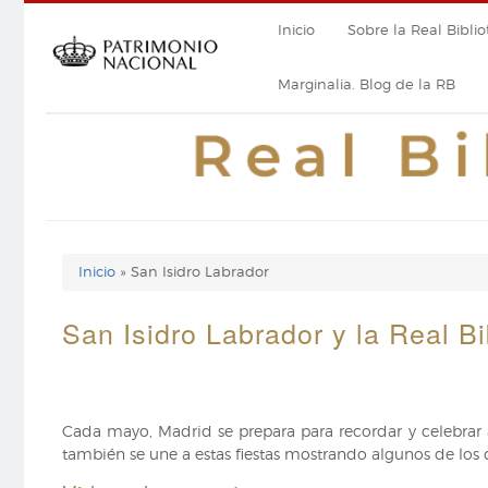
Pasar
Navegación
Inicio
Sobre la Real Biblio
al
contenido
principal
principal
Marginalia. Blog de la RB
Inicio
San Isidro Labrador
Enlaces
de
San Isidro Labrador y la Real Bi
ayuda
de
Cada mayo, Madrid se prepara para recordar y celebrar a 
navegación
también se une a estas fiestas mostrando algunos de lo