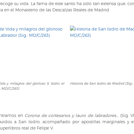
ecoge su vida. La fama de este santo ha sido tan extensa que, c
ia en el Monasterio de las Descalzas Reales de Madrid.
Historia
da y milagros del glorioso S. Isidro el
Historia de San Isidro de Madrid (Sig.
de
.: MD/C/263)
San
Isidro
de
Madrid
ontramos en
Corona de cortesanos y lauro de labradores…
(Sig. 
(Sig.:
ibuidos a San Isidro, acompañado por apostillas marginales y e
MD/C/263)
perlibros real de Felipe V.