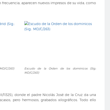
on frecuencia, aparecen nuevos impresos de su vida, como
Escudo
: MD/C/263)
Escudo de la Orden de los dominicos (Sig.:
de
MD/C/263)
la
Orden
de
los
VIII/11325), donde el padre Nicolás José de la Cruz da una
dominicos
scasos, pero hermosos, grabados xilográficos. Todo ello
(Sig.:
MD/C/263)