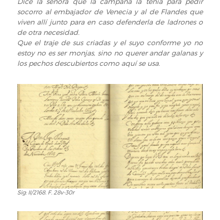
Dice la señora que la campana la tenía para pedir
socorro al embajador de Venecia y al de Flandes que
viven allí junto para en caso defenderla de ladrones o
de otra necesidad.
Que el traje de sus criadas y el suyo conforme yo no
estoy no es ser monjas, sino no querer andar galanas y
los pechos descubiertos como aquí se usa.
Sig: II/2168. F. 28v-30r
Sig:
II/2168.
F.