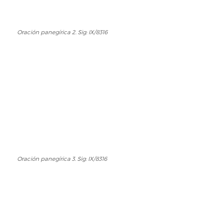
Oración panegírica 2. Sig: IX/8316
Oración
panegírica
2.
Sig:
IX/8316
Oración panegírica 3. Sig: IX/8316
Oración
panegírica
3.
Sig:
IX/8316