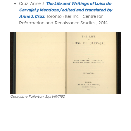
Cruz, Anne J.
The Life and Writings of Luisa de
Carvajal y Mendoza / edited and translated by
Anne J. Cruz.
Toronto : Iter Inc. : Centre for
Reformation and Renaissance Studies , 2014
Georgiana Fullerton. Sig: VIII/7192
Georgiana
Fullerton.
Sig:
VIII/7192