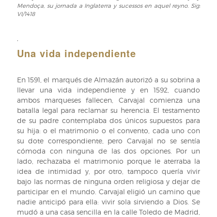
Mendoça, su jornada a Inglaterra y sucessos en aquel reyno. Sig:
y
a
VI/1418
virtudes
Inglaterra
de
y
,
la
sucessos
venerable
Una vida independiente
en
Virgen
aquel
Doña
reyno.
En 1591, el marqués de Almazán autorizó a su sobrina a
Luisa
Sig:
llevar una vida independiente y en 1592, cuando
de
VI/1418
ambos marqueses fallecen, Carvajal comienza una
Carvajal
batalla legal para reclamar su herencia. El testamento
y
de su padre contemplaba dos únicos supuestos para
Mendoça,
su hija: o el matrimonio o el convento, cada uno con
su
su dote correspondiente, pero Carvajal no se sentía
jornada
cómoda con ninguna de las dos opciones. Por un
a
lado, rechazaba el matrimonio porque le aterraba la
Inglaterra
idea de intimidad y, por otro, tampoco quería vivir
y
bajo las normas de ninguna orden religiosa y dejar de
sucessos
participar en el mundo. Carvajal eligió un camino que
en
nadie anticipó para ella: vivir sola sirviendo a Dios. Se
aquel
mudó a una casa sencilla en la calle Toledo de Madrid,
reyno.