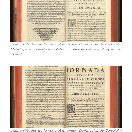
Doña
Luisa
de
Carvajal
y
Mendoça,
su
Vida y virtudes de la venerable Virgen Doña Luisa de Carvajal y
Vida
jornada
Mendoça, su jornada a Inglaterra y sucessos en aquel reyno. Sig:
y
a
VI/1418
virtudes
Inglaterra
de
y
la
sucessos
venerable
en
Virgen
aquel
Doña
reyno
Luisa
Sig:
de
VI/1418
Carvajal
y
Mendoça,
su
Vida y virtudes de la venerable Virgen Doña Luisa de Carvajal y
Vida
jornada