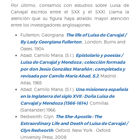
2.
Por último, contamos con estudios sobre Luisa de
Sig:
Carvajal escritos entre el SXX y el SXXI. Llama la
VI/1418
atención que su figura haya atraído mayor atención
entre los investigadores anglosajones:
Fullerton, Georgiana.
The life of Luisa de Carvajal /
By Lady Georgiana Fullerton
....London; Burns and
Oates, 1904
Abad, Camilo Maria, (S.I.).
Epistolario y poesías /
Luisa de Carvajal y Mendoza ; colección formada
por don Jesús González Marañón ; completada y
revisada por Camilo María Abad, S.J.
Madrid :
Atlas, 1965
Abad, Camilo Maria, (S.I.).
Una misionera española
en la Inglaterra del siglo XVII : Doña Luisa de
Carvajal y Mendoza (1566-1614)
.
Comillas
(Santander) 1966.
Redworth, Glyn.
The She-Apostle : The
Extraordinary Life and Death of Luisa de Carvajal /
Glyn Redworth
. Oxford, New York : Oxford
University Press, 2008