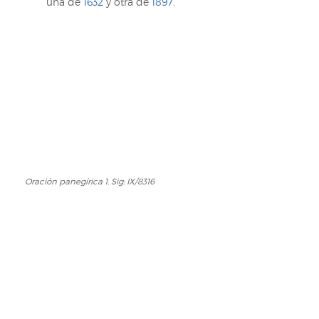
una de
1632
y otra de
1897
.
Oración panegírica 1. Sig: IX/8316
Oración
panegírica
1.
Sig:
IX/8316