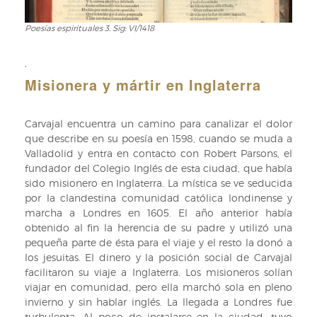
Poesías espirituales 3. Sig: VI/1418
Poesías
espirituales
3.
,
Sig:
Misionera y mártir en Inglaterra
VI/1418
Carvajal encuentra un camino para canalizar el dolor
que describe en su poesía en 1598, cuando se muda a
Valladolid y entra en contacto con Robert Parsons, el
fundador del Colegio Inglés de esta ciudad, que había
sido misionero en Inglaterra. La mística se ve seducida
por la clandestina comunidad católica londinense y
marcha a Londres en 1605. El año anterior había
obtenido al fin la herencia de su padre y utilizó una
pequeña parte de ésta para el viaje y el resto la donó a
los jesuitas. El dinero y la posición social de Carvajal
facilitaron su viaje a Inglaterra. Los misioneros solían
viajar en comunidad, pero ella marchó sola en pleno
invierno y sin hablar inglés. La llegada a Londres fue
turbulenta. Al poco de instalarse en la ciudad, tuvo