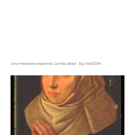
Camilo
Abad.
Sig:
ARM29/947
Una misionera española. Camilo Abad . Sig: XVIII/2314
Una
misionera
española.
Camilo
Abad
.
Sig:
XVIII/2314