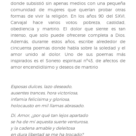
donde subsistió sin apenas medios con una pequeña
Sig:
comunidad de mujeres que querían probar otras
VI/1418
formas de vivir la religión. En los años 90 del SXVI,
Carvajal hace varios votos: pobreza, castidad,
obediencia y martirio. El dolor que siente es tan
intenso, que solo puede ofrecerse completa a Dios.
Además, durante estos años, escribe alrededor de
cincuenta poemas donde habla sobre la soledad y el
amor unido al dolor. Uno de sus poemas más
inspirados es el Soneto espiritual nº43, de afectos de
amor encendidísimo y deseos de martirio
Esposas dulces, lazo deseado,
ausentes trances, hora victoriosa,
infamia felicísima y gloriosa,
holocausto en mil llamas abrasado.
Di, Amor, ¿por qué tan lejos apartado
se ha de mí aquesta suerte venturosa,
y la cadena amable y deleitosa
en dura libertad se me ha trocado?