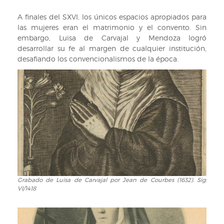
A finales del SXVI, los únicos espacios apropiados para
las mujeres eran el matrimonio y el convento. Sin
embargo, Luisa de Carvajal y Mendoza logró
desarrollar su fe al margen de cualquier institución,
desafiando los convencionalismos de la época.
Grabado de Luisa de Carvajal por Jean de Courbes (1632). Sig:
Grabado
VI/1418
de
Luisa
de
Carvajal