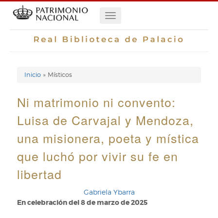
Pasar
Navegación
al
contenido
principal
principal
Inicio
Místicos
Enlaces
de
Ni matrimonio ni convento:
ayuda
Luisa de Carvajal y Mendoza,
de
una misionera, poeta y mística
navegación
que luchó por vivir su fe en
libertad
Gabriela Ybarra
En celebración del 8 de marzo de 2025