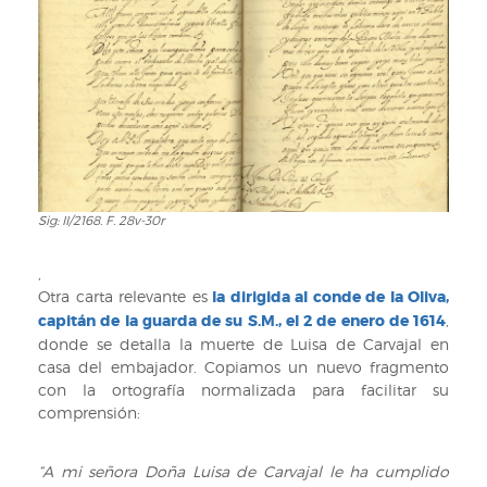
28v-
30r
Sig: II/2168. F. 28v-30r
Sig:
II/2168.
F.
,
28v-
Otra carta relevante es
la dirigida al conde de la Oliva,
30r
capitán de la guarda de su S.M., el 2 de enero de 1614
,
donde se detalla la muerte de Luisa de Carvajal en
casa del embajador. Copiamos un nuevo fragmento
con la ortografía normalizada para facilitar su
comprensión:
“A mi señora Doña Luisa de Carvajal le ha cumplido