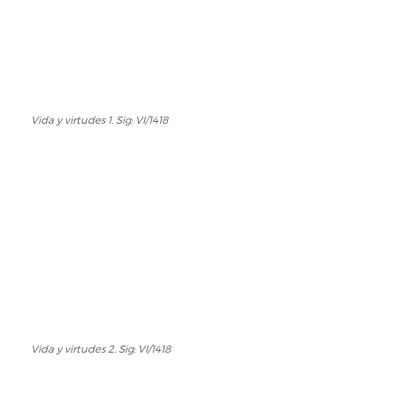
Vida y virtudes 1. Sig: VI/1418
Vida
y
virtudes
1.
Sig:
VI/1418
Vida y virtudes 2. Sig: VI/1418
Vida
y
virtudes
,