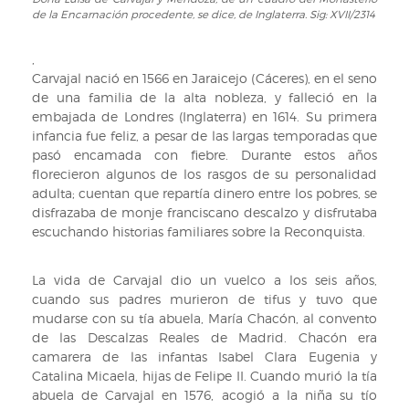
Doña
de la Encarnación procedente, se dice, de Inglaterra. Sig: XVII/2314
Luisa
de
Carvajal
,
y
Carvajal nació en 1566 en Jaraicejo (Cáceres), en el seno
Mendoza,
de una familia de la alta nobleza, y falleció en la
de
embajada de Londres (Inglaterra) en 1614. Su primera
un
infancia fue feliz, a pesar de las largas temporadas que
cuadro
pasó encamada con fiebre. Durante estos años
del
florecieron algunos de los rasgos de su personalidad
Monasterio
adulta; cuentan que repartía dinero entre los pobres, se
de
disfrazaba de monje franciscano descalzo y disfrutaba
la
escuchando historias familiares sobre la Reconquista.
Encarnación
procedente,
La vida de Carvajal dio un vuelco a los seis años,
se
cuando sus padres murieron de tifus y tuvo que
dice,
mudarse con su tía abuela, María Chacón, al convento
de
de las Descalzas Reales de Madrid. Chacón era
Inglaterra.
camarera de las infantas Isabel Clara Eugenia y
Sig:
Catalina Micaela, hijas de Felipe II. Cuando murió la tía
XVII/2314
abuela de Carvajal en 1576, acogió a la niña su tío