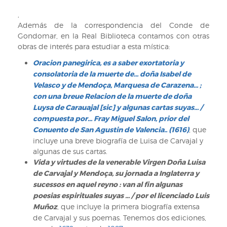
II/2168.
F:
,
61v-
Además de la correspondencia del Conde de
62v
Gondomar, en la Real Biblioteca contamos con otras
obras de interés para estudiar a esta mística:
Oracion panegirica, es a saber exortatoria y
consolatoria de la muerte de... doña Isabel de
Velasco y de Mendoça, Marquesa de Carazena... ;
con una breue Relacion de la muerte de doña
Luysa de Carauajal [sic] y algunas cartas suyas... /
compuesta por... Fray Miguel Salon, prior del
Conuento de San Agustin de Valencia.. (1616)
, que
incluye una breve biografía de Luisa de Carvajal y
algunas de sus cartas.
Vida y virtudes de la venerable Virgen Doña Luisa
de Carvajal y Mendoça, su jornada a Inglaterra y
sucessos en aquel reyno : van al fin algunas
poesias espirituales suyas ... / por el licenciado Luis
Muñoz
, que incluye la primera biografía extensa
de Carvajal y sus poemas. Tenemos dos ediciones,