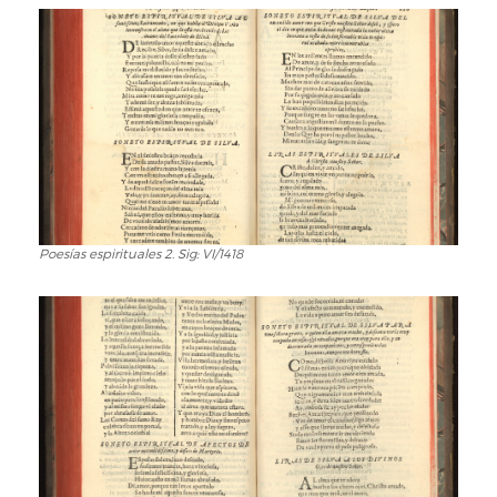
1.
Sig:
VI/1418
Poesías espirituales 2. Sig: VI/1418
Poesías
espirituales
2.
Sig:
VI/1418