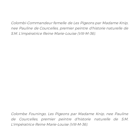
de
L'impératrice
Courcelles,
Reine
premier
Marie-
Colombi-Commandeur femelle de Les Pigeons par Madame Knip,
Colombi-
peintre
Louise
nee Pauline de Courcelles, premier peintre d'historie naturelle de
Commandeur
d'historie
(VIII-
S.M. L'impératrice Reine Marie-Louise (VIII-M-36).
femelle
naturelle
M-
de
de
36).
Les
S.M.
Pigeons
L'impératrice
par
Reine
Madame
Marie-
Knip,
Louise
nee
(VIII-
Pauline
M-
de
36).
Courcelles,
premier
Colombe Founingo, Les Pigeons par Madame Knip, nee Pauline
Colombe
peintre
de Courcelles, premier peintre d'historie naturelle de S.M.
Founingo,
d'historie
L'impératrice Reine Marie-Louise (VIII-M-36).
Les
naturelle
Pigeons
de