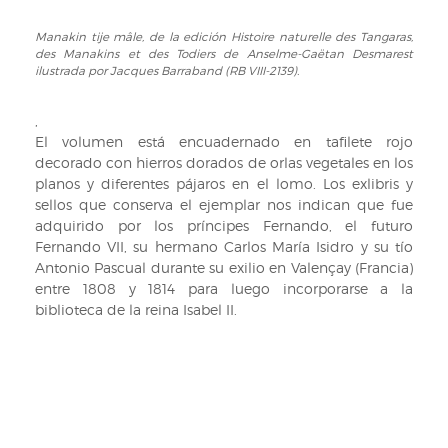
et
Manakin tije mâle, de la edición Histoire naturelle des Tangaras,
Manakin
des
des Manakins et des Todiers de Anselme-Gaëtan Desmarest
tije
Todiers
ilustrada por Jacques Barraband (RB VIII-2139).
mâle,
de
de
Anselme-
,
la
Gaëtan
El volumen está encuadernado en tafilete rojo
edición
Desmarest
decorado con hierros dorados de orlas vegetales en los
Histoire
ilustrada
planos y diferentes pájaros en el lomo. Los exlibris y
naturelle
por
sellos que conserva el ejemplar nos indican que fue
des
Jacques
adquirido por los príncipes Fernando, el futuro
Tangaras,
Barraband
Fernando VII, su hermano Carlos María Isidro y su tío
des
(RB
Antonio Pascual durante su exilio en Valençay (Francia)
Manakins
VIII-
entre 1808 y 1814 para luego incorporarse a la
et
2139).
biblioteca de la reina Isabel II.
des
Todiers
de
Anselme-
Gaëtan
Desmarest
ilustrada