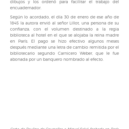
dibujos y los ordenó para facilitar el trabajo del
50r).
encuadernador.
Según lo acordado, el día 30 de enero de ese año de
1845 la autora envió al señor Lillot, una persona de su
confianza, con el volumen destinado a la regia
biblioteca al hotel en el que se alojaba la reina madre
en París. El pago se hizo efectivo algunos meses
después mediante una letra de cambio remitida por el
bibliotecario segundo Carnicero Weber, que le fue
abonada por un banquero nombrado al efecto.
Carta de Pauline de Courcelles a Miguel Salvá fechada en París,