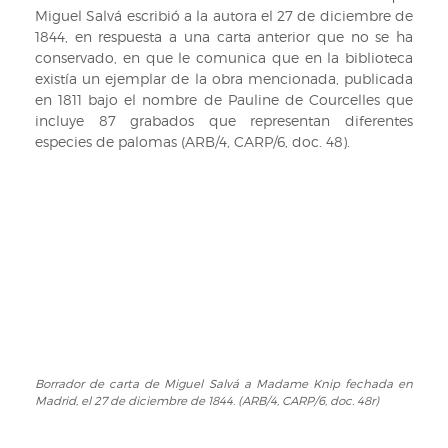
portada
Miguel Salvá escribió a la autora el 27 de diciembre de
anterior
(VIII-
1844, en respuesta a una carta anterior que no se ha
(VIII-
M-
conservado, en que le comunica que en la biblioteca
M-
36)
existía un ejemplar de la obra mencionada, publicada
36)
en 1811 bajo el nombre de Pauline de Courcelles que
incluye 87 grabados que representan diferentes
especies de palomas (ARB/4, CARP/6, doc. 48).
Borrador de carta de Miguel Salvá a Madame Knip fechada en
Borrador
Madrid, el 27 de diciembre de 1844. (ARB/4, CARP/6, doc. 48r)
de
carta