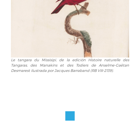
la
Jacques
edición
Barraband
Histoire
(RB
naturelle
VIII-
des
2139).
Tangaras,
des
Manakins
et
Le tangara du Missisipi, de la edición Histoire naturelle des
Le
des
Tangaras, des Manakins et des Todiers de Anselme-Gaëtan
tangara
Todiers
Desmarest ilustrada por Jacques Barraband (RB VIII-2139).
du
de
Missisipi,
Anselme-
de
Gaëtan
la
Desmarest
edición
ilustrada
Histoire
por
naturelle
Jacques
des
Barraband
Tangaras,
(RB
des
VIII-
Manakins
2139).