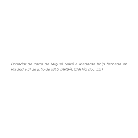
CART/6,
Courcelles
doc.
a
54r)
Miguel
Salvá
fechada
en
París,
25
de
julio
Borrador de carta de Miguel Salvá a Madame Knip fechada en
Borrador
Madrid a 31 de julio de 1845. (ARB/4, CART/6, doc. 53r).
de
de
1845.
carta
(ARB/4,
de
CART/6,
Miguel
doc.
Salvá
54v).
a
Madame
Knip
fechada
en
Madrid