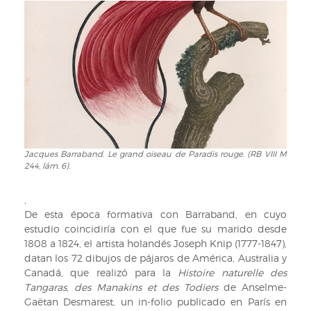
petit
oiseau
de
Paradis
émeraude,
mâle.
(RB
VIII
M
244,
lám.
Jacques Barraband. Le grand oiseau de Paradis rouge. (RB VIII M
Jacques
244, lám. 6).
4).
Barraband.
Le
grand
,
oiseau
De esta época formativa con Barraband, en cuyo
de
estudio coincidiría con el que fue su marido desde
Paradis
1808 a 1824, el artista holandés Joseph Knip (1777-1847),
rouge.
datan los 72 dibujos de pájaros de América, Australia y
(RB
Canadá, que realizó para la
Histoire naturelle des
VIII
Tangaras, des Manakins et des Todiers
de Anselme-
M
Gaëtan Desmarest, un in-folio publicado en París en