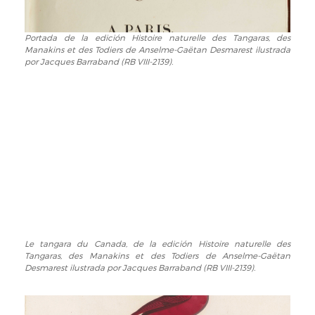
Portada de la edición Histoire naturelle des Tangaras, des
Portada
Manakins et des Todiers de Anselme-Gaëtan Desmarest ilustrada
de
por Jacques Barraband (RB VIII-2139).
la
edición
Histoire
naturelle
des
Tangaras,
des
Manakins
et
des
Todiers
de
Le tangara du Canada, de la edición Histoire naturelle des
Le
Anselme-
Tangaras, des Manakins et des Todiers de Anselme-Gaëtan
tangara
Gaëtan
Desmarest ilustrada por Jacques Barraband (RB VIII-2139).
du
Desmarest
Canada,
ilustrada
de
por