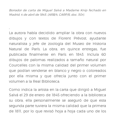
el
27
Borrador de carta de Miguel Salvá a Madame Knip fechado en
Borrador
Madrid, 4 de abril de 1845. (ARB/4, CARP/6, doc. 50r).
de
de
diciembre
carta
de
de
,
1844.
Miguel
La autora había decidido ampliar la obra con nuevos
(ARB/4,
Salvá
dibujos y con textos de Florent Prévost, ayudante
CARP/6,
a
naturalista y jefe de zoología del Museo de Historia
doc.
Madame
Natural de París. La obra, en quince entregas, fue
48v)
Knip
publicada finalmente en París en 1843. Incluía 60
fechado
dibujos de palomas realizados a tamaño natural por
en
Courcelles con la misma calidad del primer volumen
Madrid,
que podían venderse en blanco y negro o coloreados
4
por ella misma y que ofrecía junto con el primer
de
volumen a la Real Biblioteca.
abril
Como indica la artista en la carta que dirigió a Miguel
de
Salvá el 29 de enero de 1845 ofreciendo a la biblioteca
1845.
su obra, ella personalmente se aseguró de que esta
(ARB/4,
segunda parte tuviera la misma calidad que la primera
CARP/6,
de 1811, por lo que revisó hoja a hoja cada uno de los
doc.