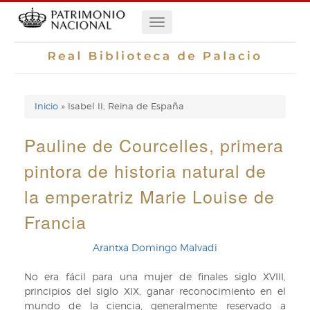
Pasar
Navegación
al
contenido
principal
principal
Inicio
Isabel II, Reina de España
Enlaces
de
Pauline de Courcelles, primera
ayuda
pintora de historia natural de
de
la emperatriz Marie Louise de
navegación
Francia
Arantxa Domingo Malvadi
No era fácil para una mujer de finales siglo XVIII,
principios del siglo XIX, ganar reconocimiento en el
mundo de la ciencia, generalmente reservado a