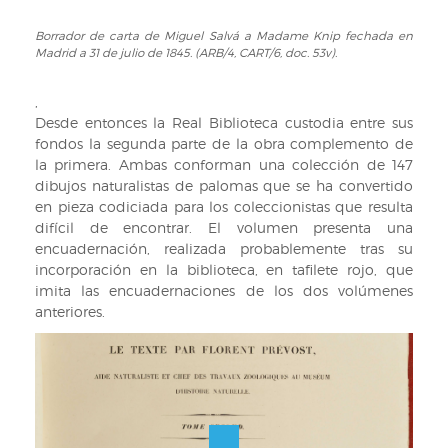
a
31
Borrador de carta de Miguel Salvá a Madame Knip fechada en
Borrador
Madrid a 31 de julio de 1845. (ARB/4, CART/6, doc. 53v).
de
de
julio
carta
de
de
,
1845.
Miguel
Desde entonces la Real Biblioteca custodia entre sus
(ARB/4,
Salvá
fondos la segunda parte de la obra complemento de
CART/6,
a
la primera. Ambas conforman una colección de 147
doc.
Madame
dibujos naturalistas de palomas que se ha convertido
53r).
Knip
en pieza codiciada para los coleccionistas que resulta
fechada
difícil de encontrar. El volumen presenta una
en
encuadernación, realizada probablemente tras su
Madrid
incorporación en la biblioteca, en tafilete rojo, que
a
imita las encuadernaciones de los dos volúmenes
31
anteriores.
de
julio
de
1845.
(ARB/4,
CART/6,