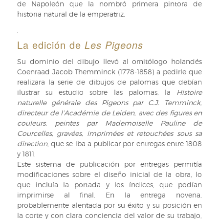
de Napoleón que la nombró primera pintora de
Manakins
historia natural de la emperatriz.
et
des
,
Todiers
La edición de
Les Pigeons
de
Anselme-
Su dominio del dibujo llevó al ornitólogo holandés
Gaëtan
Coenraad Jacob Themminck (1778-1858) a pedirle que
Desmarest
realizara la serie de dibujos de palomas que debían
ilustrada
ilustrar su estudio sobre las palomas, la
Histoire
por
naturelle générale des Pigeons par C.J. Temminck,
Jacques
directeur de l’Académie de Leiden, avec des figures en
Barraband
couleurs, peintes par Mademoiselle Pauline de
(RB
Courcelles, gravées, imprimées et retouchées sous sa
VIII-
direction
, que se iba a publicar por entregas entre 1808
2139).
y 1811.
Este sistema de publicación por entregas permitía
modificaciones sobre el diseño inicial de la obra, lo
que incluía la portada y los índices, que podían
imprimirse al final. En la entrega novena,
probablemente alentada por su éxito y su posición en
la corte y con clara conciencia del valor de su trabajo,