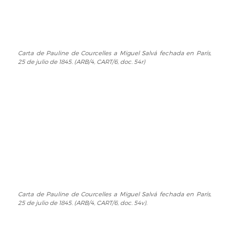
en
París,
29
de
maio
Carta de Pauline de Courcelles a Miguel Salvá fechada en París,
Carta
25 de julio de 1845. (ARB/4, CART/6, doc. 54r)
de
de
1845.
Pauline
(ARB/4,
de
CART/6,
Courcelles
doc.
a
52).
Miguel
Salvá
fechada
en
París,
25
de
julio
Carta de Pauline de Courcelles a Miguel Salvá fechada en París,
Carta
25 de julio de 1845. (ARB/4, CART/6, doc. 54v).
de
de
1845.
Pauline
(ARB/4,
de