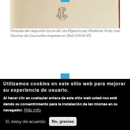
doc.
53v).
Portada del segundo tomo de Les Pigeons par Madame Knip, nee
Portada
Pauline de Courcelles impreso en 1843 (VIII-M-37).
del
segundo
tomo
de
Les
Pigeons
par
Madame
Utilizamos cookies en este sitio web para mejorar
Knip,
su experiencia de usuario.
nee
Al hacer clic en cualquier enlace de este sitio web usted nos está
Pauline
dando su consentimiento para la instalación de las mismas en su
de
Más info
navegador.
Courcelles
Colombe amaranthe, Les Pigeons par Madame Knip, nee Pauline
Colombe
de Courcelles, segundo tomo (VIII-M-37).
impreso
amaranthe,
Sí, estoy de acuerdo
No, gracias
en
Les
1843
Pigeons