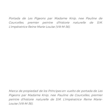
Portada de Les Pigeons par Madame Knip, nee Pauline de
Portada
Courcelles, premier peintre d'historie naturelle de S.M.
de
L'impératrice Reine Marie-Louise (VIII-M-36).
Les
Pigeons
par
Madame
Knip,
nee
Pauline
de
Courcelles,
premier
peintre
d'historie
Marca de propiedad de los Príncipes en vuelto de portada de Les
Marca
naturelle
Pigeons par Madame Knip, nee Pauline de Courcelles, premier
de
de
peintre d'historie naturelle de S.M. L'impératrice Reine Marie-
propiedad
S.M.
Louise (VIII-M-36).
de
L'impératrice