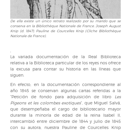
De ella existe un único retrato realizado por su marido que se
De
conserva en la Bibliothèque Nationale de France. Joseph August
ella
Knip (d. 1847). Pauline de Courcelles Knip (Cliche Bibliothèque
existe
Nationale de France).
un
único
,
retrato
La variada documentación de la Real Biblioteca
realizado
relativa a la Biblioteca particular de los reyes nos ofrece
por
la excusa para contar su historia en las líneas que
su
siguen.
marido
que
En efecto, en la documentación correspondiente al
se
año 1845 se conservan algunas cartas referidas a la
conserva
“Petición de fondo para adquisición de libro
Les
en
Pigeons et les colombes exotiques
”, que Miguel Salvá,
la
que desempeñaba el cargo de bibliotecario mayor
Bibliothèque
durante la minoría de edad de la reina Isabel II,
Nationale
intercambió entre diciembre de 1844 y julio de 1845
de
con su autora, nuestra Pauline de Courcelles Knip