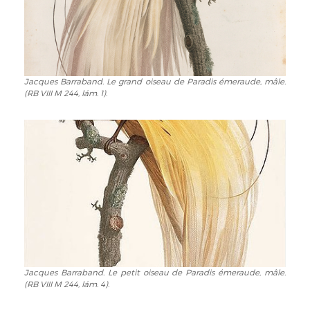
Jacques Barraband. Le grand oiseau de Paradis émeraude, mâle.
Jacques
(RB VIII M 244, lám. 1).
Barraband.
Le
grand
oiseau
de
Paradis
émeraude,
mâle.
(RB
VIII
M
244,
lám.
Jacques Barraband. Le petit oiseau de Paradis émeraude, mâle.
Jacques
(RB VIII M 244, lám. 4).
1).
Barraband.
Le