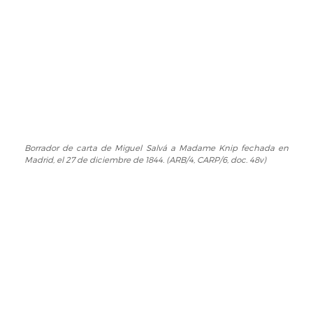
de
Miguel
Salvá
a
Madame
Knip
fechada
en
Madrid,
el
27
Borrador de carta de Miguel Salvá a Madame Knip fechada en
Borrador
Madrid, el 27 de diciembre de 1844. (ARB/4, CARP/6, doc. 48v)
de
de
diciembre
carta
de
de
1844.
Miguel
(ARB/4,
Salvá
CARP/6,
a
doc.
Madame
48r)
Knip
fechada
en
Madrid,