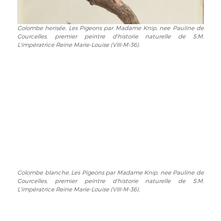
Courcelles,
premier
Colombe herisée, Les Pigeons par Madame Knip, nee Pauline de
Colombe
peintre
Courcelles, premier peintre d'historie naturelle de S.M.
herisée,
d'historie
L'impératrice Reine Marie-Louise (VIII-M-36).
Les
naturelle
Pigeons
de
par
S.M.
Madame
L'impératrice
Knip,
Reine
nee
Marie-
Pauline
Louise
de
(VIII-
Courcelles,
M-
premier
36).
peintre
d'historie
Colombe blanche, Les Pigeons par Madame Knip, nee Pauline de
Colombe
naturelle
Courcelles, premier peintre d'historie naturelle de S.M.
blanche,
de
L'impératrice Reine Marie-Louise (VIII-M-36).
Les
S.M.
Pigeons
L'impératrice
par
Reine