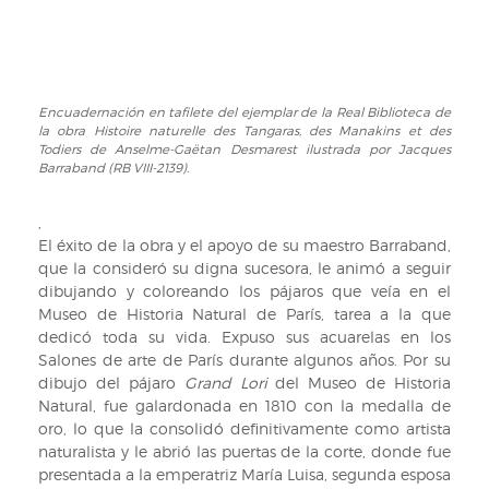
por
Jacques
Barraband
(RB
VIII-
Encuadernación en tafilete del ejemplar de la Real Biblioteca de
Encuadernación
2139).
la obra Histoire naturelle des Tangaras, des Manakins et des
en
Todiers de Anselme-Gaëtan Desmarest ilustrada por Jacques
tafilete
Barraband (RB VIII-2139).
del
ejemplar
,
de
El éxito de la obra y el apoyo de su maestro Barraband,
la
que la consideró su digna sucesora, le animó a seguir
Real
dibujando y coloreando los pájaros que veía en el
Biblioteca
Museo de Historia Natural de París, tarea a la que
de
dedicó toda su vida. Expuso sus acuarelas en los
la
Salones de arte de París durante algunos años. Por su
obra
dibujo del pájaro
Grand Lori
del Museo de Historia
Histoire
Natural, fue galardonada en 1810 con la medalla de
naturelle
oro, lo que la consolidó definitivamente como artista
des
naturalista y le abrió las puertas de la corte, donde fue
Tangaras,
presentada a la emperatriz María Luisa, segunda esposa
des