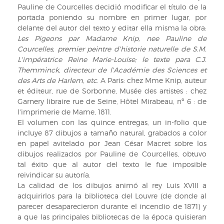
Pauline de Courcelles decidió modificar el título de la
portada poniendo su nombre en primer lugar, por
delante del autor del texto y editar ella misma la obra:
Les Pigeons par Madame Knip, nee Pauline de
Courcelles, premier peintre d'historie naturelle de S.M.
L'impératrice Reine Marie-Louise; le texte para C.J.
Themminck, directeur de l'Académie des Sciences et
des Arts de Harlem, etc
. A Paris: chez Mme Knip, auteur
et éditeur, rue de Sorbonne, Musée des artistes : chez
Garnery libraire rue de Seine, Hôtel Mirabeau, nº 6 : de
l'imprimerie de Mame, 1811.
El volumen con las quince entregas, un in-folio que
incluye 87 dibujos a tamaño natural, grabados a color
en papel avitelado por Jean César Macret sobre los
dibujos realizados por Pauline de Courcelles, obtuvo
tal éxito que al autor del texto le fue imposible
reivindicar su autoría.
La calidad de los dibujos animó al rey Luis XVIII a
adquirirlos para la biblioteca del Louvre (de donde al
parecer desaparecieron durante el incendio de 1871) y
a que las principales bibliotecas de la época quisieran