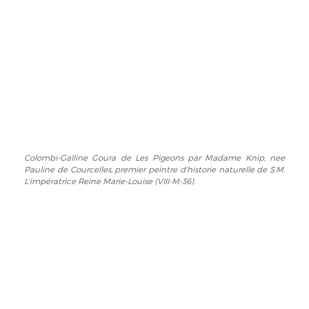
los
Reine
Príncipes
Marie-
en
Louise
vuelto
(VIII-
de
M-
portada
36).
de
Les
Pigeons
par
Madame
Colombi-Galline Goura de Les Pigeons par Madame Knip, nee
Colombi-
Knip,
Pauline de Courcelles, premier peintre d'historie naturelle de S.M.
Galline
nee
L'impératrice Reine Marie-Louise (VIII-M-36).
Goura
Pauline
de
de
Les
Courcelles,
Pigeons
premier
par
peintre
Madame
d'historie
Knip,
naturelle
nee
de
Pauline
S.M.