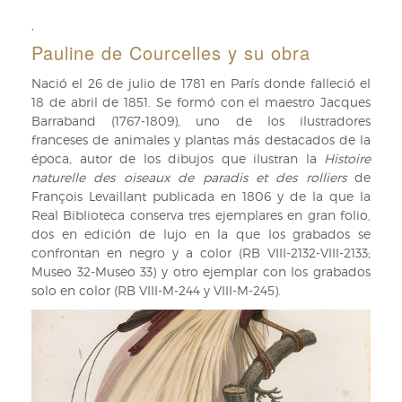
oficio
de
de
,
Pauline
Miguel
de
Pauline de Courcelles y su obra
Salvá
Courcelles
al
(ARB/4,
Nació el 26 de julio de 1781 en París donde falleció el
intendente
CARP/6)
18 de abril de 1851. Se formó con el maestro Jacques
general
Barraband (1767-1809), uno de los ilustradores
de
franceses de animales y plantas más destacados de la
la
época, autor de los dibujos que ilustran la
Histoire
Real
naturelle des oiseaux de paradis et des rolliers
de
Casa.
François Levaillant publicada en 1806 y de la que la
Madrid,
Real Biblioteca conserva tres ejemplares en gran folio,
29
dos en edición de lujo en la que los grabados se
de
confrontan en negro y a color (RB VIII-2132-VIII-2133;
marzo
Museo 32-Museo 33) y otro ejemplar con los grabados
de
solo en color (RB VIII-M-244 y VIII-M-245).
1845.
(ARB/4,
CARP/6,
doc.
49).