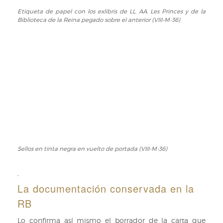
(RB
VIII-
Etiqueta de papel con los exlibris de LL. AA. Les Princes y de la
Etiqueta
Biblioteca de la Reina pegado sobre el anterior (VIII-M-36)
M-
de
36)
papel
con
los
exlibris
de
LL.
AA.
Les
Princes
y
de
la
Sellos en tinta negra en vuelto de portada (VIII-M-36)
Sellos
Biblioteca
en
de
tinta
,
la
negra
La documentación conservada en la
Reina
en
RB
pegado
vuelto
sobre
de
Lo confirma así mismo el borrador de la carta que
el