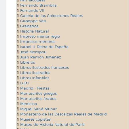
Farmacopeas
Fernando Brambila
Fernando VII
Galería de las Colecciones Reales
Giuseppe Vasi
Grabados
Historia Natural
Impreso menor regio
Impresos menores
Isabel II, Reina de España
José Mompou
Juan Ramón Jiménez
Libreros
Libros ilustrados franceses
Libros ilustrados
Libros infantiles
Luis I
Madrid - Fiestas
Manuscritos griegos
Manuscritos árabes
Medicina
Miguel Salvá Munar
Monasterio de las Descalzas Reales de Madrid
Mujeres copistas
Museo de Historia Natural de París