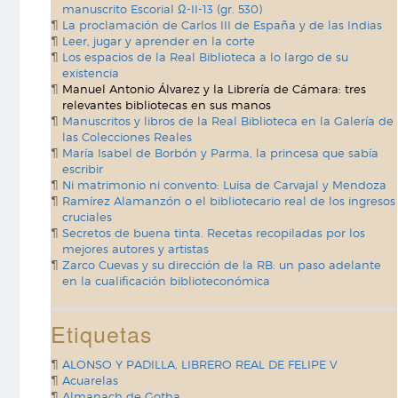
manuscrito Escorial Ω-II-13 (gr. 530)
La proclamación de Carlos III de España y de las Indias
Leer, jugar y aprender en la corte
Los espacios de la Real Biblioteca a lo largo de su
existencia
Manuel Antonio Álvarez y la Librería de Cámara: tres
relevantes bibliotecas en sus manos
Manuscritos y libros de la Real Biblioteca en la Galería de
las Colecciones Reales
María Isabel de Borbón y Parma, la princesa que sabía
escribir
Ni matrimonio ni convento: Luisa de Carvajal y Mendoza
Ramírez Alamanzón o el bibliotecario real de los ingresos
cruciales
Secretos de buena tinta. Recetas recopiladas por los
mejores autores y artistas
Zarco Cuevas y su dirección de la RB: un paso adelante
en la cualificación biblioteconómica
Etiquetas
ALONSO Y PADILLA, LIBRERO REAL DE FELIPE V
Acuarelas
Almanach de Gotha