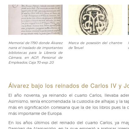
Memorial
Marca
Memorial de 1790 donde Álvarez
Marca de posesión del chantre
de
de
narra el traslado de importantes
de Teruel
1790
posesión
bibliotecas para la Librería de
donde
del
Cámara, en AGP, Personal de
Álvarez
chantre
Empleados, Caja 70-exp. 20
narra
de
el
Teruel
traslado
Álvarez bajo los reinados de Carlos IV y J
de
importantes
El año noventa, ya reinando el cuarto Carlos, llevaba adem
bibliotecas
Asimismo, tenía encomendada la custodia de alhajas y la tapi
para
más en significación cortesana que la de los libros pues la 
la
más importante de Europa.
Librería
En los años últimos del reinado del cuarto Carlos, ya ma
de
Ramírez de Alamanzón, en la que empezó a trabajar interi
Cámara,