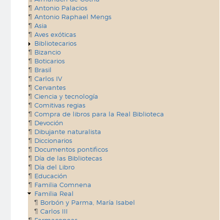
Antonio Palacios
Antonio Raphael Mengs
Asia
Aves exóticas
Bibliotecarios
Bizancio
Boticarios
Brasil
Carlos IV
Cervantes
Ciencia y tecnología
Comitivas regias
Compra de libros para la Real Biblioteca
Devoción
Dibujante naturalista
Diccionarios
Documentos pontificos
Día de las Bibliotecas
Día del Libro
Educación
Familia Comnena
Familia Real
Borbón y Parma, María Isabel
Carlos III