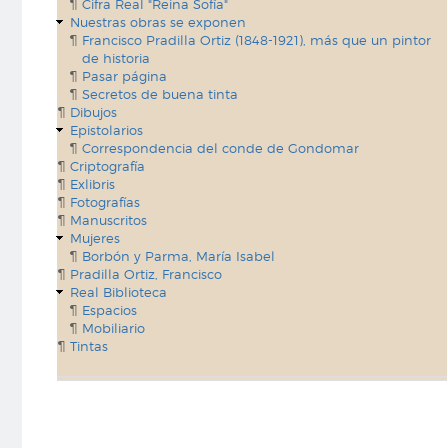
Cifra Real "Reina Sofía"
Nuestras obras se exponen
Francisco Pradilla Ortiz (1848-1921), más que un pintor
de historia
Pasar página
Secretos de buena tinta
Dibujos
Epistolarios
Correspondencia del conde de Gondomar
Criptografía
Exlibris
Fotografías
Manuscritos
Mujeres
Borbón y Parma, María Isabel
Pradilla Ortiz, Francisco
Real Biblioteca
Espacios
Mobiliario
Tintas