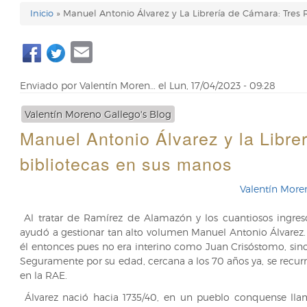
Inicio
Manuel Antonio Álvarez y La Librería de Cámara: Tres 
Enlaces
Email
de
ayuda
Enviado por
Valentín Moren…
el
Lun, 17/04/2023 - 09:28
de
Valentín Moreno Gallego's Blog
navegación
Manuel Antonio Álvarez y la Libre
bibliotecas en sus manos
Valentín More
Al tratar de Ramírez de Alamazón y los cuantiosos ingres
ayudó a gestionar tan alto volumen Manuel Antonio Álvarez.
él entonces pues no era interino como Juan Crisóstomo, sin
Seguramente por su edad, cercana a los 70 años ya, se recurr
en la RAE.
Álvarez nació hacia 1735/40, en un pueblo conquense lla