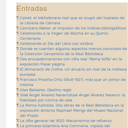
Entradas
Calvet, el bibliotecario real que se ocupó del traslado de
la Librería de Cámara
Carnicero Weber, el impulsor de los Índices bibliográficos
Celebrando a la Virgen de Atocha en su Quinto
Centenario
Celebrando el Día del Libro con exlibris
Donde se cuentan algunos aspectos menos conocidos de
la Colección Cervantina de la Real Biblioteca
Dos encuadernaciones con cifra real "Reina Sofía" en la
exposición Pasar página
El Almanach de Gotha: Un anuario sin rival de la nobleza
europea
Francisco Pradilla Ortiz (1848-1921), más que un pintor de
historia
Islas Baleares: Destino regio
José Ángel Álvarez NavarroJosé Ángel Álvarez Navarro: la
fidelidad por norma de vida
La Roma ilustrada. Dos obras de la Real Biblioteca en la
exposición Antonio Raphael Mengs del Museo Nacional
del Prado
La cifra general de 1620: Mecanismos de refuerzo
La princesa bizantina Ana Comnena, copista del