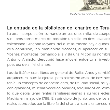
Exlibris del IV Conde de Mans
La entrada de la biblioteca del chantre de Teru
La otra incorporación, sumando ambas unos miles de cuerpos,
sus libros como marca de posesión un sello en tinta, ovalado
valenciano Gregorio Mayans, del que asimismo hay algunos lib
esta confusión, tan mantenida décadas, al aparecer en su 
Ybañez, montadas formando a la vista una M con su nombre,
Antonio Ahijado, descubrió hace años el entuerto al investig
pues era de allí el chantre.
Los de Ibáñez eran libros en general de Bellas Artes, y tamb
arquitectura, pues la ejercía, pero asimismo atlas, de botánica,
tenía un concepto de conocimiento, de utilidad social, muy e
con grabados, muchas veces coloreados, adquiridos en Roma
lo que debía tener rentas familiares ajenas a su vida eclesi
Madrid en mayo de 1788. En principio de junio, uno de los a
reales acordados por la librería del chantre -suma entonces m