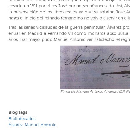
cesado en 1811 por el rey José por no ser afrancesado. Así, Á
en
la preservación de los libros reales, ya que su sobrino José 
AGP,
hasta el inicio del reinado fernandino no volvió a servir en ell
Personal
de
Tras las serias vicisitudes de la guerra peninsular, Álvarez p
Empleados,
entrar en Madrid a Fernando VII como monarca absolutista
Caja
años. Tras mayo, pudo Manuel Antonio ver, satisfecho, el regre
70-
exp.
20
Firma de Manuel Antonio Álvarez. AGP, Pe
Blog tags
Bibliotecarios
Álvarez, Manuel Antonio