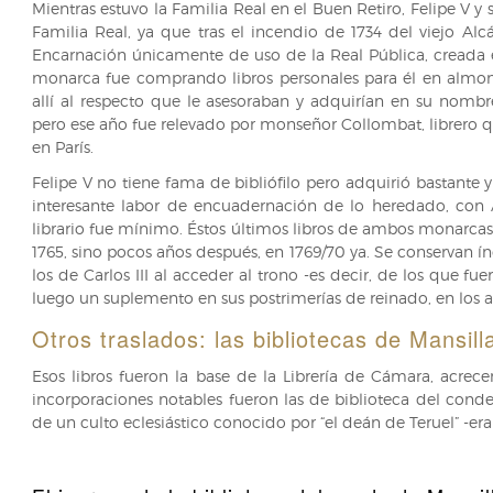
Mientras estuvo la Familia Real en el Buen Retiro, Felipe V y
Familia Real, ya que tras el incendio de 1734 del viejo Alc
Encarnación únicamente de uso de la Real Pública, creada e
monarca fue comprando libros personales para él en almone
allí al respecto que le asesoraban y adquirían en su nom
pero ese año fue relevado por monseñor Collombat, librero qu
en París.
Felipe V no tiene fama de bibliófilo pero adquirió bastante 
interesante labor de encuadernación de lo heredado, con
librario fue mínimo. Éstos últimos libros de ambos monarcas 
1765, sino pocos años después, en 1769/70 ya. Se conservan índi
los de Carlos III al acceder al trono -es decir, de los que f
luego un suplemento en sus postrimerías de reinado, en los añ
Otros traslados: las bibliotecas de Mansill
Esos libros fueron la base de la Librería de Cámara, acrec
incorporaciones notables fueron las de biblioteca del cond
de un culto eclesiástico conocido por “el deán de Teruel” -er