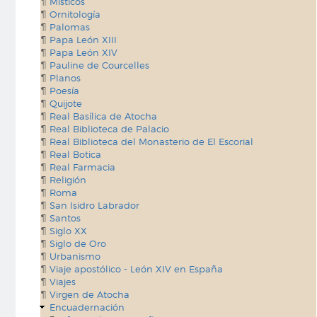
Místicos
Ornitología
Palomas
Papa León XIII
Papa León XIV
Pauline de Courcelles
Planos
Poesía
Quijote
Real Basílica de Atocha
Real Biblioteca de Palacio
Real Biblioteca del Monasterio de El Escorial
Real Botica
Real Farmacia
Religión
Roma
San Isidro Labrador
Santos
Siglo XX
Siglo de Oro
Urbanismo
Viaje apostólico - León XIV en España
Viajes
Virgen de Atocha
Encuadernación