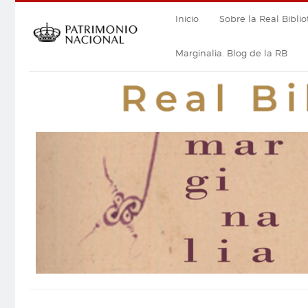
Pasar
Navegación
Inicio
Sobre la Real Biblio
al
contenido
principal
principal
Marginalia. Blog de la RB