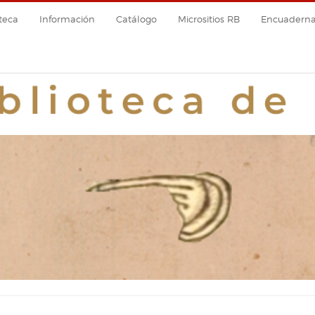
teca
Información
Catálogo
Micrositios RB
Encuadernac