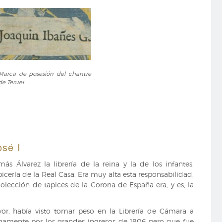
Marca
Marca de posesión del chantre
de
de Teruel
posesión
del
chantre
de
Teruel
osé I
ás Álvarez la librería de la reina y la de los infantes.
cería de la Real Casa. Era muy alta esta responsabilidad,
colección de tapices de la Corona de España era, y es, la
yor, había visto tomar peso en la Librería de Cámara a
namente por los grandes ingresos de 1806 pero que fue