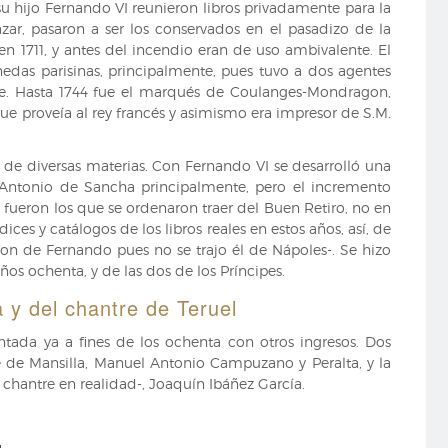
 su hijo Fernando VI reunieron libros privadamente para la
ázar, pasaron a ser los conservados en el pasadizo de la
n 1711, y antes del incendio eran de uso ambivalente. El
das parisinas, principalmente, pues tuvo a dos agentes
bre. Hasta 1744 fue el marqués de Coulanges-Mondragon,
e proveía al rey francés y asimismo era impresor de S.M.
y de diversas materias. Con Fernando VI se desarrolló una
 Antonio de Sancha principalmente, pero el incremento
fueron los que se ordenaron traer del Buen Retiro, no en
ces y catálogos de los libros reales en estos años, así, de
ueron de Fernando pues no se trajo él de Nápoles-. Se hizo
os ochenta, y de las dos de los Príncipes.
a y del chantre de Teruel
entada ya a fines de los ochenta con otros ingresos. Dos
e de Mansilla, Manuel Antonio Campuzano y Peralta, y la
a chantre en realidad-, Joaquín Ibáñez García.