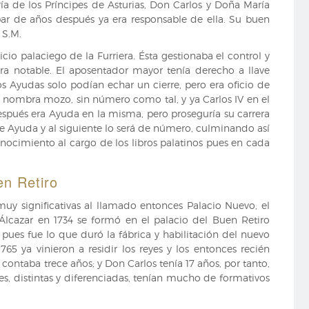
ía de los Príncipes de Asturias, Don Carlos y Doña María
par de años después ya era responsable de ella. Su buen
 S.M.
icio palaciego de la Furriera. Ésta gestionaba el control y
era notable. El aposentador mayor tenía derecho a llave
os Ayudas solo podían echar un cierre, pero era oficio de
le nombra mozo, sin número como tal, y ya Carlos IV en el
espués era Ayuda en la misma, pero proseguría su carrera
de Ayuda y al siguiente lo será de número, culminando así
conocimiento al cargo de los libros palatinos pues en cada
en Retiro
muy significativas al llamado entonces Palacio Nuevo, el
l Álcazar en 1734 se formó en el palacio del Buen Retiro
l pues fue lo que duró la fábrica y habilitación del nuevo
65 ya vinieron a residir los reyes y los entonces recién
contaba trece años; y Don Carlos tenía 17 años, por tanto,
les, distintas y diferenciadas, tenían mucho de formativos