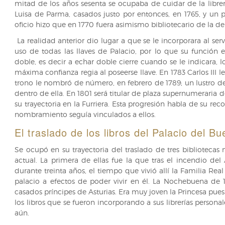
mitad de los años sesenta se ocupaba de cuidar de la librer
Luisa de Parma, casados justo por entonces, en 1765, y un 
oficio hizo que en 1770 fuera asimismo bibliotecario de la de
La realidad anterior dio lugar a que se le incorporara al serv
uso de todas las llaves de Palacio, por lo que su función 
doble, es decir a echar doble cierre cuando se le indicara, l
máxima confianza regia al poseerse llave. En 1783 Carlos III 
trono le nombró de número, en febrero de 1789; un lustro d
dentro de ella. En 1801 será titular de plaza supernumeraria 
su trayectoria en la Furriera. Esta progresión habla de su re
nombramiento seguía vinculados a ellos.
El traslado de los libros del Palacio del Bu
Se ocupó en su trayectoria del traslado de tres bibliotecas 
actual. La primera de ellas fue la que tras el incendio de
durante treinta años, el tiempo que vivió allí la Familia Rea
palacio a efectos de poder vivir en él. La Nochebuena de 17
casados príncipes de Asturias. Era muy joven la Princesa pues 
los libros que se fueron incorporando a sus librerías persona
aún.