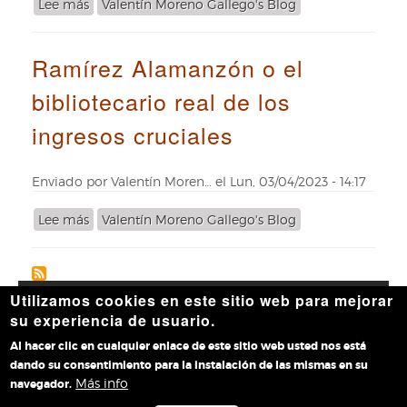
Lee más
sobre
Valentín Moreno Gallego's Blog
relevantes
José
bibliotecas
Ángel
en
Ramírez Alamanzón o el
Álvarez
sus
Navarro:
manos
bibliotecario real de los
la
fidelidad
ingresos cruciales
por
norma
de
Enviado por
Valentín Moren…
el
Lun, 03/04/2023 - 14:17
vida
Lee más
sobre
Valentín Moreno Gallego's Blog
Ramírez
Alamanzón
o
el
Utilizamos cookies en este sitio web para mejorar
Accesibilidad
|
Aviso legal
|
Política de privacidad
|
Política
bibliotecario
su experiencia de usuario.
de cookies
|
Contacto
real
Al hacer clic en cualquier enlace de este sitio web usted nos está
de
dando su consentimiento para la instalación de las mismas en su
los
Más info
navegador.
ingresos