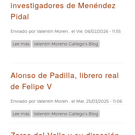
investigadores de Menéndez
gran
grabadora
Pidal
cortesana
del
XVII
Enviado por
Valentín Moren…
el
Vie, 06/02/2026 - 11:55
Lee más
sobre
Valentín Moreno Gallego's Blog
La
Real
Biblioteca
y
Alonso de Padilla, librero real
los
inicios
de Felipe V
investigadores
de
Menéndez
Enviado por
Valentín Moren…
el
Mar, 25/03/2025 - 11:06
Pidal
Lee más
sobre
Valentín Moreno Gallego's Blog
Alonso
de
Zarco del Valle y su dirección
Padilla,