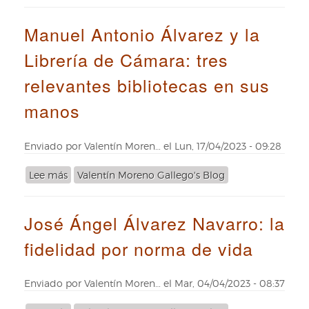
El
bibliotecario
Manuel Antonio Álvarez y la
real
que
Librería de Cámara: tres
se
ocupó
relevantes bibliotecas en sus
del
traslado
manos
de
la
Librería
Enviado por
Valentín Moren…
el
Lun, 17/04/2023 - 09:28
de
Cámara:
Lee más
sobre
Valentín Moreno Gallego's Blog
Calvet
Manuel
Antonio
José Ángel Álvarez Navarro: la
Álvarez
y
fidelidad por norma de vida
la
Librería
de
Enviado por
Valentín Moren…
el
Mar, 04/04/2023 - 08:37
Cámara:
tres