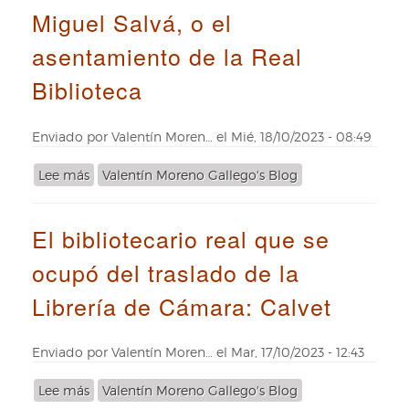
adelante
Miguel Salvá, o el
el
en
impulsor
la
asentamiento de la Real
de
cualificación
los
Biblioteca
biblioteconómica
Índices
bibliográficos
Enviado por
Valentín Moren…
el
Mié, 18/10/2023 - 08:49
Lee más
sobre
Valentín Moreno Gallego's Blog
Miguel
Salvá,
El bibliotecario real que se
o
el
ocupó del traslado de la
asentamiento
de
Librería de Cámara: Calvet
la
Real
Biblioteca
Enviado por
Valentín Moren…
el
Mar, 17/10/2023 - 12:43
Lee más
sobre
Valentín Moreno Gallego's Blog