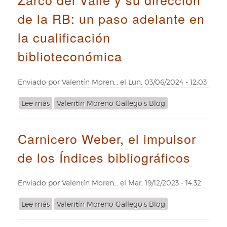
librero
de la RB: un paso adelante en
real
de
la cualificación
Felipe
V
biblioteconómica
Enviado por
Valentín Moren…
el
Lun, 03/06/2024 - 12:03
Lee más
sobre
Valentín Moreno Gallego's Blog
Zarco
del
Carnicero Weber, el impulsor
Valle
y
de los Índices bibliográficos
su
dirección
de
Enviado por
Valentín Moren…
el
Mar, 19/12/2023 - 14:32
la
RB:
Lee más
sobre
Valentín Moreno Gallego's Blog
un
Carnicero
paso
Weber,