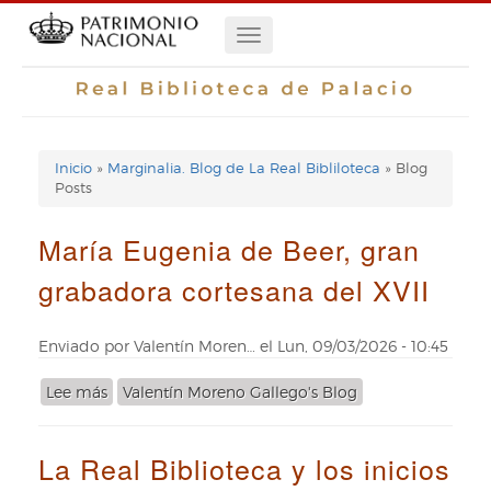
Pasar
Navegación
al
contenido
principal
principal
Inicio
Marginalia. Blog de La Real Bibliloteca
Blog
Enlaces
Posts
de
María Eugenia de Beer, gran
ayuda
grabadora cortesana del XVII
de
navegación
Enviado por
Valentín Moren…
el
Lun, 09/03/2026 - 10:45
Lee más
sobre
Valentín Moreno Gallego's Blog
María
Eugenia
La Real Biblioteca y los inicios
de
Beer,