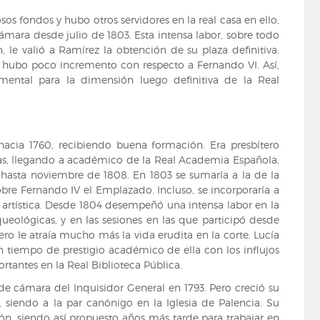
os fondos y hubo otros servidores en la real casa en ello,
mara desde julio de 1803. Esta intensa labor, sobre todo
 le valió a Ramírez la obtención de su plaza definitiva.
 y hubo poco incremento con respecto a Fernando VI. Así,
mental para la dimensión luego definitiva de la Real
acia 1760, recibiendo buena formación. Era presbítero
tras, llegando a académico de la Real Academia Española,
, hasta noviembre de 1808. En 1803 se sumaría a la de la
sobre Fernando IV el Emplazado. Incluso, se incorporaría a
 artística. Desde 1804 desempeñó una intensa labor en la
eológicas, y en las sesiones en las que participó desde
ero le atraía mucho más la vida erudita en la corte. Lucía
n tiempo de prestigio académico de ella con los influjos
tantes en la Real Biblioteca Pública.
e cámara del Inquisidor General en 1793. Pero creció su
siendo a la par canónigo en la Iglesia de Palencia. Su
ón, siendo así propuesto años más tarde para trabajar en