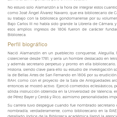
No estuvo solo Alamanzón a la hora de integrar estos cuantios
como José Ángel Álvarez Navarro, que era bibliotecario de Cá
su trabajo con la biblioteca gondomariense por su volumen,
Bajo Carlos III no había sido grande la Librería de Cámara,
esos amplios ingresos de 1806 fueron de carácter funda
Biblioteca.
Perfil biográfico
Nació Alamanzón en un pueblecito conquense, Aleguilla, h
cisterciense desde 1781, y sería un hombre destacado en le
y además secretario perpetuo y pronto en ella bibliotecario
Historia, siendo clave para ello su estudio de investigación 
la de Bellas Artes de San Fernando en 1806 por su erudición
RAH, como con el proyecto de la Sala de Antigüedades arqu
entonces se mostró activo. Ejerció cometidos eclesiásticos, p
sólida instrucción obtenida en la Universidad de Valencia, e
de Pérez Bayer y Cerdá y Rico, asimismo personalidades impor
Su carrera tuvo despegue cuando fue nombrado secretario d
nombradía, verdaderamente, como bibliotecario en la RAE, 
detallado índice de la Biblioteca académica llamó la atenci