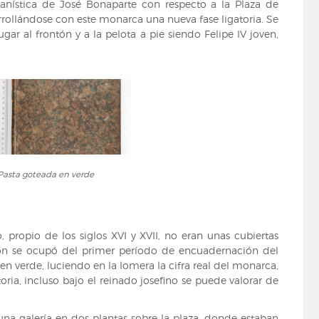
banística de José Bonaparte con respecto a la Plaza de
arrollándose con este monarca una nueva fase ligatoria. Se
gar al frontón y a la pelota a pie siendo Felipe IV joven,
Pasta
Pasta goteada en verde
goteada
en
verde
 propio de los siglos XVI y XVII, no eran unas cubiertas
zón se ocupó del primer período de encuadernación del
en verde, luciendo en la lomera la cifra real del monarca,
toria, incluso bajo el reinado josefino se puede valorar de
una galería en dos plantas sobre la plaza, donde estaban