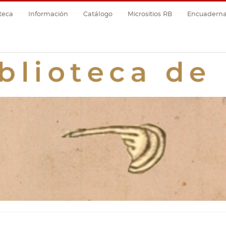
teca
Información
Catálogo
Micrositios RB
Encuadernac