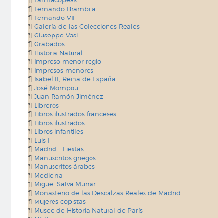
Farmacopeas
Fernando Brambila
Fernando VII
Galería de las Colecciones Reales
Giuseppe Vasi
Grabados
Historia Natural
Impreso menor regio
Impresos menores
Isabel II, Reina de España
José Mompou
Juan Ramón Jiménez
Libreros
Libros ilustrados franceses
Libros ilustrados
Libros infantiles
Luis I
Madrid - Fiestas
Manuscritos griegos
Manuscritos árabes
Medicina
Miguel Salvá Munar
Monasterio de las Descalzas Reales de Madrid
Mujeres copistas
Museo de Historia Natural de París