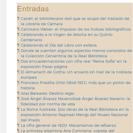
Entradas
Calvet, el bibliotecario real que se ocupó del traslado de
la Librería de Cámara
Carnicero Weber, el impulsor de los Índices bibliográficos
Celebrando a la Virgen de Atocha en su Quinto
Centenario
Celebrando el Día del Libro con exlibris
Donde se cuentan algunos aspectos menos conocidos de
la Colección Cervantina de la Real Biblioteca
Dos encuadernaciones con cifra real "Reina Sofía" en la
exposición Pasar página
El Almanach de Gotha: Un anuario sin rival de la nobleza
europea
Francisco Pradilla Ortiz (1848-1921), más que un pintor de
historia
Islas Baleares: Destino regio
José Ángel Álvarez NavarroJosé Ángel Álvarez Navarro: la
fidelidad por norma de vida
La Roma ilustrada. Dos obras de la Real Biblioteca en la
exposición Antonio Raphael Mengs del Museo Nacional
del Prado
La cifra general de 1620: Mecanismos de refuerzo
La princesa bizantina Ana Comnena, copista del