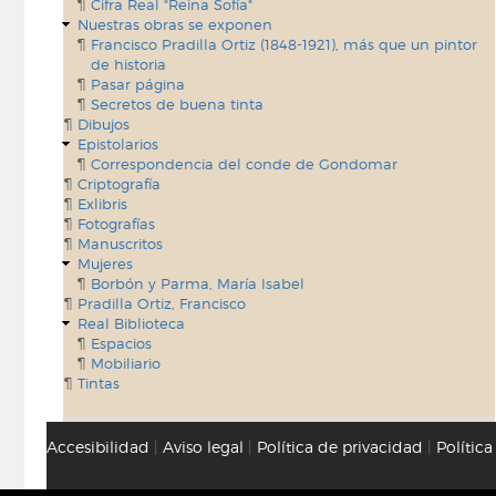
Cifra Real "Reina Sofía"
Nuestras obras se exponen
Francisco Pradilla Ortiz (1848-1921), más que un pintor
de historia
Pasar página
Secretos de buena tinta
Dibujos
Epistolarios
Correspondencia del conde de Gondomar
Criptografía
Exlibris
Fotografías
Manuscritos
Mujeres
Borbón y Parma, María Isabel
Pradilla Ortiz, Francisco
Real Biblioteca
Espacios
Mobiliario
Tintas
Accesibilidad
|
Aviso legal
|
Política de privacidad
|
Polític