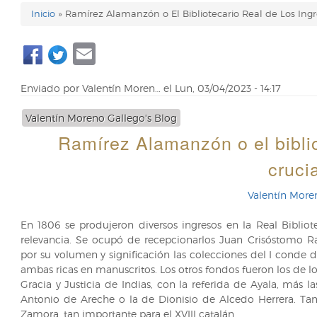
Inicio
Ramírez Alamanzón o El Bibliotecario Real de Los Ingr
Enlaces
Email
de
ayuda
Enviado por
Valentín Moren…
el
Lun, 03/04/2023 - 14:17
de
Valentín Moreno Gallego's Blog
navegación
Ramírez Alamanzón o el biblio
cruci
Valentín More
En 1806 se produjeron diversos ingresos en la Real Bibliot
relevancia. Se ocupó de recepcionarlos Juan Crisóstomo Ra
por su volumen y significación las colecciones del I conde
ambas ricas en manuscritos. Los otros fondos fueron los de l
Gracia y Justicia de Indias, con la referida de Ayala, más
Antonio de Areche o la de Dionisio de Alcedo Herrera. Ta
Zamora, tan importante para el XVIII catalán.