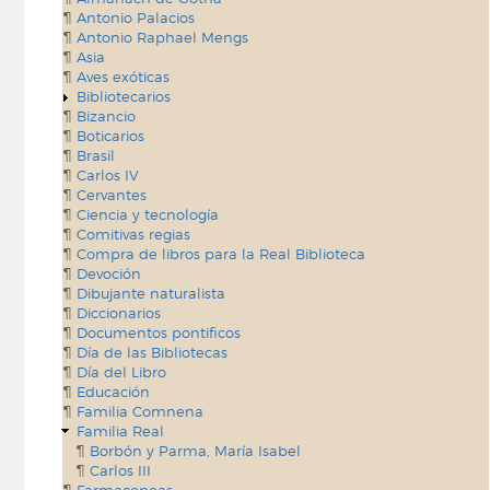
Antonio Palacios
Antonio Raphael Mengs
Asia
Aves exóticas
Bibliotecarios
Bizancio
Boticarios
Brasil
Carlos IV
Cervantes
Ciencia y tecnología
Comitivas regias
Compra de libros para la Real Biblioteca
Devoción
Dibujante naturalista
Diccionarios
Documentos pontificos
Día de las Bibliotecas
Día del Libro
Educación
Familia Comnena
Familia Real
Borbón y Parma, María Isabel
Carlos III