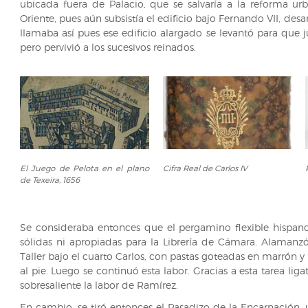
ubicada fuera de Palacio, que se salvaría a la reforma ur
Oriente, pues aún subsistía el edificio bajo Fernando VII, des
llamaba así pues ese edificio alargado se levantó para que ju
pero pervivió a los sucesivos reinados.
El
Cifra
El Juego de Pelota en el plano
Cifra Real de Carlos IV
Juego
Real
de Texeira, 1656
de
de
Pelota
Carlos
en
IV
Se consideraba entonces que el pergamino flexible hispano,
el
sólidas ni apropiadas para la Librería de Cámara. Alaman
plano
Taller bajo el cuarto Carlos, con pastas goteadas en marrón y 
de
al pie. Luego se continuó esta labor. Gracias a esta tarea liga
Texeira,
sobresaliente la labor de Ramírez.
1656
En cambio, se tiró entonces el Pasadizo de la Encarnación, 