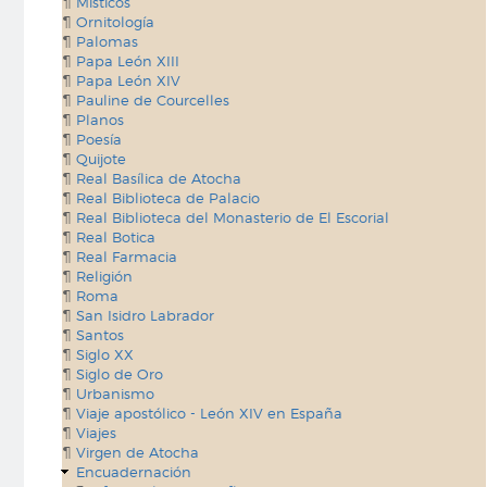
Místicos
Ornitología
Palomas
Papa León XIII
Papa León XIV
Pauline de Courcelles
Planos
Poesía
Quijote
Real Basílica de Atocha
Real Biblioteca de Palacio
Real Biblioteca del Monasterio de El Escorial
Real Botica
Real Farmacia
Religión
Roma
San Isidro Labrador
Santos
Siglo XX
Siglo de Oro
Urbanismo
Viaje apostólico - León XIV en España
Viajes
Virgen de Atocha
Encuadernación