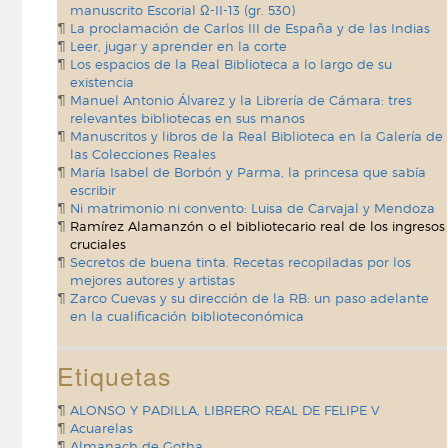
manuscrito Escorial Ω-II-13 (gr. 530)
La proclamación de Carlos III de España y de las Indias
Leer, jugar y aprender en la corte
Los espacios de la Real Biblioteca a lo largo de su
existencia
Manuel Antonio Álvarez y la Librería de Cámara: tres
relevantes bibliotecas en sus manos
Manuscritos y libros de la Real Biblioteca en la Galería de
las Colecciones Reales
María Isabel de Borbón y Parma, la princesa que sabía
escribir
Ni matrimonio ni convento: Luisa de Carvajal y Mendoza
Ramírez Alamanzón o el bibliotecario real de los ingresos
cruciales
Secretos de buena tinta. Recetas recopiladas por los
mejores autores y artistas
Zarco Cuevas y su dirección de la RB: un paso adelante
en la cualificación biblioteconómica
Etiquetas
ALONSO Y PADILLA, LIBRERO REAL DE FELIPE V
Acuarelas
Almanach de Gotha