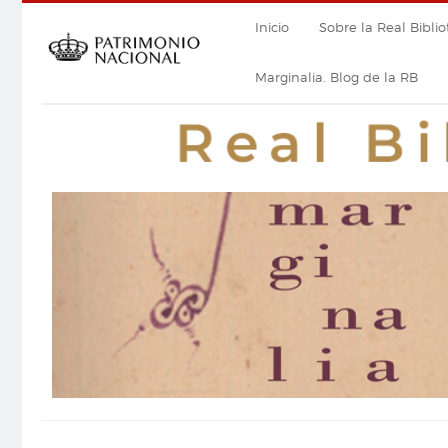
Pasar
Navegación
Inicio
Sobre la Real Biblio
al
contenido
principal
principal
Marginalia. Blog de la RB