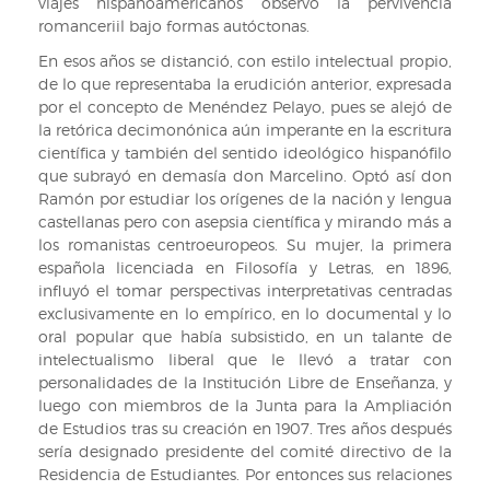
viajes hispanoamericanos observó la pervivencia
del
romanceriil bajo formas autóctonas.
Cid
En esos años se distanció, con estilo intelectual propio,
de lo que representaba la erudición anterior, expresada
por el concepto de Menéndez Pelayo, pues se alejó de
la retórica decimonónica aún imperante en la escritura
científica y también del sentido ideológico hispanófilo
que subrayó en demasía don Marcelino. Optó así don
Ramón por estudiar los orígenes de la nación y lengua
castellanas pero con asepsia científica y mirando más a
los romanistas centroeuropeos. Su mujer, la primera
española licenciada en Filosofía y Letras, en 1896,
influyó el tomar perspectivas interpretativas centradas
exclusivamente en lo empírico, en lo documental y lo
oral popular que había subsistido, en un talante de
intelectualismo liberal que le llevó a tratar con
personalidades de la Institución Libre de Enseñanza, y
luego con miembros de la Junta para la Ampliación
de Estudios tras su creación en 1907. Tres años después
sería designado presidente del comité directivo de la
Residencia de Estudiantes. Por entonces sus relaciones