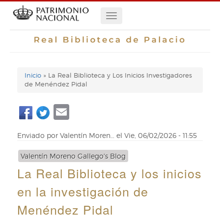
Pasar
Navegación
al
contenido
principal
principal
Inicio
La Real Biblioteca y Los Inicios Investigadores
Enlaces
de Menéndez Pidal
de
Email
ayuda
de
Enviado por
Valentín Moren…
el
Vie, 06/02/2026 - 11:55
navegación
Valentín Moreno Gallego's Blog
La Real Biblioteca y los inicios
en la investigación de
Menéndez Pidal