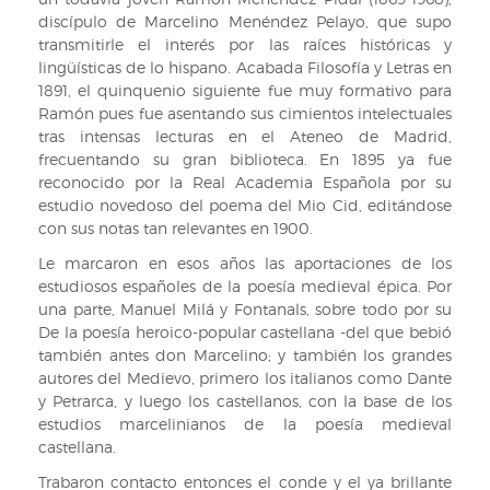
al
discípulo de Marcelino Menéndez Pelayo, que supo
frente
transmitirle el interés por las raíces históricas y
de
lingüísticas de lo hispano. Acabada Filosofía y Letras en
la
1891, el quinquenio siguiente fue muy formativo para
Real
Ramón pues fue asentando sus cimientos intelectuales
Biblioteca
tras intensas lecturas en el Ateneo de Madrid,
frecuentando su gran biblioteca. En 1895 ya fue
reconocido por la Real Academia Española por su
estudio novedoso del poema del Mio Cid, editándose
con sus notas tan relevantes en 1900.
Le marcaron en esos años las aportaciones de los
estudiosos españoles de la poesía medieval épica. Por
una parte, Manuel Milá y Fontanals, sobre todo por su
De la poesía heroico-popular castellana -del que bebió
también antes don Marcelino; y también los grandes
autores del Medievo, primero los italianos como Dante
y Petrarca, y luego los castellanos, con la base de los
estudios marcelinianos de la poesía medieval
castellana.
Trabaron contacto entonces el conde y el ya brillante