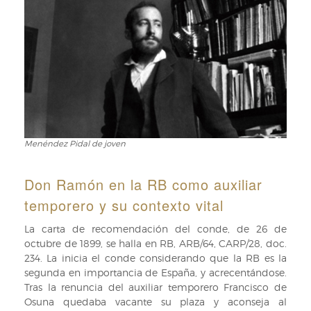
Menéndez Pidal de joven
Menéndez
Pidal
de
Don Ramón en la RB como auxiliar
joven
temporero y su contexto vital
La carta de recomendación del conde, de 26 de
octubre de 1899, se halla en RB, ARB/64, CARP/28, doc.
234. La inicia el conde considerando que la RB es la
segunda en importancia de España, y acrecentándose.
Tras la renuncia del auxiliar temporero Francisco de
Osuna quedaba vacante su plaza y aconseja al