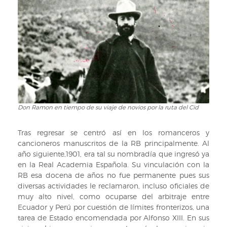
Don Ramon en tiempo de su viaje de novios por la ruta del Cid
Don
Ramon
en
Tras regresar se centró así en los romanceros y
tiempo
cancioneros manuscritos de la RB principalmente. Al
de
año siguiente,1901, era tal su nombradía que ingresó ya
su
en la Real Academia Española. Su vinculación con la
viaje
RB esa docena de años no fue permanente pues sus
de
diversas actividades le reclamaron, incluso oficiales de
novios
muy alto nivel, como ocuparse del arbitraje entre
por
Ecuador y Perú por cuestión de límites fronterizos, una
la
tarea de Estado encomendada por Alfonso XIII. En sus
ruta