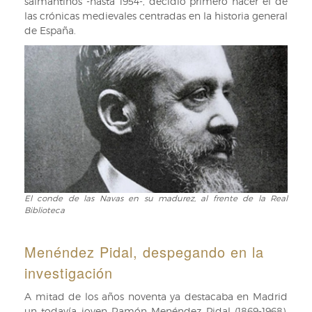
salmantinos -hasta 1954-, decidió primero hacer el de
las crónicas medievales centradas en la historia general
de España.
El conde de las Navas en su madurez, al frente de la Real
El
Biblioteca
conde
de
las
Menéndez Pidal, despegando en la
Navas
investigación
en
su
A mitad de los años noventa ya destacaba en Madrid
madurez,
un todavía joven Ramón Menéndez Pidal (1869-1968),