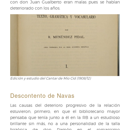
con don Juan Gualberto eran malas pues se habían
deteriorado con los años.
Edición y estudio del Cantar de Mio Cid (1908/12)
Edición
y
estudio
Descontento de Navas
del
Cantar
Las causas del deterioro progresivo de la relación
de
estuvieron, primero, en que el bibliotecario mayor
Mio
pensaba que tenía junto a él en la RB a un estudioso
Cid
brillante sin más, no a una personalidad de la talla
(1908/12)
histórica de don Ramón en el romanismo