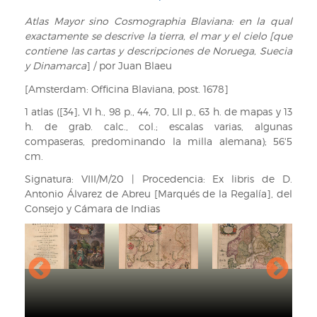
ayuda
Atlas Mayor sino Cosmographia Blaviana: en la qual
exactamente se descrive la tierra, el mar y el cielo [que
de
contiene las cartas y descripciones de Noruega, Suecia
navegación
y Dinamarca
] / por Juan Blaeu
[Amsterdam: Officina Blaviana, post. 1678]
1 atlas ([34], VI h., 98 p., 44, 70, LII p., 63 h. de mapas y 13
h. de grab. calc., col.; escalas varias, algunas
compaseras, predominando la milla alemana); 56'5
cm.
Signatura: VIII/M/20 | Procedencia: Ex libris de D.
Antonio Álvarez de Abreu [Marqués de la Regalía], del
Consejo y Cámara de Indias