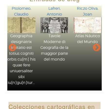
Ptolomeo,
Lafreri,
Riczo Oliva,
Bra
Claudio
Antonio
Joan
H
Geographia
Tavole
Atlas Náutico
designatrix
Moderne di
del Mundo
Civ
imitatio est
Geografia de la
Ter
totius cogniti
maggior parte
orbis cu[m] his
del mondo
quae fere
uniuersaliter
sibi
iu[n]gu[n]tur...
Colecciones cartográficas en