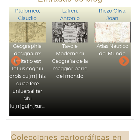
Ptolomeo,
Lafreri,
Riczo Oliva,
Bra
Claudio
Antonio
Joan
H
Geographia
Tavole
Atlas Náutico
designatrix
Moderne di
del Mundo
Civ
imitatio est
Geografia de la
Ter
totius cogniti
maggior parte
orbis cu[m] his
del mondo
quae fere
uniuersaliter
sibi
iu[n]gu[n]tur...
Colecciones cartográficas en