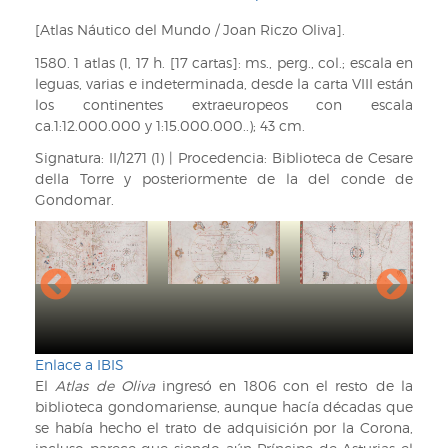
ayuda
[Atlas Náutico del Mundo / Joan Riczo Oliva].
de
1580. 1 atlas (1, 17 h. [17 cartas]: ms., perg., col.; escala en
leguas, varias e indeterminada, desde la carta VIII están
navegación
los continentes extraeuropeos con escala
ca.1:12.000.000 y 1:15.000.000..); 43 cm.
Signatura: II/1271 (1) | Procedencia: Biblioteca de Cesare
della Torre y posteriormente de la del conde de
Gondomar.
Enlace a IBIS
El
Atlas de Oliva
ingresó en 1806 con el resto de la
biblioteca gondomariense, aunque hacía décadas que
se había hecho el trato de adquisición por la Corona,