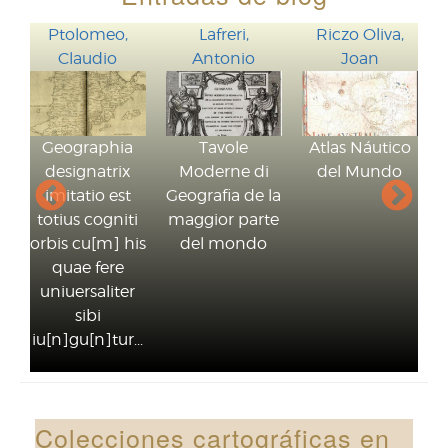
Ptolomeo,
Lafreri,
Riczo Oliva,
Bra
Claudio
Antonio
Joan
H
Geographia
Tavole
Atlas Náutico
designatrix
Moderne di
del Mundo
Civ
imitatio est
Geografia de la
Ter
totius cogniti
maggior parte
orbis cu[m] his
del mondo
quae fere
uniuersaliter
sibi
iu[n]gu[n]tur...
Colecciones cartográficas en