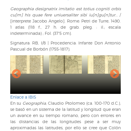
ayuda
Geographia designatrix imitatio est totius cogniti orbis
cu[m] his quae fere uniuersaliter sibi iu[n]gu[n]tur
... /
de
[interprete Jacobo Angelo]. Rome: Petri de Turre, 1490.
navegación
1 atlas (118 f., 27 h. de grab. pleg. : il.; escala
indeterminada) ; Fol. (37'5 cm).
Signatura: RB, I/8 | Procedencia: Infante Don Antonio
Pascual de Borbón (1755-1817).
Enlace a IBIS
En su
Geographia
, Claudio Ptolomeo (ca. 100-170 d.C.),
se basó en un sistema de la latitud y longitud que eran
un avance en su tiempo romano, pero con errores en
las distancias de las longitudes pese a ser muy
aproximadas las latitudes, por ello se cree que Colón