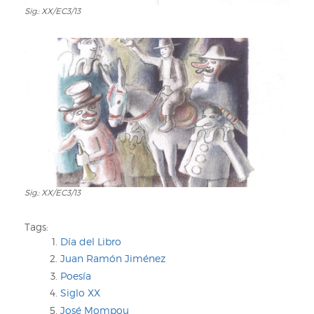
Sig.: XX/EC3/13
Sig.:
XX/EC3/13
Sig.: XX/EC3/13
Sig.:
XX/EC3/13
Tags:
Día del Libro
Juan Ramón Jiménez
Poesía
Siglo XX
José Mompou