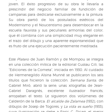
joven. El éxito progresivo de su obra le llevaría a
prescindir del negocio familiar de fundición de
campanas para dedicarse exclusivamente a la pintura.
Su obra partió de los postulados estéticos del
Modernismo y el Noucentismo para desembocar en la
escuela fauvista y sus peculiares armonías del color,
que él combina con una simplicidad muy elegante en
el trazo del dibujo y una aparente espontaneidad que
es fruto de una ejecución pacientemente meditada.
Este
Platero
de Juan Ramón y de Mompou se integra
en una colección mítica de la editorial Gustau Gili, las
“Ediciones de la Cometa”, iniciada en 1930. Al cuidado
de Hermenegildo Alsina Munné se publicaron los seis
títulos que hicieron la colección.
Semana Santa
, de
Gabriel Miró, abrió la serie; unas xilografías de Jean-
Gabriel Daragnès, excelente ilustrador francés,
arropaban el texto. Le siguieron dos volúmenes de
Calderón de la Barca:
El alcalde de Zalamea
(1932), con
dibujos de Josep de Togores, y
La vida es sueño
(1933),
cuya iluminación se debe a Enric C. Ricart, el mejor