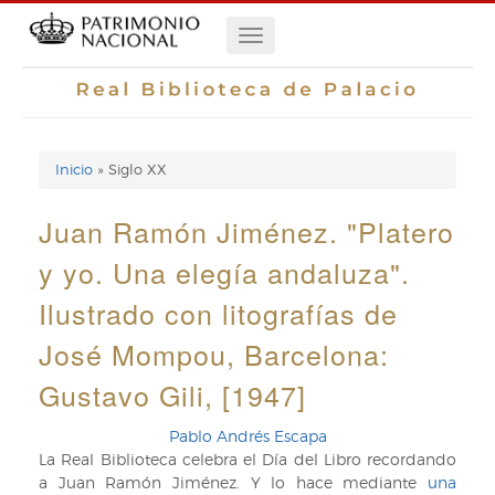
Pasar
Navegación
al
contenido
principal
principal
Inicio
Siglo XX
Enlaces
de
Juan Ramón Jiménez. "Platero
ayuda
y yo. Una elegía andaluza".
de
Ilustrado con litografías de
navegación
José Mompou, Barcelona:
Gustavo Gili, [1947]
Pablo Andrés Escapa
La Real Biblioteca celebra el Día del Libro recordando
a Juan Ramón Jiménez. Y lo hace mediante
una