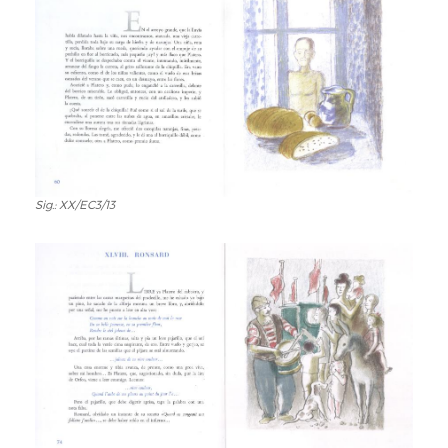
Sig.: XX/EC3/13
Sig.:
XX/EC3/13