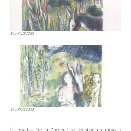
Sig.: XX/EC3/13
Sig.:
XX/EC3/13
Sig.: XX/EC3/13
Sig.:
XX/EC3/13
,
Las tiradas “de la Cometa” se situaban en torno a