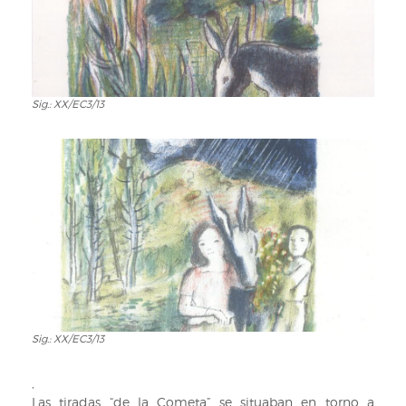
Sig.: XX/EC3/13
Sig.:
XX/EC3/13
Sig.: XX/EC3/13
Sig.:
XX/EC3/13
,
Las tiradas “de la Cometa” se situaban en torno a