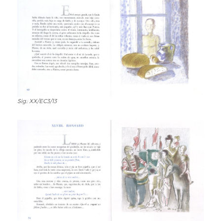
Sig.: XX/EC3/13
Sig.:
XX/EC3/13