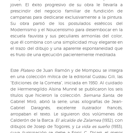
joven. El éxito progresivo de su obra le llevaría a
prescindir del negocio familiar de fundición de
campanas para dedicarse exclusivamente a la pintura.
Su obra partió de los postulados estéticos del
Modernismo y el Noucentismo para desembocar en la
escuela fauvista y sus peculiares armonías del color,
que él combina con una simplicidad muy elegante en
el trazo del dibujo y una aparente espontaneidad que
es fruto de una ejecución pacientemente meditada.
Este
Platero
de Juan Ramón y de Mompou se integra
en una colección mítica de la editorial Gustau Gili, las
“Ediciones de la Cometa”, iniciada en 1930. Al cuidado
de Hermenegildo Alsina Munné se publicaron los seis
títulos que hicieron la colección.
Semana Santa
, de
Gabriel Miró, abrió la serie; unas xilografías de Jean-
Gabriel Daragnès, excelente ilustrador francés,
arropaban el texto. Le siguieron dos volúmenes de
Calderón de la Barca:
El alcalde de Zalamea
(1932), con
dibujos de Josep de Togores, y
La vida es sueño
(1933),
cuya iluminación se debe a Enric C. Ricart, el mejor