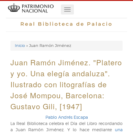
Pasar
Navegación
al
contenido
principal
principal
Inicio
Juan Ramón Jiménez
Enlaces
de
Juan Ramón Jiménez. "Platero
ayuda
y yo. Una elegía andaluza".
de
Ilustrado con litografías de
navegación
José Mompou, Barcelona:
Gustavo Gili, [1947]
Pablo Andrés Escapa
La Real Biblioteca celebra el Día del Libro recordando
a Juan Ramón Jiménez. Y lo hace mediante
una