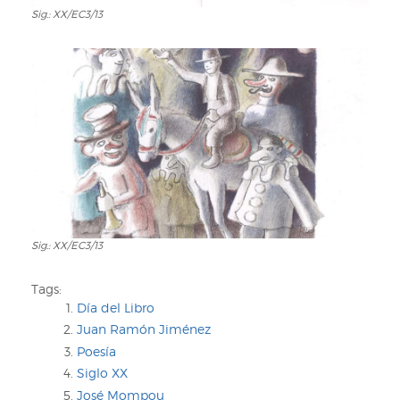
Sig.: XX/EC3/13
Sig.:
XX/EC3/13
Sig.: XX/EC3/13
Sig.:
XX/EC3/13
Tags:
Día del Libro
Juan Ramón Jiménez
Poesía
Siglo XX
José Mompou