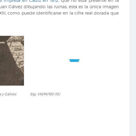
a
impresa en Cádiz en 1812
, que no está presente en la
uan Gálvez dibujando las ruinas; esta es la única imagen
I, como puede identificarse en la cifra real dorada que
Sig.:
a y Gálvez.
Sig.: VIII/M/183 (15)
VIII/M/183
(15)