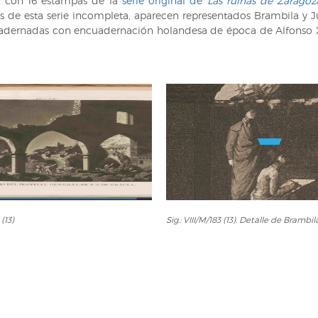
o con 16 estampas de la
serie original de
Las ruinas de Zaragoz
dos de esta serie incompleta, aparecen representados Brambila y J
dernadas con encuadernación holandesa de época de Alfonso XII
Sig.:
 (13)
Sig.: VIII/M/183 (13). Detalle de Brambil
VIII/M/183
(13).
Detalle
de
Brambila
y
Gálvez.