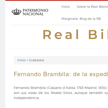
Pasar
Navegación
Inicio
Sobre la Real Biblio
al
contenido
principal
principal
Marginalia. Blog de la RB
Inicio
Grabados
Enlaces
de
Fernando Brambila: de la expedi
ayuda
Fernando Brambila (Cassano d’Adda, 1763-Madrid, 1834) fu
de
son sus vistas de los Reales Sitios, aunque también t
navegación
Independencia.