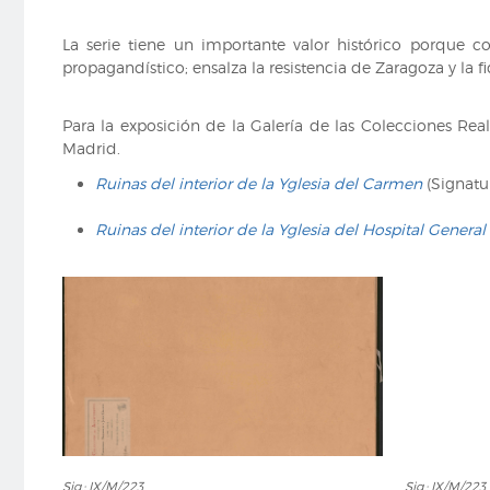
La serie tiene un importante valor histórico porque 
propagandístico; ensalza la resistencia de Zaragoza y la fi
Para la exposición de la Galería de las Colecciones Re
Madrid.
Ruinas del interior de la Yglesia del Carmen
(Signatur
Ruinas del interior de la Yglesia del Hospital Genera
Sig.:
Sig.:
Sig.: IX/M/223
Sig.: IX/M/223