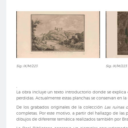
Sig.:
Sig.:
Sig.: IX/M/223
Sig.: IX/M/223
IX/M/223
IX/M/223
,
La obra incluye un texto introductorio donde se explica
perdidas. Actualmente estas planchas se conservan en la
De los grabados originales de la colección
Las ruinas 
completas. Por este motivo, a partir del hallazgo de las 
dibujos de diferente temática realizados también por Bra