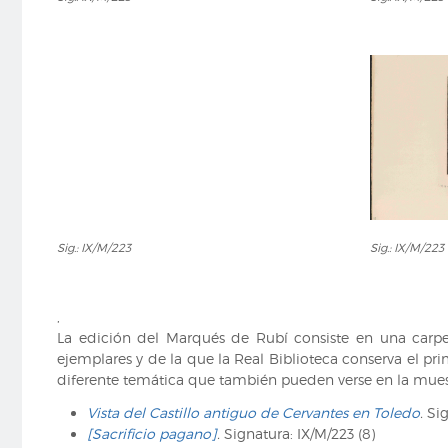
IX/M/223
IX/M/223
Sig.:
Sig.:
Sig.: IX/M/223
Sig.: IX/M/223
IX/M/223
IX/M/223
,
La edición del Marqués de Rubí consiste en una carpe
ejemplares y de la que la Real Biblioteca conserva el pr
diferente temática que también pueden verse en la mues
Vista del Castillo antiguo de Cervantes en Toledo
.
Sig
[Sacrificio pagano]
.
Signatura: IX/M/223 (8)