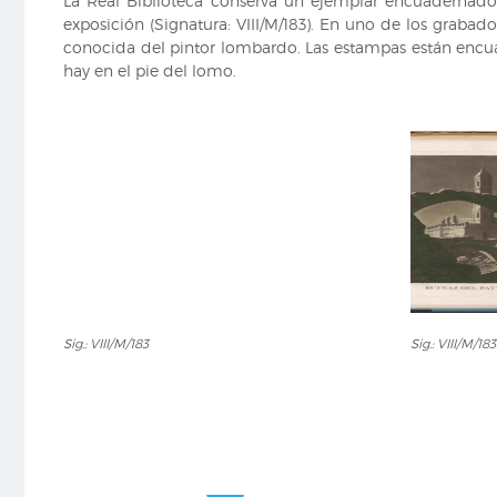
La Real Biblioteca conserva un ejemplar encuadernad
exposición (Signatura: VIII/M/183). En uno de los graba
conocida del pintor lombardo. Las estampas están encua
hay en el pie del lomo.
Sig.:
Sig.:
Sig.: VIII/M/183
Sig.: VIII/M/183
VIII/M/183
VIII/M/183
(13)