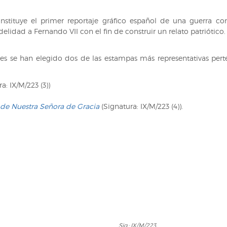
constituye el primer reportaje gráfico español de una guerra
delidad a Fernando VII con el fin de construir un relato patriótico
ales se han elegido dos de las estampas más representativas per
a: IX/M/223 (3))
l de Nuestra Señora de Gracia
(Signatura: IX/M/223 (4)).
Sig.:
Sig.: IX/M/223