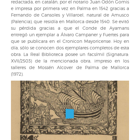
redactada, en catalán, por el notario Juan Odón Gomis
(q.
e impresa por primera vez en Palma en 1542 gracias a
D.
Fernando de Cansoles y Villaroel, natural de Amusco
g.)
(Palencia), que residía en Mallorca desde 1540. Se evitó
a
su pérdida gracias a que el Conde de Ayamans
esta
entregó un ejemplar a Álvaro Campaner y Fuertes para
isla
que se publicara en el Cronicon Mayoricense. Hoy en
/
día, sólo se conocen dos ejemplares completos de esta
por
obra. La Real Biblioteca posee un facsímil (Signatura:
Pedro
XVII/2503) de la mencionada obra, impreso en los
Sampol
talleres de Mossén Alcover de Palma de Mallorca
y
(1972).
Ripoll.
Encuadernado
en
piel
de
Rusia.
(Signatura
INF.
5250)