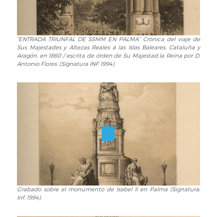
columnas
del
non
“ENTRADA TRIUNFAL DE SSMM EN PALMA” Crónica del viaje de
“ENTRADA
plus
Sus Majestades y Altezas Reales á las Islas Baleares, Cataluña y
TRIUNFAL
ultra,
Aragón, en 1860 / escrita de órden de Su Majestad la Reina por D.
DE
y
Antonio Flores. (Signatura INF 1994).
SSMM
coronado
EN
por
PALMA”
las
Crónica
efigies
del
de
viaje
los
de
Reyes
Sus
de
Majestades
España
y
Altezas
Reales
Grabado sobre el monumento de Isabel II en Palma (Signatura:
Grabado
á
Inf. 1994).
sobre
las
el
Islas