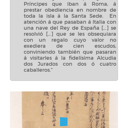
Príncipes que iban á Roma, á
prestar obediencia en nombre de
toda la isla á la Santa Sede. En
atención á que pasaban á Italia con
una nave del Rey de España […] se
resolvió […] que se les obsequiara
con un regalo cuyo valor no
exediera de cien escudos,
conviniendo también que pasaran
á visitarles á la fidelísima Alcudia
dos Jurados con dos ó cuatro
caballeros.”