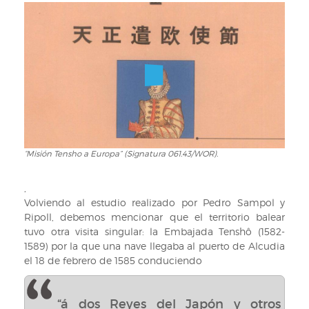
mapas
de
la
Embajada
Tenshô
mostrando
su
paso
por
Europa
(Signatura
“Misión Tensho a Europa” (Signatura 061.43/WOR).
“Misión
061.43/WOR).
Tensho
a
,
Europa”
Volviendo al estudio realizado por Pedro Sampol y
(Signatura
Ripoll, debemos mencionar que el territorio balear
061.43/WOR).
tuvo otra visita singular: la Embajada Tenshô (1582-
1589) por la que una nave llegaba al puerto de Alcudia
el 18 de febrero de 1585 conduciendo
“á dos Reyes del Japón y otros