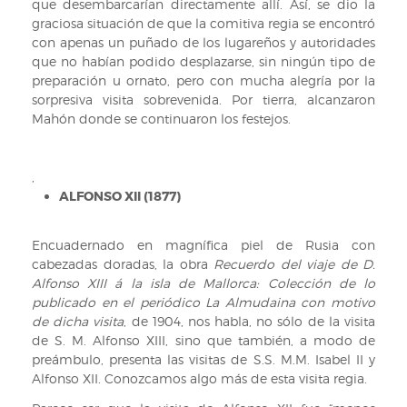
los
que desembarcarían directamente allí. Así, se dio la
1994).
habitantes
graciosa situación de que la comitiva regia se encontró
de
con apenas un puñado de los lugareños y autoridades
Ciudadela
que no habían podido desplazarse, sin ningún tipo de
(Signatura:
preparación u ornato, pero con mucha alegría por la
Inf.
sorpresiva visita sobrevenida. Por tierra, alcanzaron
1994).
Mahón donde se continuaron los festejos.
,
ALFONSO XII (1877)
Encuadernado en magnífica piel de Rusia con
cabezadas doradas, la obra
Recuerdo del viaje de D.
Alfonso XIII á la isla de Mallorca: Colección de lo
publicado en el periódico La Almudaina con motivo
de dicha visita
, de 1904, nos habla, no sólo de la visita
de S. M. Alfonso XIII, sino que también, a modo de
preámbulo, presenta las visitas de S.S. M.M. Isabel II y
Alfonso XII. Conozcamos algo más de esta visita regia.