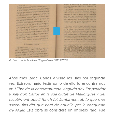
Isla
de
Mallorca:
notas
tomadas
a
vuela
pluma
publicadas
con
motivo
Extracto de la obra (Signatura INF 5250)
Extracto
de
de
la
la
,
visita
obra
Años más tarde, Carlos V visitó las islas por segunda
de
(Signatura
vez. Extraordinario testimonio de ello lo encontramos
S.M.
INF
en
Llibre de la benaventurada vinguda de’l Emperador
el
5250)
y Rey don Carlos en la sua ciutat de Mallorques y del
Rey
recebiment que li fonch fet. Juntament ab lo que mes
D.
sucehi fins dia que parti de aquella per la conquesta
Alfonso
de Alger
. Esta obra se considera un impreso raro. Fue
XIII