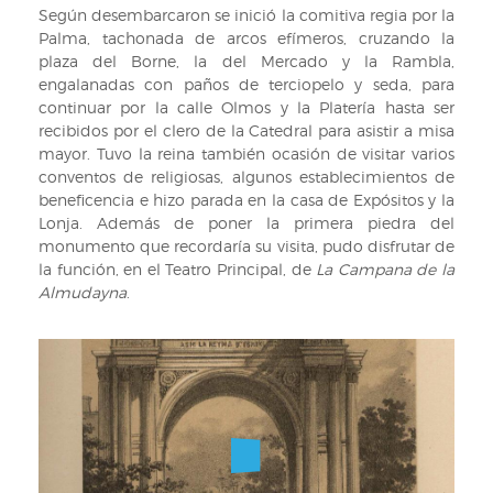
1994).
arquitectónico
D.
Según desembarcaron se inició la comitiva regia por la
que
Antonio
Palma, tachonada de arcos efímeros, cruzando la
recoge
Flores.
plaza del Borne, la del Mercado y la Rambla,
los
(Signatura
engalanadas con paños de terciopelo y seda, para
escudos
INF
continuar por la calle Olmos y la Platería hasta ser
y
1994).
recibidos por el clero de la Catedral para asistir a misa
estandartes
mayor. Tuvo la reina también ocasión de visitar varios
de
conventos de religiosas, algunos establecimientos de
Baleares,
beneficencia e hizo parada en la casa de Expósitos y la
Cataluña
Lonja. Además de poner la primera piedra del
y
monumento que recordaría su visita, pudo disfrutar de
Aragón,
la función, en el Teatro Principal, de
La Campana de la
junto
Almudayna
.
a
dos
hombres
con
ropas
típicas
que
flanquean
las