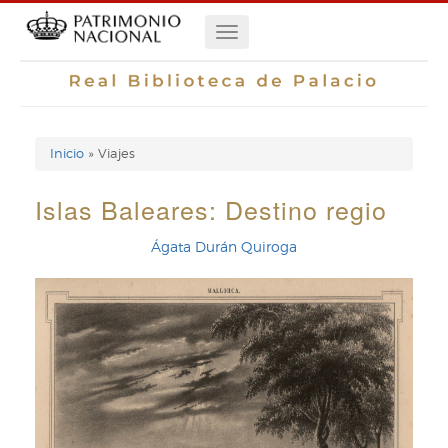
Pasar
Navegación
al
contenido
principal
principal
Inicio
Viajes
Enlaces
de
Islas Baleares: Destino regio
ayuda
Ágata Durán Quiroga
de
navegación