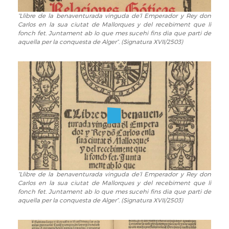
“Llibre de la benaventurada vinguda de’l Emperador y Rey don
“Llibre
Carlos en la sua ciutat de Mallorques y del recebiment que li
de
fonch fet. Juntament ab lo que mes sucehi fins dia que parti de
la
aquella per la conquesta de Alger”. (Signatura XVII/2503)
benaventurada
vinguda
de’l
Emperador
y
Rey
don
Carlos
en
la
sua
ciutat
“Llibre de la benaventurada vinguda de’l Emperador y Rey don
“Llibre
de
Carlos en la sua ciutat de Mallorques y del recebiment que li
de
Mallorques
fonch fet. Juntament ab lo que mes sucehi fins dia que parti de
la
y
aquella per la conquesta de Alger”. (Signatura XVII/2503)
benaventurada
del
vinguda
recebiment