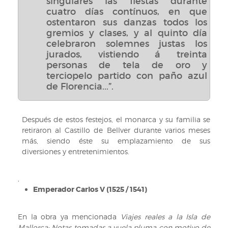
singulares las fiestas durante
cuatro días contínuos, en que
ostentaron sus danzas todos los
gremios y clases, y al quinto día
celebraron solemnes justas los
jurados, vistiendo á treinta
personas de tela de oro y
terciopelo partido con paño azul
de Florencia...”.
Después de estos festejos, el monarca y su familia se
retiraron al Castillo de Bellver durante varios meses
más, siendo éste su emplazamiento de sus
diversiones y entretenimientos.
,
Emperador Carlos V (1525 / 1541)
En la obra ya mencionada
Viajes reales a la Isla de
Mallorca: Notas tomadas a vuela pluma con motivo de