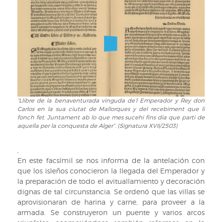
de’l
que
Emperador
li
y
fonch
Rey
fet.
don
Juntament
Carlos
ab
en
lo
la
que
sua
mes
ciutat
sucehi
“Llibre de la benaventurada vinguda de’l Emperador y Rey don
“Llibre
de
fins
Carlos en la sua ciutat de Mallorques y del recebiment que li
de
Mallorques
dia
fonch fet. Juntament ab lo que mes sucehi fins dia que parti de
la
y
aquella per la conquesta de Alger”. (Signatura XVII/2503)
que
benaventurada
del
parti
vinguda
recebiment
de
,
de’l
que
aquella
En este facsímil se nos informa de la antelación con
Emperador
li
per
que los isleños conocieron la llegada del Emperador y
y
fonch
la
la preparación de todo el avituallamiento y decoración
Rey
fet.
conquesta
dignas de tal circunstancia. Se ordenó que las villas se
don
Juntament
de
aprovisionaran de harina y carne, para proveer a la
Carlos
ab
Alger”.
armada. Se construyeron un puente y varios arcos
en
lo
(Signatura