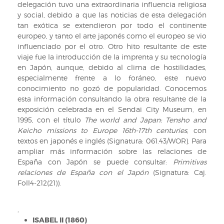
Hara
(Signatura
delegación tuvo una extraordinaria influencia religiosa
Martino;
061.43/WOR).
y social, debido a que las noticias de esta delegación
en
tan exótica se extendieron por todo el continente
el
europeo, y tanto el arte japonés como el europeo se vio
centro:
influenciado por el otro. Otro hito resultante de este
Padre
viaje fue la introducción de la imprenta y su tecnología
Mesquita;
en Japón, aunque, debido al clima de hostilidades,
lateral
especialmente frente a lo foráneo, este nuevo
drcha
conocimiento no gozó de popularidad. Conocemos
arriba:
esta información consultando la obra resultante de la
Mancio
exposición celebrada en el Sendai City Museum, en
Ito
1995, con el título
The world and Japan: Tensho and
y
Keicho missions to Europe 16th-17th centuries
, con
lateral
textos en japonés e inglés (Signatura: 061.43/WOR). Para
drcha
ampliar más información sobre las relaciones de
abajo:
España con Japón se puede consultar:
Primitivas
Miguel
relaciones de España con el Japón
(Signatura: Caj.
Chijiwa.
Foll4-212(21)).
Todos
ellos
,
ilustrados
ISABEL II (1860)
por