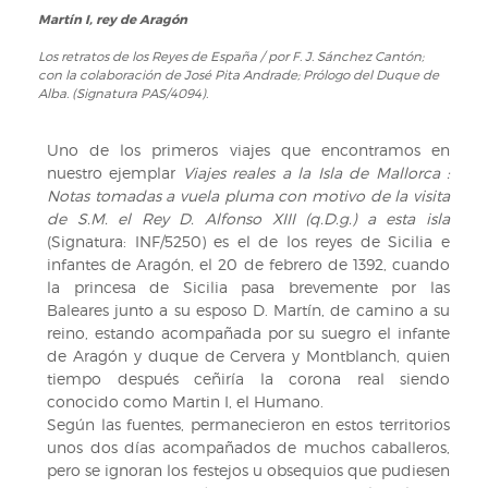
Martín I, rey de Aragón
Los retratos de los Reyes de España
/ por F. J. Sánchez Cantón;
con la colaboración de José Pita Andrade; Prólogo del Duque de
Alba. (Signatura PAS/4094).
Uno de los primeros viajes que encontramos en
nuestro ejemplar
Viajes reales a la Isla de Mallorca :
Notas tomadas a vuela pluma con motivo de la visita
de S.M. el Rey D. Alfonso XIII (q.D.g.) a esta isla
(Signatura: INF/5250) es el de los reyes de Sicilia e
infantes de Aragón, el 20 de febrero de 1392, cuando
la princesa de Sicilia pasa brevemente por las
Baleares junto a su esposo D. Martín, de camino a su
reino, estando acompañada por su suegro el infante
de Aragón y duque de Cervera y Montblanch, quien
tiempo después ceñiría la corona real siendo
conocido como Martin I, el Humano.
Según las fuentes, permanecieron en estos territorios
unos dos días acompañados de muchos caballeros,
pero se ignoran los festejos u obsequios que pudiesen