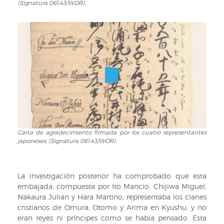
la
(Signatura 061.43/WOR).
Misión
Tensho
a
Europa
procedente
de
un
periódico
de
Augsburgo.
Ilustración
inf.:
Carta de agradecimiento firmada por los cuatro representantes
Carta
lateral
japoneses. (Signatura 061.43/WOR).
de
izq
agradecimiento
arriba:
firmada
,
Julian
por
La investigación posterior ha comprobado que esta
Nakaura;
los
embajada, compuesta por Ito Mancio, Chijiwa Miguel,
lateral
cuatro
Nakaura Julian y Hara Martino, representaba los clanes
izq
representantes
cristianos de Omura, Otomo y Arima en Kyushu, y no
abajo:
japoneses.
eran reyes ni príncipes como se había pensado. Esta