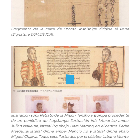
Fragmento de la carta de Otomo Yoshishige dirigida al Papa
Fragmento
(Signatura 061.43/WOR).
de
la
carta
de
Otomo
Yoshishige
dirigida
al
Papa
(Signatura
061.43/WOR).
Ilustración sup.: Retrato de la Misión Tensho a Europa procedente
Ilustración
de un periódico de Augsburgo. Ilustración inf.: lateral izq arriba:
sup.:
Julian Nakaura; lateral izq abajo: Hara Martino; en el centro: Padre
Retrato
Mesquita; lateral drcha arriba: Mancio Ito y lateral drcha abajo:
de
Miguel Chijiwa. Todos ellos ilustrados por el célebre Urbano Monte.