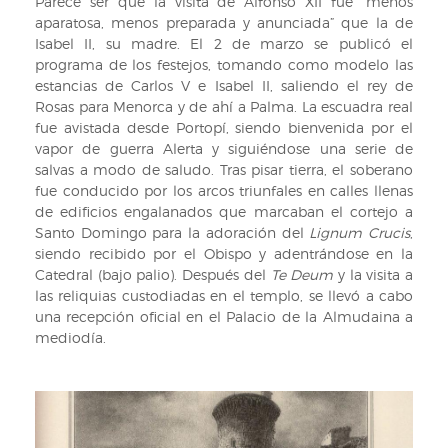
Parece ser que la visita de Alfonso XII fue “menos
aparatosa, menos preparada y anunciada” que la de
Isabel II, su madre. El 2 de marzo se publicó el
programa de los festejos, tomando como modelo las
estancias de Carlos V e Isabel II, saliendo el rey de
Rosas para Menorca y de ahí a Palma. La escuadra real
fue avistada desde Portopí, siendo bienvenida por el
vapor de guerra Alerta y siguiéndose una serie de
salvas a modo de saludo. Tras pisar tierra, el soberano
fue conducido por los arcos triunfales en calles llenas
de edificios engalanados que marcaban el cortejo a
Santo Domingo para la adoración del
Lignum Crucis
,
siendo recibido por el Obispo y adentrándose en la
Catedral (bajo palio). Después del
Te
Deum
y la visita a
las reliquias custodiadas en el templo, se llevó a cabo
una recepción oficial en el Palacio de la Almudaina a
mediodía.