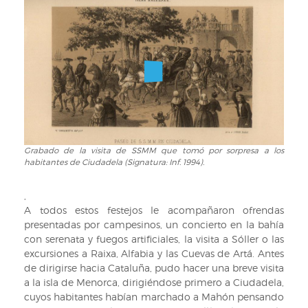
monumento
Baleares,
de
Cataluña
Isabel
y
II
Aragón,
en
en
Palma
1860
(Signatura:
/
Inf.
escrita
1994).
de
órden
Grabado de la visita de SSMM que tomó por sorpresa a los
Grabado
de
habitantes de Ciudadela (Signatura: Inf. 1994).
de
Su
la
Majestad
visita
,
la
de
A todos estos festejos le acompañaron ofrendas
Reina
SSMM
presentadas por campesinos, un concierto en la bahía
por
que
con serenata y fuegos artificiales, la visita a Sóller o las
D.
tomó
excursiones a Raixa, Alfabia y las Cuevas de Artá. Antes
Antonio
por
de dirigirse hacia Cataluña, pudo hacer una breve visita
Flores.
sorpresa
a la isla de Menorca, dirigiéndose primero a Ciudadela,
(Signatura
a
cuyos habitantes habían marchado a Mahón pensando
INF