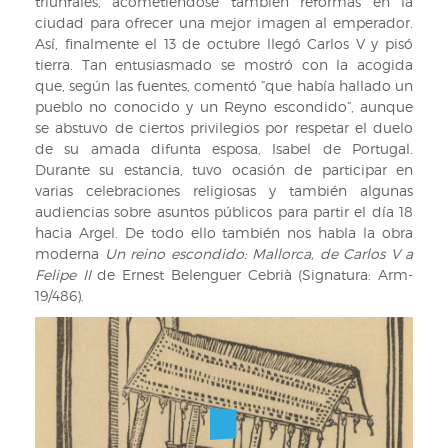
triunfales, acometiéndose también reformas en la
la
que
XVII/2503)
ciudad para ofrecer una mejor imagen al emperador.
sua
mes
Así, finalmente el 13 de octubre llegó Carlos V y pisó
ciutat
sucehi
tierra. Tan entusiasmado se mostró con la acogida
de
fins
que, según las fuentes, comentó “que había hallado un
Mallorques
dia
pueblo no conocido y un Reyno escondido”, aunque
y
que
se abstuvo de ciertos privilegios por respetar el duelo
del
parti
de su amada difunta esposa, Isabel de Portugal.
recebiment
de
Durante su estancia, tuvo ocasión de participar en
que
aquella
varias celebraciones religiosas y también algunas
li
per
audiencias sobre asuntos públicos para partir el día 18
fonch
la
hacia Argel. De todo ello también nos habla la obra
fet.
conquesta
moderna
Un reino escondido: Mallorca, de Carlos V a
Juntament
de
Felipe II
de Ernest Belenguer Cebrià (Signatura: Arm-
ab
Alger”.
19/486).
lo
(Signatura
que
XVII/2503)
mes
sucehi
fins
dia
que