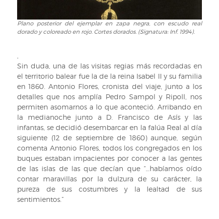
Enc.
Altezas
del
Reales
Plano posterior del ejemplar en zapa negra, con escudo real
Plano
siglo
á
dorado y coloreado en rojo. Cortes dorados. (Signatura: Inf. 1994).
posterior
XIX
las
del
en
Islas
ejemplar
,
zapa
Baleares,
en
Sin duda, una de las visitas regias más recordadas en
negra.
Cataluña
zapa
el territorio balear fue la de la reina Isabel II y su familia
En
y
negra,
en 1860. Antonio Flores, cronista del viaje, junto a los
plano
Aragón,
con
detalles que nos amplía Pedro Sampol y Ripoll, nos
ant.,
en
escudo
permiten asomarnos a lo que aconteció. Arribando en
plancha
1860
real
la medianoche junto a D. Francisco de Asís y las
dorada
/
dorado
infantas, se decidió desembarcar en la falúa Real al día
coloreada
escrita
y
siguiente (12 de septiembre de 1860) aunque, según
en
de
coloreado
comenta Antonio Flores, todos los congregados en los
rojo,
órden
en
buques estaban impacientes por conocer a las gentes
verde,
de
rojo.
de las islas de las que decían que “…habíamos oído
azul
Su
Cortes
contar maravillas por la dulzura de su carácter, la
y
Majestad
dorados.
pureza de sus costumbres y la lealtad de sus
blanco,
la
(Signatura:
sentimientos.”
con
Reina
Inf.
marco
por