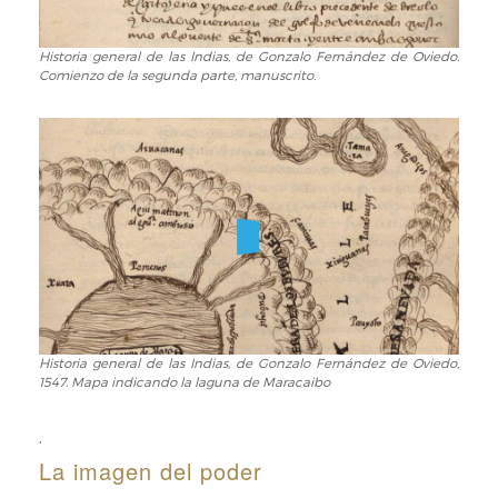
Portada
5.2
Historia general de las Indias, de Gonzalo Fernández de Oviedo.
Historia
Comienzo de la segunda parte, manuscrito.
general
de
las
Indias,
de
Gonzalo
Fernández
de
Oviedo.
Comienzo
de
la
segunda
Historia general de las Indias, de Gonzalo Fernández de Oviedo,
Historia
1547. Mapa indicando la laguna de Maracaibo
parte,
general
manuscrito.
de
las
,
Indias,
La imagen del poder
de