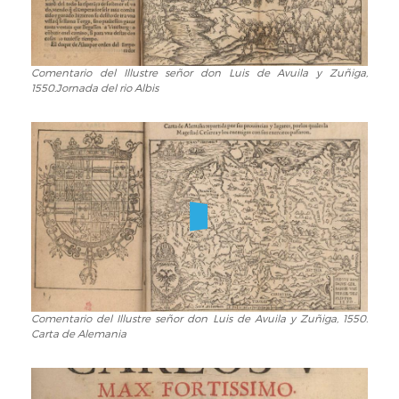
1550.
Disposición
de
los
Comentario del Illustre señor don Luis de Avuila y Zuñiga,
Comentario
1550.Jornada del rio Albis
reales
del
…
Illustre
señor
don
Luis
de
Avuila
y
Zuñiga,
1550.Jornada
del
rio
Albis
Comentario del Illustre señor don Luis de Avuila y Zuñiga, 1550.
Comentario
Carta de Alemania
del
Illustre
señor
don