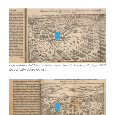
del
Illustre
señor
don
Luis
de
Avuila
y
Zuñiga,
1550.
Portada
Comentario del Illustre señor don Luis de Avuila y Zuñiga, 1550.
Comentario
Disposición de los reales …
del
Illustre
señor
don
Luis
de
Avuila
y
Zuñiga,