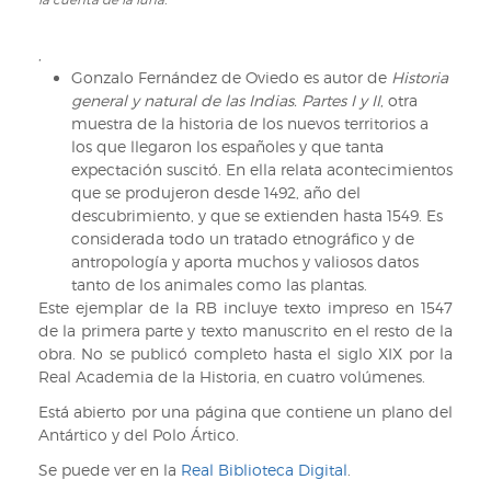
la cuenta de la luna.
de
de
Europa
navegación,
y
de
,
de
Pedro
Gonzalo Fernández de Oviedo es autor de
Historia
África
Medina.
general y natural de las Indias. Partes I y II
, otra
1552.
muestra de la historia de los nuevos territorios a
Ilustración
los que llegaron los españoles y que tanta
De
expectación suscitó. En ella relata acontecimientos
la
que se produjeron desde 1492, año del
cuenta
descubrimiento, y que se extienden hasta 1549. Es
de
considerada todo un tratado etnográfico y de
la
antropología y aporta muchos y valiosos datos
luna.
tanto de los animales como las plantas.
Este ejemplar de la RB incluye texto impreso en 1547
de la primera parte y texto manuscrito en el resto de la
obra. No se publicó completo hasta el siglo XIX por la
Real Academia de la Historia, en cuatro volúmenes.
Está abierto por una página que contiene un plano del
Antártico y del Polo Ártico.
Se puede ver en la
Real Biblioteca Digital
.