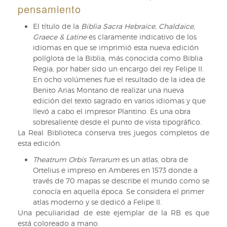
pensamiento
de
El
El título de la
Biblia Sacra Hebraice, Chaldaice,
Escorial,
Graece & Latine
es claramente indicativo de los
de
idiomas en que se imprimió esta nueva edición
Juan
políglota de la Biblia, más conocida como Biblia
de
Regia, por haber sido un encargo del rey Felipe II.
Herrera
En ocho volúmenes fue el resultado de la idea de
Benito Arias Montano de realizar una nueva
edición del texto sagrado en varios idiomas y que
llevó a cabo el impresor Plantino. Es una obra
sobresaliente desde el punto de vista tipográfico.
La Real Biblioteca conserva tres juegos completos de
esta edición.
Theatrum Orbis Terrarum
es un atlas, obra de
Ortelius e impreso en Amberes en 1573 donde a
través de 70 mapas se describe el mundo como se
conocía en aquella época. Se considera el primer
atlas moderno y se dedicó a Felipe II.
Una peculiaridad de este ejemplar de la RB es que
está coloreado a mano.