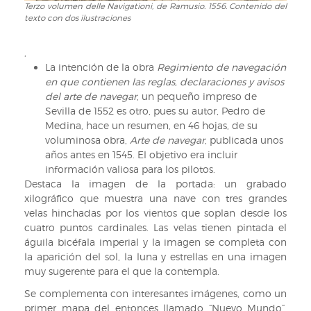
Terzo volumen delle Navigationi, de Ramusio. 1556. Contenido del
Terzo
texto con dos ilustraciones
volumen
delle
Navigationi,
,
de
La intención de la obra
Regimiento de navegación
Ramusio.
en que contienen las reglas, declaraciones y avisos
1556.
del arte de navegar
, un pequeño impreso de
Contenido
Sevilla de 1552 es otro, pues su autor, Pedro de
del
Medina, hace un resumen, en 46 hojas, de su
texto
voluminosa obra,
Arte de navegar
, publicada unos
con
años antes en 1545. El objetivo era incluir
dos
información valiosa para los pilotos.
ilustraciones
Destaca la imagen de la portada: un grabado
xilográfico que muestra una nave con tres grandes
velas hinchadas por los vientos que soplan desde los
cuatro puntos cardinales. Las velas tienen pintada el
águila bicéfala imperial y la imagen se completa con
la aparición del sol, la luna y estrellas en una imagen
muy sugerente para el que la contempla.
Se complementa con interesantes imágenes, como un
primer mapa del entonces llamado “Nuevo Mundo”,