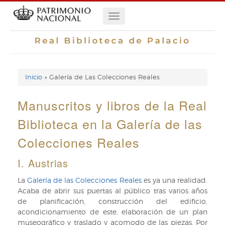
Pasar
Navegación
al
contenido
principal
principal
Inicio
Galería de Las Colecciones Reales
Enlaces
de
Manuscritos y libros de la Real
ayuda
Biblioteca en la Galería de las
de
Colecciones Reales
navegación
I. Austrias
La
Galería de las Colecciones Reales
es ya una realidad.
Acaba de abrir sus puertas al público tras varios años
de planificación, construcción del edificio,
acondicionamiento de este, elaboración de un plan
museográfico y traslado y acomodo de las piezas. Por