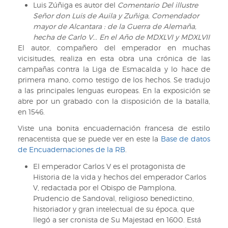
Gonzalo
Luis Zúñiga es autor del
Comentario Del illustre
Fernández
Señor don Luis de Auila y Zuñiga, Comendador
de
mayor de Alcantara : de la Guerra de Alemaña,
Oviedo,
hecha de Carlo V... En el Año de MDXLVI y MDXLVII
1547.
El autor, compañero del emperador en muchas
Mapa
vicisitudes, realiza en esta obra una crónica de las
indicando
campañas contra la Liga de Esmacalda y lo hace de
la
primera mano, como testigo de los hechos. Se tradujo
laguna
a las principales lenguas europeas. En la exposición se
de
abre por un grabado con la disposición de la batalla,
Maracaibo
en 1546.
Viste una bonita encuadernación francesa de estilo
renacentista que se puede ver en este la
Base de datos
de Encuadernaciones de la RB
.
El emperador Carlos V es el protagonista de
Historia de la vida y hechos del emperador Carlos
V, redactada por el Obispo de Pamplona,
Prudencio de Sandoval, religioso benedictino,
historiador y gran intelectual de su época, que
llegó a ser cronista de Su Majestad en 1600. Está