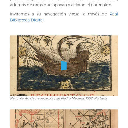
además de otras que apoyan y aclaran el contenido.
Invitamos a su navegación virtual a través de
Real
Biblioteca Digital
.
Regimiento de navegación, de Pedro Medina. 1552. Portada
Regimiento
de
navegación,
de
Pedro