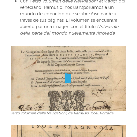
Con T
erzo volumen delle Navigationi et viaggi
, del
de
a
veneciano Ramusio, nos transportamos a un
la
página
mundo desconocido que se abre fascinante a
Nueva
entera
través de sus páginas. El volumen se encuentra
España,
abierto por una imagen con el título
Universale
de
della parte del mondo nuevamente ritrovada
.
Bernardino
de
Sahagún.
En
dos
columnas:
texto
en
lengua
mexicana
e
ilustraciones.
Terzo volumen delle Navigationi, de Ramusio. 1556. Portada
Terzo
volumen
delle
Navigationi,