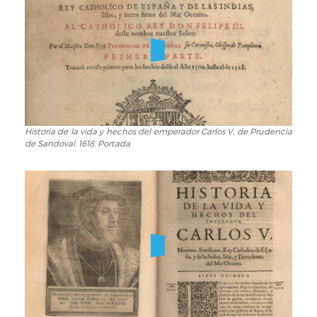
Luis
de
Avuila
y
Zuñiga,
1550.
Carta
de
Alemania
Historia de la vida y hechos del emperador Carlos V, de Prudencia
Historia
de Sandoval. 1618. Portada
de
la
vida
y
hechos
del
emperador
Carlos
V,
de
Prudencia
de