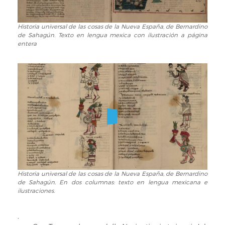
de
Sahagún.
Comienzo
Historia universal de las cosas de la Nueva España, de Bernardino
Historia
de Sahagún. Texto en lengua mexica con ilustración a página
del
universal
entera
manuscrito
de
las
cosas
de
la
Nueva
España,
de
Bernardino
de
Sahagún.
Texto
Historia universal de las cosas de la Nueva España, de Bernardino
Historia
en
de Sahagún. En dos columnas: texto en lengua mexicana e
universal
lengua
ilustraciones.
de
mexica
las
con
,
cosas
ilustración