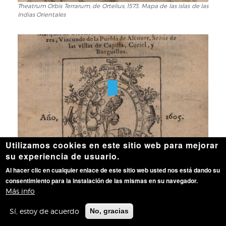
Theatrum Orbis Terrarum, de Ortelius, 1573. Mapa de las islas de las
Theatrum
Indias Orientales
Orbis
Terrarum,
de
Ortelius,
1573.
Mapa
de
las
islas
de
las
Indias
Utilizamos cookies en este sitio web para mejorar
Orientales
Quijote, de Cervantes, 1605. Portada
Quijote,
su experiencia de usuario.
de
Cervantes,
Al hacer clic en cualquier enlace de este sitio web usted nos está dando su
1605.
consentimiento para la instalación de las mismas en su navegador.
Portada
Más info
Sí, estoy de acuerdo
No, gracias