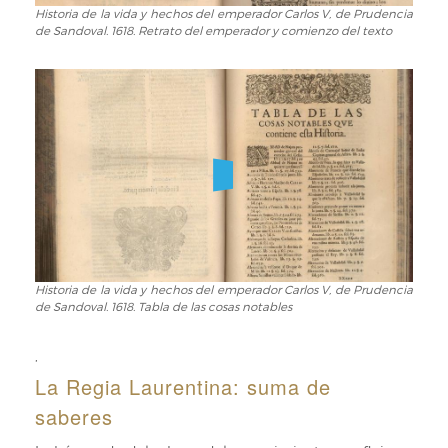
Sandoval.
Historia de la vida y hechos del emperador Carlos V, de Prudencia
Historia
de Sandoval. 1618. Retrato del emperador y comienzo del texto
1618.
de
Portada
la
vida
y
hechos
del
emperador
Carlos
V,
de
Prudencia
de
Sandoval.
Historia de la vida y hechos del emperador Carlos V, de Prudencia
Historia
de Sandoval. 1618. Tabla de las cosas notables
1618.
de
Retrato
la
del
vida
,
emperador
y
La Regia Laurentina: suma de
y
hechos
saberes
comienzo
del
del
emperador