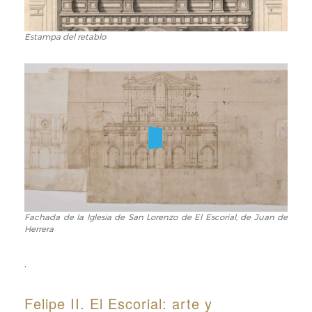
Estampa del retablo
Estampa
del
retablo
Fachada de la Iglesia de San Lorenzo de El Escorial, de Juan de
Fachada
Herrera
de
la
Iglesia
,
de
San
Felipe II. El Escorial: arte y
Lorenzo