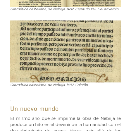
Gramática castellana, de Nebrija. 1492. Capítulo XVI. Del adverbio
Gramática
castellana,
de
Nebrija.
1492.
Capítulo
XVI.
Del
adverbio
Gramática castellana, de Nebrija. 1492. Colofón
Gramática
castellana,
de
,
Nebrija.
Un nuevo mundo
1492.
Colofón
El mismo año que se imprime la obra de Nebrija se
produce un hito en el devenir de la humanidad con el
descubrimiento de nuevas tierras más allá de los