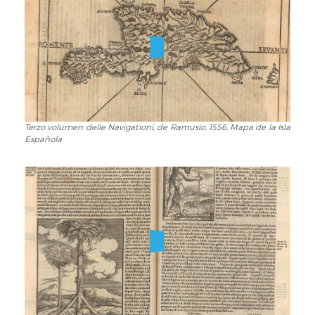
de
Ramusio.
1556.
Portada
Terzo volumen delle Navigationi, de Ramusio. 1556. Mapa de la Isla
Terzo
Española
volumen
delle
Navigationi,
de
Ramusio.
1556.
Mapa
de
la
Isla
Española