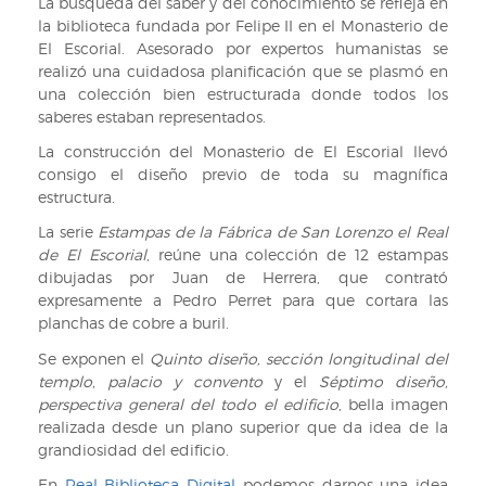
La búsqueda del saber y del conocimiento se refleja en
texto
Carlos
la biblioteca fundada por Felipe II en el Monasterio de
V,
El Escorial. Asesorado por expertos humanistas se
de
realizó una cuidadosa planificación que se plasmó en
Prudencia
una colección bien estructurada donde todos los
de
saberes estaban representados.
Sandoval.
1618.
La construcción del Monasterio de El Escorial llevó
Tabla
consigo el diseño previo de toda su magnífica
de
estructura.
las
La serie
Estampas de la Fábrica de San Lorenzo el Real
cosas
de El Escorial
, reúne una colección de 12 estampas
notables
dibujadas por Juan de Herrera, que contrató
expresamente a Pedro Perret para que cortara las
planchas de cobre a buril.
Se exponen el
Quinto diseño, sección longitudinal del
templo, palacio y convento
y el
Séptimo diseño,
perspectiva general del todo el edificio
, bella imagen
realizada desde un plano superior que da idea de la
grandiosidad del edificio.
En
Real Biblioteca Digital
podemos darnos una idea