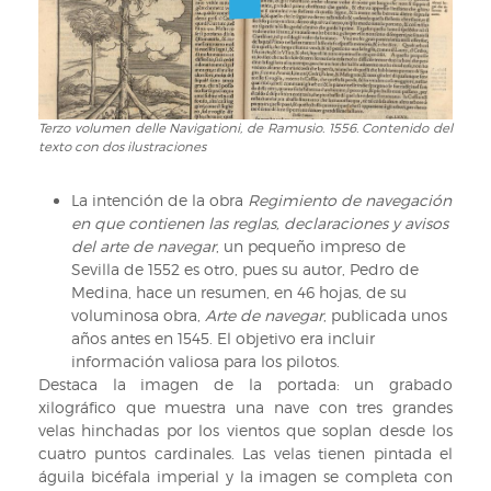
de
la
Isla
Española
Terzo volumen delle Navigationi, de Ramusio. 1556. Contenido del
Terzo
texto con dos ilustraciones
volumen
delle
Navigationi,
La intención de la obra
Regimiento de navegación
de
en que contienen las reglas, declaraciones y avisos
Ramusio.
del arte de navegar
, un pequeño impreso de
1556.
Sevilla de 1552 es otro, pues su autor, Pedro de
Contenido
Medina, hace un resumen, en 46 hojas, de su
del
voluminosa obra,
Arte de navegar
, publicada unos
texto
años antes en 1545. El objetivo era incluir
con
información valiosa para los pilotos.
dos
Destaca la imagen de la portada: un grabado
ilustraciones
xilográfico que muestra una nave con tres grandes
velas hinchadas por los vientos que soplan desde los
cuatro puntos cardinales. Las velas tienen pintada el
águila bicéfala imperial y la imagen se completa con