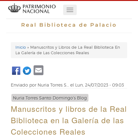
Pasar
Navegación
al
contenido
principal
principal
Inicio
Manuscritos y Libros de La Real Biblioteca En
Enlaces
La Galería de Las Colecciones Reales
de
Email
ayuda
de
Enviado por
Nuria Torres S…
el
Lun, 24/07/2023 - 09:03
navegación
Nuria Torres Santo Domingo's Blog
Manuscritos y libros de la Real
Biblioteca en la Galería de las
Colecciones Reales