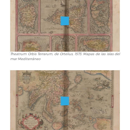
Ortelius,
1573.
Mapa
de
Europa
Theatrum Orbis Terrarum, de Ortelius, 1573. Mapas de las islas del
Theatrum
mar Mediterráneo
Orbis
Terrarum,
de
Ortelius,
1573.
Mapas
de
las
islas
del
mar
Mediterráneo