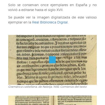
Solo se conservan once ejemplares en España y no
volvió a editarse hasta el siglo XVII.
Se puede ver la imagen digitalizada de este valioso
ejemplar en la
Real Biblioteca Digital
.
Gramática castellana, de Nebrija. 1492. Comienzo del texto
Gramática
castellana,
de
Nebrija.