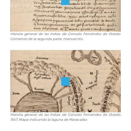
de
Oviedo,
1547.
Portada
5.2
Historia general de las Indias, de Gonzalo Fernández de Oviedo.
Historia
Comienzo de la segunda parte, manuscrito.
general
de
las
Indias,
de
Gonzalo
Fernández
de
Oviedo.
Comienzo
de
la
segunda
Historia general de las Indias, de Gonzalo Fernández de Oviedo,
Historia
1547. Mapa indicando la laguna de Maracaibo
parte,
general
manuscrito.
de