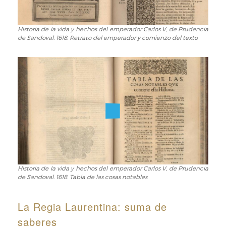
Prudencia
de
Sandoval.
Historia de la vida y hechos del emperador Carlos V, de Prudencia
Historia
de Sandoval. 1618. Retrato del emperador y comienzo del texto
1618.
de
Portada
la
vida
y
hechos
del
emperador
Carlos
V,
de
Prudencia
de
Sandoval.
Historia de la vida y hechos del emperador Carlos V, de Prudencia
Historia
de Sandoval. 1618. Tabla de las cosas notables
1618.
de
Retrato
la
del
vida
La Regia Laurentina: suma de
emperador
y
saberes
y
hechos