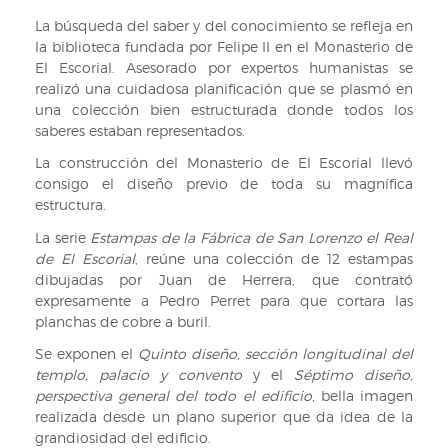
comienzo
del
La búsqueda del saber y del conocimiento se refleja en
del
emperador
la biblioteca fundada por Felipe II en el Monasterio de
texto
Carlos
El Escorial. Asesorado por expertos humanistas se
V,
realizó una cuidadosa planificación que se plasmó en
de
una colección bien estructurada donde todos los
Prudencia
saberes estaban representados.
de
Sandoval.
La construcción del Monasterio de El Escorial llevó
1618.
consigo el diseño previo de toda su magnífica
Tabla
estructura.
de
La serie
Estampas de la Fábrica de San Lorenzo el Real
las
de El Escorial
, reúne una colección de 12 estampas
cosas
dibujadas por Juan de Herrera, que contrató
notables
expresamente a Pedro Perret para que cortara las
planchas de cobre a buril.
Se exponen el
Quinto diseño, sección longitudinal del
templo, palacio y convento
y el
Séptimo diseño,
perspectiva general del todo el edificio
, bella imagen
realizada desde un plano superior que da idea de la
grandiosidad del edificio.