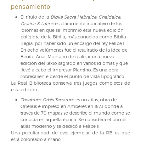
pensamiento
Lorenzo
de
El título de la
Biblia Sacra Hebraice, Chaldaice,
El
Graece & Latine
es claramente indicativo de los
Escorial,
idiomas en que se imprimió esta nueva edición
de
políglota de la Biblia, más conocida como Biblia
Juan
Regia, por haber sido un encargo del rey Felipe II.
de
En ocho volúmenes fue el resultado de la idea de
Herrera
Benito Arias Montano de realizar una nueva
edición del texto sagrado en varios idiomas y que
llevó a cabo el impresor Plantino. Es una obra
sobresaliente desde el punto de vista tipográfico.
La Real Biblioteca conserva tres juegos completos de
esta edición.
Theatrum Orbis Terrarum
es un atlas, obra de
Ortelius e impreso en Amberes en 1573 donde a
través de 70 mapas se describe el mundo como se
conocía en aquella época. Se considera el primer
atlas moderno y se dedicó a Felipe II.
Una peculiaridad de este ejemplar de la RB es que
está coloreado a mano.