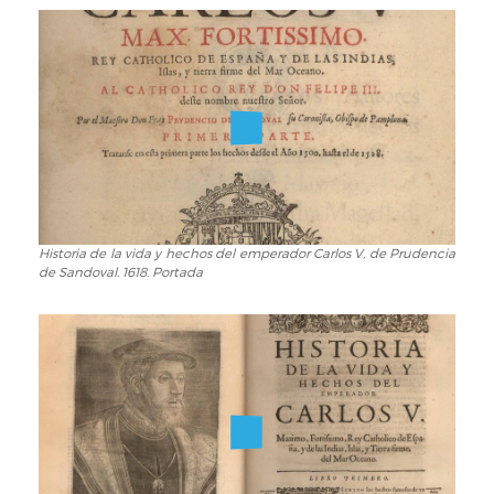
señor
don
Luis
de
Avuila
y
Zuñiga,
1550.
Carta
de
Alemania
Historia de la vida y hechos del emperador Carlos V, de Prudencia
Historia
de Sandoval. 1618. Portada
de
la
vida
y
hechos
del
emperador
Carlos
V,
de