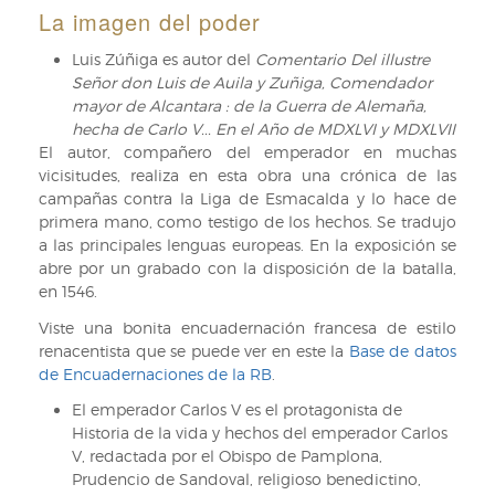
las
La imagen del poder
Indias,
de
Luis Zúñiga es autor del
Comentario Del illustre
Gonzalo
Señor don Luis de Auila y Zuñiga, Comendador
Fernández
mayor de Alcantara : de la Guerra de Alemaña,
de
hecha de Carlo V... En el Año de MDXLVI y MDXLVII
Oviedo,
El autor, compañero del emperador en muchas
1547.
vicisitudes, realiza en esta obra una crónica de las
Mapa
campañas contra la Liga de Esmacalda y lo hace de
indicando
primera mano, como testigo de los hechos. Se tradujo
la
a las principales lenguas europeas. En la exposición se
laguna
abre por un grabado con la disposición de la batalla,
de
en 1546.
Maracaibo
Viste una bonita encuadernación francesa de estilo
renacentista que se puede ver en este la
Base de datos
de Encuadernaciones de la RB
.
El emperador Carlos V es el protagonista de
Historia de la vida y hechos del emperador Carlos
V, redactada por el Obispo de Pamplona,
Prudencio de Sandoval, religioso benedictino,