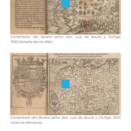
y
Zuñiga,
1550.
Disposición
de
los
Comentario del Illustre señor don Luis de Avuila y Zuñiga,
Comentario
1550.Jornada del rio Albis
reales
del
…
Illustre
señor
don
Luis
de
Avuila
y
Zuñiga,
1550.Jornada
del
rio
Albis
Comentario del Illustre señor don Luis de Avuila y Zuñiga, 1550.
Comentario
Carta de Alemania
del
Illustre