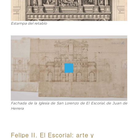
Estampa del retablo
Estampa
del
retablo
Fachada de la Iglesia de San Lorenzo de El Escorial, de Juan de
Fachada
Herrera
de
la
Iglesia
de
Felipe II. El Escorial: arte y
San