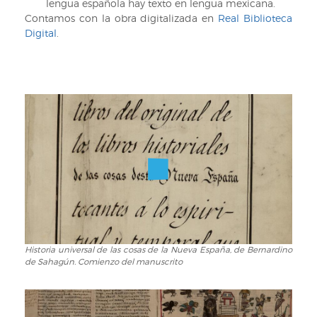
lengua española hay texto en lengua mexicana.
Contamos con la obra digitalizada en
Real Biblioteca
Digital
.
Historia universal de las cosas de la Nueva España, de Bernardino
Historia
de Sahagún. Comienzo del manuscrito
universal
de
las
cosas