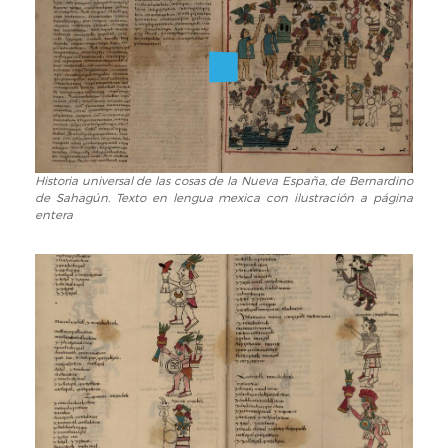
de
la
Nueva
España,
de
Bernardino
de
Sahagún.
Comienzo
Historia universal de las cosas de la Nueva España, de Bernardino
Historia
de Sahagún. Texto en lengua mexica con ilustración a página
del
universal
entera
manuscrito
de
las
cosas
de
la
Nueva
España,
de
Bernardino
de
Sahagún.