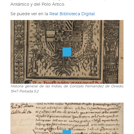
Antártico y del Polo Ártico.
Se puede ver en la
Real Biblioteca Digital
.
Historia general de las Indias, de Gonzalo Fernández de Oviedo,
Historia
1547. Portada 5.2
general
de
las
Indias,
de
Gonzalo
Fernández