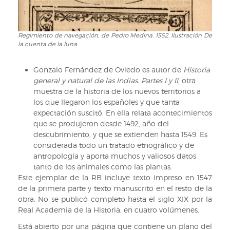
Mundo
y
de
parte
Regimiento de navegación, de Pedro Medina. 1552. Ilustración De
Regimiento
la cuenta de la luna.
de
de
Europa
navegación,
y
de
Gonzalo Fernández de Oviedo es autor de
Historia
de
Pedro
general y natural de las Indias. Partes I y II
, otra
África
Medina.
muestra de la historia de los nuevos territorios a
1552.
los que llegaron los españoles y que tanta
Ilustración
expectación suscitó. En ella relata acontecimientos
De
que se produjeron desde 1492, año del
la
descubrimiento, y que se extienden hasta 1549. Es
cuenta
considerada todo un tratado etnográfico y de
de
antropología y aporta muchos y valiosos datos
la
tanto de los animales como las plantas.
luna.
Este ejemplar de la RB incluye texto impreso en 1547
de la primera parte y texto manuscrito en el resto de la
obra. No se publicó completo hasta el siglo XIX por la
Real Academia de la Historia, en cuatro volúmenes.
Está abierto por una página que contiene un plano del