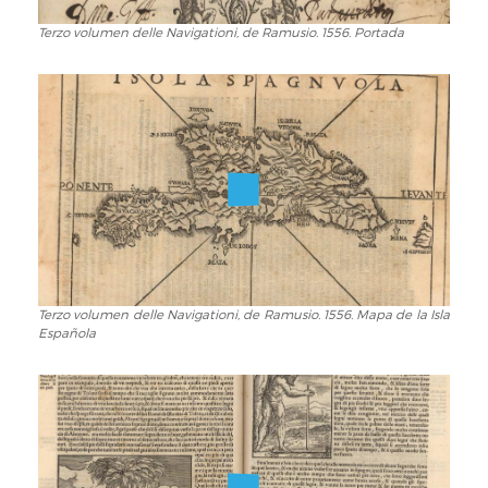
e
ilustraciones.
Terzo volumen delle Navigationi, de Ramusio. 1556. Portada
Terzo
volumen
delle
Navigationi,
de
Ramusio.
1556.
Portada
Terzo volumen delle Navigationi, de Ramusio. 1556. Mapa de la Isla
Terzo
Española
volumen
delle
Navigationi,
de
Ramusio.
1556.
Mapa