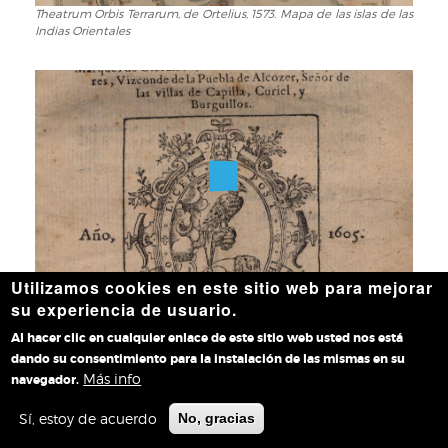
Theatrum Orbis Terrarum, de Ortelius, 1573. Mapa de las islas de las
Theatrum
Indias Orientales
Orbis
Terrarum,
de
Ortelius,
1573.
Mapa
de
las
islas
de
las
Indias
Utilizamos cookies en este sitio web para mejorar
Orientales
Quijote, de Cervantes, 1605. Portada
Quijote,
su experiencia de usuario.
de
Cervantes,
Al hacer clic en cualquier enlace de este sitio web usted nos está
1605.
dando su consentimiento para la instalación de las mismas en su
Portada
Más info
navegador.
Sí, estoy de acuerdo
No, gracias