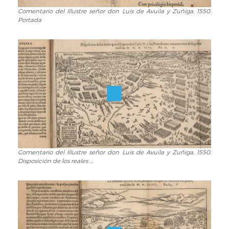
Comentario del Illustre señor don Luis de Avuila y Zuñiga, 1550.
Comentario
Portada
del
Illustre
señor
don
Luis
de
Avuila
y
Zuñiga,
1550.
Portada
Comentario del Illustre señor don Luis de Avuila y Zuñiga, 1550.
Comentario
Disposición de los reales …
del
Illustre
señor
don
Luis
de
Avuila