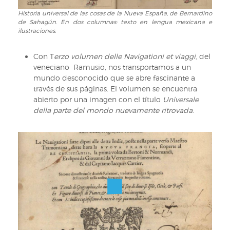
Texto
Historia universal de las cosas de la Nueva España, de Bernardino
Historia
en
de Sahagún. En dos columnas: texto en lengua mexicana e
universal
lengua
ilustraciones.
de
mexica
las
con
Con T
erzo volumen delle Navigationi et viaggi
, del
cosas
ilustración
veneciano Ramusio, nos transportamos a un
de
a
mundo desconocido que se abre fascinante a
la
página
través de sus páginas. El volumen se encuentra
Nueva
entera
abierto por una imagen con el título
Universale
España,
della parte del mondo nuevamente ritrovada
.
de
Bernardino
de
Sahagún.
En
dos
columnas:
texto
en
lengua
mexicana