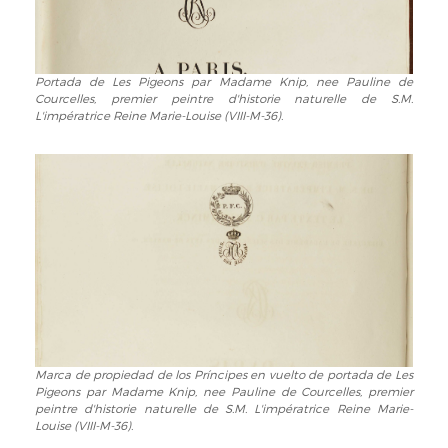
Portada de Les Pigeons par Madame Knip, nee Pauline de
Portada
Courcelles, premier peintre d'historie naturelle de S.M.
de
L'impératrice Reine Marie-Louise (VIII-M-36).
Les
Pigeons
par
Madame
Knip,
nee
Pauline
de
Courcelles,
premier
peintre
d'historie
Marca de propiedad de los Príncipes en vuelto de portada de Les
Marca
naturelle
Pigeons par Madame Knip, nee Pauline de Courcelles, premier
de
de
peintre d'historie naturelle de S.M. L'impératrice Reine Marie-
propiedad
S.M.
Louise (VIII-M-36).
de
L'impératrice