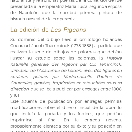
naturalista y le abrió las puertas de la corte, donde fue
des
presentada a la emperatriz María Luisa, segunda esposa
Tangaras,
de Napoleón que la nombró primera pintora de
des
historia natural de la emperatriz.
Manakins
et
La edición de
Les Pigeons
des
Su dominio del dibujo llevó al ornitólogo holandés
Todiers
Coenraad Jacob Themminck (1778-1858) a pedirle que
de
realizara la serie de dibujos de palomas que debían
Anselme-
ilustrar su estudio sobre las palomas, la
Histoire
Gaëtan
naturelle générale des Pigeons par C.J. Temminck,
Desmarest
directeur de l’Académie de Leiden, avec des figures en
ilustrada
couleurs, peintes par Mademoiselle Pauline de
por
Courcelles, gravées, imprimées et retouchées sous sa
Jacques
direction
, que se iba a publicar por entregas entre 1808
Barraband
y 1811.
(RB
Este sistema de publicación por entregas permitía
VIII-
modificaciones sobre el diseño inicial de la obra, lo
2139).
que incluía la portada y los índices, que podían
imprimirse al final. En la entrega novena,
probablemente alentada por su éxito y su posición en