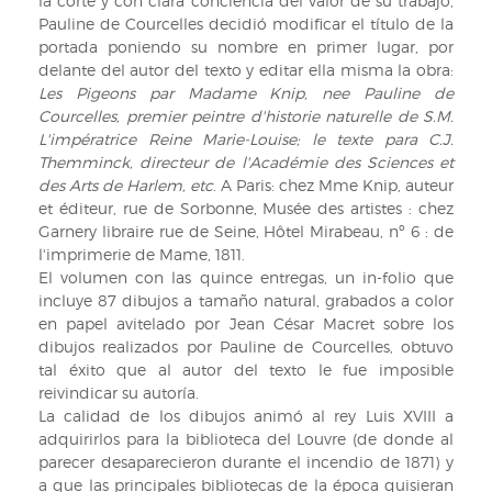
la corte y con clara conciencia del valor de su trabajo,
Pauline de Courcelles decidió modificar el título de la
portada poniendo su nombre en primer lugar, por
delante del autor del texto y editar ella misma la obra:
Les Pigeons par Madame Knip, nee Pauline de
Courcelles, premier peintre d'historie naturelle de S.M.
L'impératrice Reine Marie-Louise; le texte para C.J.
Themminck, directeur de l'Académie des Sciences et
des Arts de Harlem, etc
. A Paris: chez Mme Knip, auteur
et éditeur, rue de Sorbonne, Musée des artistes : chez
Garnery libraire rue de Seine, Hôtel Mirabeau, nº 6 : de
l'imprimerie de Mame, 1811.
El volumen con las quince entregas, un in-folio que
incluye 87 dibujos a tamaño natural, grabados a color
en papel avitelado por Jean César Macret sobre los
dibujos realizados por Pauline de Courcelles, obtuvo
tal éxito que al autor del texto le fue imposible
reivindicar su autoría.
La calidad de los dibujos animó al rey Luis XVIII a
adquirirlos para la biblioteca del Louvre (de donde al
parecer desaparecieron durante el incendio de 1871) y
a que las principales bibliotecas de la época quisieran