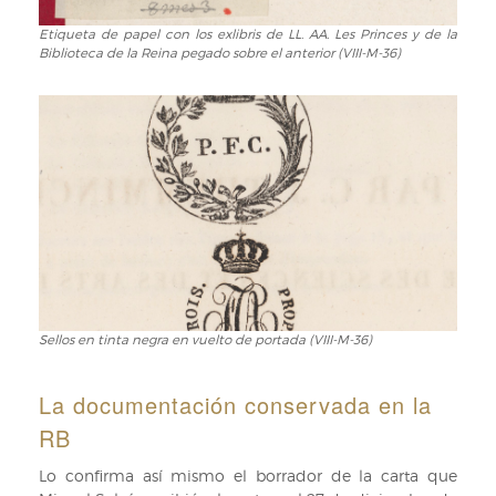
(RB
VIII-
Etiqueta de papel con los exlibris de LL. AA. Les Princes y de la
Etiqueta
Biblioteca de la Reina pegado sobre el anterior (VIII-M-36)
M-
de
36)
papel
con
los
exlibris
de
LL.
AA.
Les
Princes
y
de
la
Sellos en tinta negra en vuelto de portada (VIII-M-36)
Sellos
Biblioteca
en
de
tinta
La documentación conservada en la
la
negra
RB
Reina
en
pegado
vuelto
Lo confirma así mismo el borrador de la carta que
sobre
de