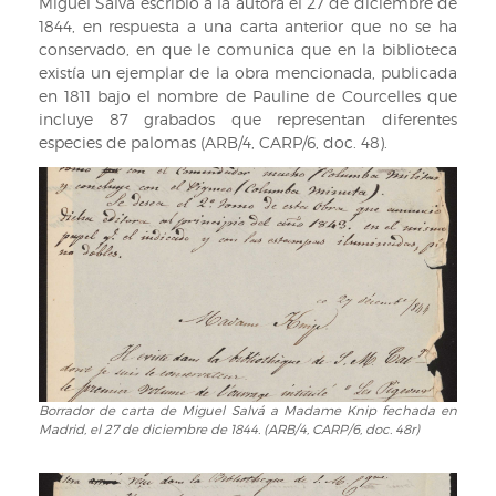
Miguel Salvá escribió a la autora el 27 de diciembre de
el
portada
1844, en respuesta a una carta anterior que no se ha
anterior
(VIII-
conservado, en que le comunica que en la biblioteca
(VIII-
M-
existía un ejemplar de la obra mencionada, publicada
M-
36)
en 1811 bajo el nombre de Pauline de Courcelles que
36)
incluye 87 grabados que representan diferentes
especies de palomas (ARB/4, CARP/6, doc. 48).
Borrador de carta de Miguel Salvá a Madame Knip fechada en
Borrador
Madrid, el 27 de diciembre de 1844. (ARB/4, CARP/6, doc. 48r)
de
carta
de