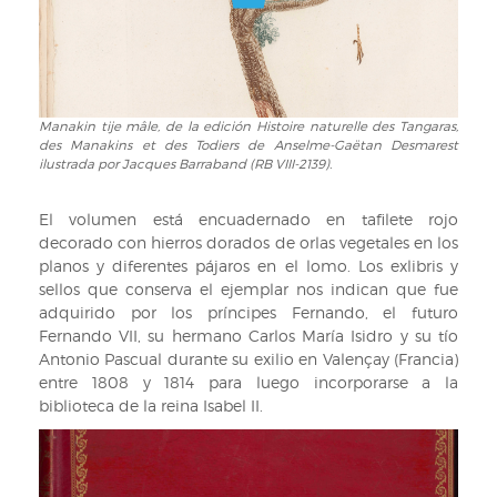
des
Barraband
Tangaras,
(RB
des
VIII-
Manakins
2139).
et
Manakin tije mâle, de la edición Histoire naturelle des Tangaras,
Manakin
des
des Manakins et des Todiers de Anselme-Gaëtan Desmarest
tije
Todiers
ilustrada por Jacques Barraband (RB VIII-2139).
mâle,
de
de
Anselme-
El volumen está encuadernado en tafilete rojo
la
Gaëtan
decorado con hierros dorados de orlas vegetales en los
edición
Desmarest
planos y diferentes pájaros en el lomo. Los exlibris y
Histoire
ilustrada
sellos que conserva el ejemplar nos indican que fue
naturelle
por
adquirido por los príncipes Fernando, el futuro
des
Jacques
Fernando VII, su hermano Carlos María Isidro y su tío
Tangaras,
Barraband
Antonio Pascual durante su exilio en Valençay (Francia)
des
(RB
entre 1808 y 1814 para luego incorporarse a la
Manakins
VIII-
biblioteca de la reina Isabel II.
et
2139).
des
Todiers
de