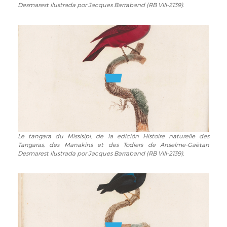
Gaëtan
Desmarest ilustrada por Jacques Barraband (RB VIII-2139).
du
Desmarest
Canada,
ilustrada
de
por
la
Jacques
edición
Barraband
Histoire
(RB
naturelle
VIII-
des
2139).
Tangaras,
des
Manakins
et
Le tangara du Missisipi, de la edición Histoire naturelle des
Le
des
Tangaras, des Manakins et des Todiers de Anselme-Gaëtan
tangara
Todiers
Desmarest ilustrada por Jacques Barraband (RB VIII-2139).
du
de
Missisipi,
Anselme-
de
Gaëtan
la
Desmarest
edición
ilustrada
Histoire
por
naturelle
Jacques