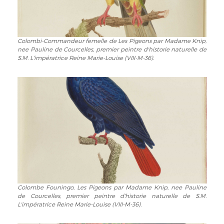
Pauline
S.M.
de
L'impératrice
Courcelles,
Reine
premier
Marie-
Colombi-Commandeur femelle de Les Pigeons par Madame Knip,
Colombi-
peintre
Louise
nee Pauline de Courcelles, premier peintre d'historie naturelle de
Commandeur
d'historie
(VIII-
S.M. L'impératrice Reine Marie-Louise (VIII-M-36).
femelle
naturelle
M-
de
de
36).
Les
S.M.
Pigeons
L'impératrice
par
Reine
Madame
Marie-
Knip,
Louise
nee
(VIII-
Pauline
M-
de
36).
Courcelles,
premier
Colombe Founingo, Les Pigeons par Madame Knip, nee Pauline
Colombe
peintre
de Courcelles, premier peintre d'historie naturelle de S.M.
Founingo,
d'historie
L'impératrice Reine Marie-Louise (VIII-M-36).
Les
naturelle
Pigeons
de