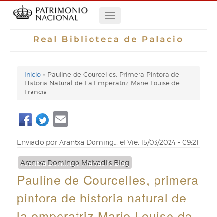
Pasar
Navegación
al
contenido
principal
principal
Inicio
Pauline de Courcelles, Primera Pintora de
Enlaces
Historia Natural de La Emperatriz Marie Louise de
Francia
de
Email
ayuda
de
Enviado por
Arantxa Doming…
el
Vie, 15/03/2024 - 09:21
navegación
Arantxa Domingo Malvadi's Blog
Pauline de Courcelles, primera
pintora de historia natural de
la emperatriz Marie Louise de