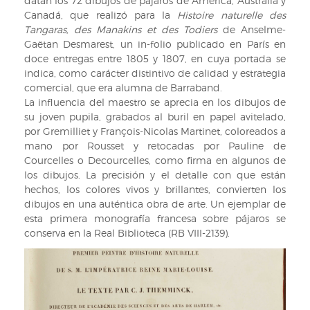
Paradis
datan los 72 dibujos de pájaros de América, Australia y
rouge.
Canadá, que realizó para la
Histoire naturelle des
(RB
Tangaras, des Manakins et des Todiers
de Anselme-
VIII
Gaëtan Desmarest, un in-folio publicado en París en
M
doce entregas entre 1805 y 1807, en cuya portada se
244,
indica, como carácter distintivo de calidad y estrategia
lám.
comercial, que era alumna de Barraband.
6).
La influencia del maestro se aprecia en los dibujos de
su joven pupila, grabados al buril en papel avitelado,
por Gremilliet y François-Nicolas Martinet, coloreados a
mano por Rousset y retocadas por Pauline de
Courcelles o Decourcelles, como firma en algunos de
los dibujos. La precisión y el detalle con que están
hechos, los colores vivos y brillantes, convierten los
dibujos en una auténtica obra de arte. Un ejemplar de
esta primera monografía francesa sobre pájaros se
conserva en la Real Biblioteca (RB VIII-2139).