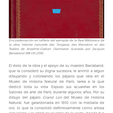
Anselme-
Gaëtan
Desmarest
ilustrada
por
Jacques
Barraband
(RB
Encuadernación en tafilete del ejemplar de la Real Biblioteca de
Encuadernación
VIII-
la obra Histoire naturelle des Tangaras, des Manakins et des
en
2139).
Todiers de Anselme-Gaëtan Desmarest ilustrada por Jacques
tafilete
Barraband (RB VIII-2139).
del
ejemplar
El éxito de la obra y el apoyo de su maestro Barraband,
de
que la consideró su digna sucesora, le animó a seguir
la
dibujando y coloreando los pájaros que veía en el
Real
Museo de Historia Natural de París, tarea a la que
Biblioteca
dedicó toda su vida. Expuso sus acuarelas en los
de
Salones de arte de París durante algunos años. Por su
la
dibujo del pájaro
Grand Lori
del Museo de Historia
obra
Natural, fue galardonada en 1810 con la medalla de
Histoire
oro, lo que la consolidó definitivamente como artista
naturelle