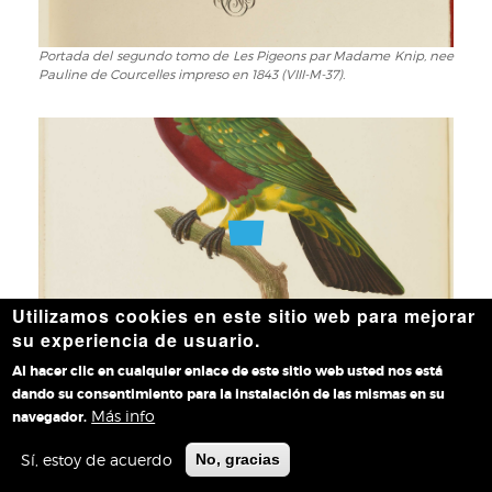
Portada del segundo tomo de Les Pigeons par Madame Knip, nee
Portada
Pauline de Courcelles impreso en 1843 (VIII-M-37).
del
segundo
tomo
de
Les
Pigeons
par
Madame
Knip,
nee
Utilizamos cookies en este sitio web para mejorar
Pauline
de
su experiencia de usuario.
Courcelles
Colombe amaranthe, Les Pigeons par Madame Knip, nee Pauline
Colombe
Al hacer clic en cualquier enlace de este sitio web usted nos está
de Courcelles, segundo tomo (VIII-M-37).
impreso
amaranthe,
dando su consentimiento para la instalación de las mismas en su
en
Les
Más info
navegador.
1843
Pigeons
(VIII-
par
Sí, estoy de acuerdo
No, gracias
M-
Madame