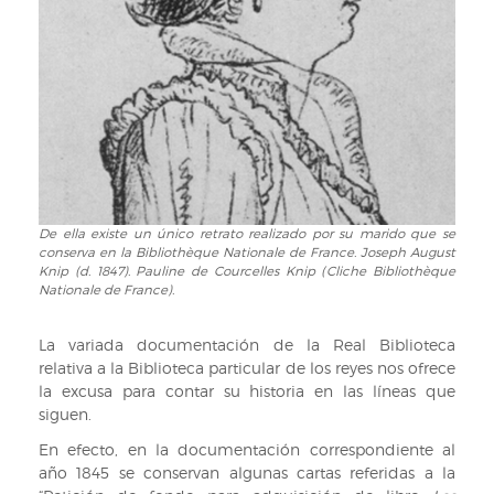
De ella existe un único retrato realizado por su marido que se
De
conserva en la Bibliothèque Nationale de France. Joseph August
ella
Knip (d. 1847). Pauline de Courcelles Knip (Cliche Bibliothèque
existe
Nationale de France).
un
único
La variada documentación de la Real Biblioteca
retrato
relativa a la Biblioteca particular de los reyes nos ofrece
realizado
la excusa para contar su historia en las líneas que
por
siguen.
su
marido
En efecto, en la documentación correspondiente al
que
año 1845 se conservan algunas cartas referidas a la
se