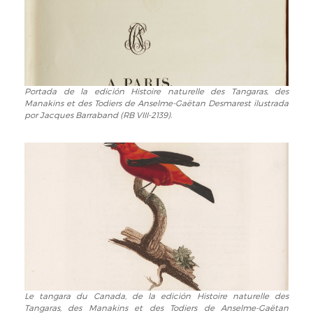
Portada de la edición Histoire naturelle des Tangaras, des
Portada
Manakins et des Todiers de Anselme-Gaëtan Desmarest ilustrada
de
por Jacques Barraband (RB VIII-2139).
la
edición
Histoire
naturelle
des
Tangaras,
des
Manakins
et
des
Todiers
de
Le tangara du Canada, de la edición Histoire naturelle des
Le
Anselme-
Tangaras, des Manakins et des Todiers de Anselme-Gaëtan
tangara