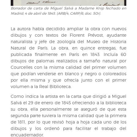
el
27
Borrador de carta de Miguel Salvá a Madame Knip fechado en
Borrador
Madrid, 4 de abril de 1845. (ARB/4, CARP/6, doc. 50r).
de
de
diciembre
carta
de
de
La autora había decidido ampliar la obra con nuevos
1844.
Miguel
dibujos y con textos de Florent Prévost, ayudante
(ARB/4,
Salvá
naturalista y jefe de zoología del Museo de Historia
CARP/6,
a
Natural de París. La obra, en quince entregas, fue
doc.
Madame
publicada finalmente en París en 1843. Incluía 60
48v)
Knip
dibujos de palomas realizados a tamaño natural por
fechado
Courcelles con la misma calidad del primer volumen
en
que podían venderse en blanco y negro o coloreados
Madrid,
por ella misma y que ofrecía junto con el primer
4
volumen a la Real Biblioteca.
de
Como indica la artista en la carta que dirigió a Miguel
abril
Salvá el 29 de enero de 1845 ofreciendo a la biblioteca
de
su obra, ella personalmente se aseguró de que esta
1845.
segunda parte tuviera la misma calidad que la primera
(ARB/4,
de 1811, por lo que revisó hoja a hoja cada uno de los
CARP/6,
dibujos y los ordenó para facilitar el trabajo del
doc.
encuadernador.