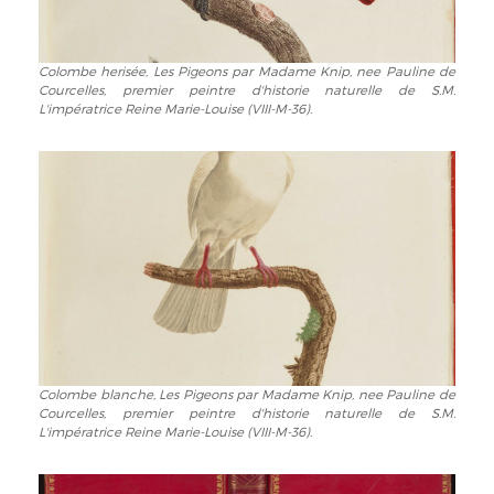
de
Courcelles,
premier
Colombe herisée, Les Pigeons par Madame Knip, nee Pauline de
Colombe
peintre
Courcelles, premier peintre d'historie naturelle de S.M.
herisée,
d'historie
L'impératrice Reine Marie-Louise (VIII-M-36).
Les
naturelle
Pigeons
de
par
S.M.
Madame
L'impératrice
Knip,
Reine
nee
Marie-
Pauline
Louise
de
(VIII-
Courcelles,
M-
premier
36).
peintre
d'historie
Colombe blanche, Les Pigeons par Madame Knip, nee Pauline de
Colombe
naturelle
Courcelles, premier peintre d'historie naturelle de S.M.
blanche,
de
L'impératrice Reine Marie-Louise (VIII-M-36).
Les
S.M.
Pigeons
L'impératrice
par
Reine