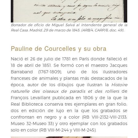
Les
CARP/6,
Pigeons
docs.
et
48-
les
52).
Borrador de oficio de Miguel Salvá al intendente general de la
Borrador
colombes
Real Casa. Madrid, 29 de marzo de 1845. (ARB/4, CARP/6, doc. 49).
de
exotiques"
oficio
de
de
Pauline
Pauline de Courcelles y su obra
Miguel
de
Salvá
Courcelles
Nació el 26 de julio de 1781 en París donde falleció el
al
(ARB/4,
18 de abril de 1851. Se formó con el maestro Jacques
intendente
CARP/6)
Barraband (1767-1809), uno de los ilustradores
general
franceses de animales y plantas más destacados de la
de
época, autor de los dibujos que ilustran la
Histoire
la
naturelle des oiseaux de paradis et des rolliers
de
Real
François Levaillant publicada en 1806 y de la que la
Casa.
Real Biblioteca conserva tres ejemplares en gran folio,
Madrid,
dos en edición de lujo en la que los grabados se
29
confrontan en negro y a color (RB VIII-2132-VIII-2133;
de
Museo 32-Museo 33) y otro ejemplar con los grabados
marzo
solo en color (RB VIII-M-244 y VIII-M-245).
de