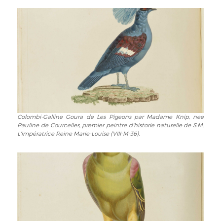
los
Reine
Príncipes
Marie-
en
Louise
vuelto
(VIII-
de
M-
portada
36).
de
Les
Pigeons
par
Madame
Colombi-Galline Goura de Les Pigeons par Madame Knip, nee
Colombi-
Knip,
Pauline de Courcelles, premier peintre d'historie naturelle de S.M.
Galline
nee
L'impératrice Reine Marie-Louise (VIII-M-36).
Goura
Pauline
de
de
Les
Courcelles,
Pigeons
premier
par
peintre
Madame
d'historie
Knip,
naturelle
nee
de