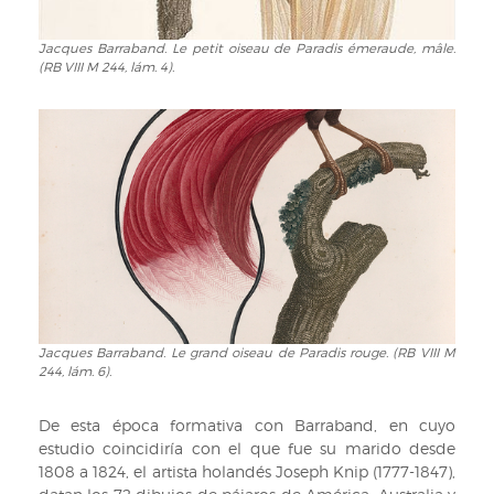
M
244,
lám.
Jacques Barraband. Le petit oiseau de Paradis émeraude, mâle.
Jacques
(RB VIII M 244, lám. 4).
1).
Barraband.
Le
petit
oiseau
de
Paradis
émeraude,
mâle.
(RB
VIII
M
244,
lám.
Jacques Barraband. Le grand oiseau de Paradis rouge. (RB VIII M
Jacques
244, lám. 6).
4).
Barraband.
Le
grand
De esta época formativa con Barraband, en cuyo
oiseau
estudio coincidiría con el que fue su marido desde
de
1808 a 1824, el artista holandés Joseph Knip (1777-1847),