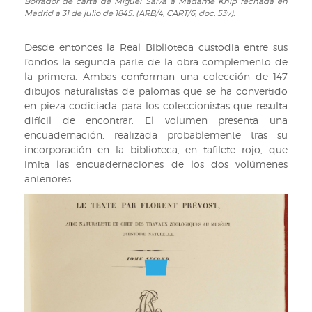
31
Borrador de carta de Miguel Salvá a Madame Knip fechada en
Borrador
Madrid a 31 de julio de 1845. (ARB/4, CART/6, doc. 53v).
de
de
julio
carta
de
de
Desde entonces la Real Biblioteca custodia entre sus
1845.
Miguel
fondos la segunda parte de la obra complemento de
(ARB/4,
Salvá
la primera. Ambas conforman una colección de 147
CART/6,
a
dibujos naturalistas de palomas que se ha convertido
doc.
Madame
en pieza codiciada para los coleccionistas que resulta
53r).
Knip
difícil de encontrar. El volumen presenta una
fechada
encuadernación, realizada probablemente tras su
en
incorporación en la biblioteca, en tafilete rojo, que
Madrid
imita las encuadernaciones de los dos volúmenes
a
anteriores.
31
de
julio
de
1845.
(ARB/4,
CART/6,
doc.
53v).