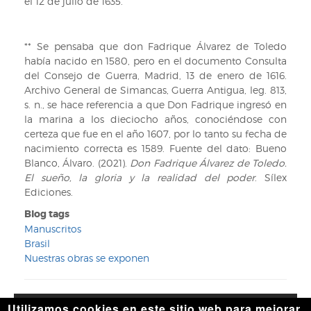
el 12 de julio de 1635.
** Se pensaba que don Fadrique Álvarez de Toledo
había nacido en 1580, pero en el documento Consulta
del Consejo de Guerra, Madrid, 13 de enero de 1616.
Archivo General de Simancas, Guerra Antigua, leg. 813,
s. n., se hace referencia a que Don Fadrique ingresó en
la marina a los dieciocho años, conociéndose con
certeza que fue en el año 1607, por lo tanto su fecha de
nacimiento correcta es 1589. Fuente del dato: Bueno
Blanco, Álvaro. (2021).
Don Fadrique Álvarez de Toledo.
El sueño, la gloria y la realidad del poder
. Sílex
Ediciones.
Blog tags
Manuscritos
Brasil
Nuestras obras se exponen
Utilizamos cookies en este sitio web para mejorar
Accesibilidad
|
Aviso legal
|
Política de privacidad
|
Política