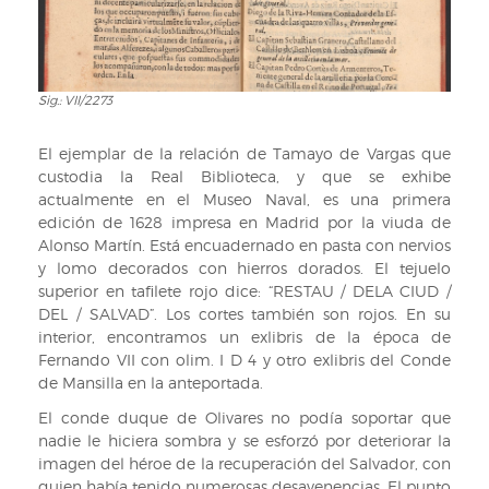
Sig.: VII/2273
Sig.:
VII/2273
El ejemplar de la relación de Tamayo de Vargas que
custodia la Real Biblioteca, y que se exhibe
actualmente en el Museo Naval, es una primera
edición de 1628 impresa en Madrid por la viuda de
Alonso Martín. Está encuadernado en pasta con nervios
y lomo decorados con hierros dorados. El tejuelo
superior en tafilete rojo dice: “RESTAU / DELA CIUD /
DEL / SALVAD”. Los cortes también son rojos. En su
interior, encontramos un exlibris de la época de
Fernando VII con olim. I D 4 y otro exlibris del Conde
de Mansilla en la anteportada.
El conde duque de Olivares no podía soportar que
nadie le hiciera sombra y se esforzó por deteriorar la
imagen del héroe de la recuperación del Salvador, con
quien había tenido numerosas desavenencias. El punto