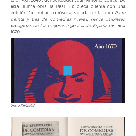
esta última obra, la Real Biblioteca cuenta con una
edición facsimilar en rústica, sacada de la obra
Parte
treinta y tres de comedias nvevas, nvnca impresas,
escogidas de los mejores ingenios de España
del año
1670.
Sig.: XXII/2848
Sig.:
XXII/2848