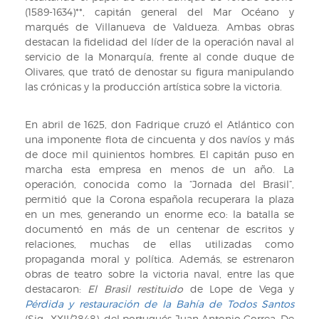
(1589-1634)**, capitán general del Mar Océano y
marqués de Villanueva de Valdueza. Ambas obras
destacan la fidelidad del líder de la operación naval al
servicio de la Monarquía, frente al conde duque de
Olivares, que trató de denostar su figura manipulando
las crónicas y la producción artística sobre la victoria.
En abril de 1625, don Fadrique cruzó el Atlántico con
una imponente flota de cincuenta y dos navíos y más
de doce mil quinientos hombres. El capitán puso en
marcha esta empresa en menos de un año. La
operación, conocida como la “Jornada del Brasil”,
permitió que la Corona española recuperara la plaza
en un mes, generando un enorme eco: la batalla se
documentó en más de un centenar de escritos y
relaciones, muchas de ellas utilizadas como
propaganda moral y política. Además, se estrenaron
obras de teatro sobre la victoria naval, entre las que
destacaron:
El Brasil restituido
de Lope de Vega y
Pérdida y restauración de la Bahía de Todos Santos
(Sig.: XXII/2848), del portugués Juan Antonio Correa. De