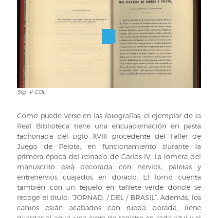
Sig.: V COL
Sig.:
V
COL
Como puede verse en las fotografías, el ejemplar de la
Real Biblioteca tiene una encuadernación en pasta
tachonada del siglo XVIII procedente del Taller de
Juego de Pelota, en funcionamiento durante la
primera época del reinado de Carlos IV. La lomera del
manuscrito está decorada con nervios, paletas y
entrenervios cuajados en dorado. El lomo cuenta
también con un tejuelo en tafilete verde donde se
recoge el título: “JORNAD. / DEL / BRASIL”. Además, los
cantos están acabados con rueda dorada, tiene
guardas al agua, una cinta de registro en seda azul y el