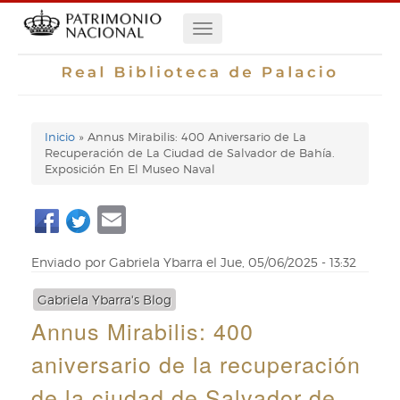
Pasar
Navegación
al
contenido
principal
principal
Inicio
Annus Mirabilis: 400 Aniversario de La
Enlaces
Recuperación de La Ciudad de Salvador de Bahía.
Exposición En El Museo Naval
de
Email
ayuda
de
Enviado por
Gabriela Ybarra
el
Jue, 05/06/2025 - 13:32
navegación
Gabriela Ybarra's Blog
Annus Mirabilis: 400
aniversario de la recuperación
de la ciudad de Salvador de