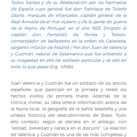
Todos Santos y de su Restauración por las harmadas
de España cuyo general fue don Fadrique de Toledo
Osorio, marqués de Villanueba, capitán general de la
Real Armada de el mar oçéano y de la gente de guerra
de el Reyno de Portugal, en el año 1625. Dirigido al
capitán don Fernando de Porres y Toledo,
comendador de ballesteros en la orden de Calatraba,
sargento m[ai]or de Madrid / Por don Juan de Valencia
y Guzmán, natural de Salamanca que fue sirbiendo a
su magestad en ella de soldado particular y se alló en
todo lo que passó
(Sig.: II/456).
Juan Valencia y Guzmán fue un soldado de los tercios
españoles que participó en la jornada y relató los
hechos vividos de primera mano. Además de la
crónica militar, su obra ofrece información acerca de
la fauna local, la geografía de la bahía brasileña y una
síntesis histórica del descubrimiento de Brasil. Todo
ello contado, según se declara en el prólogo, con
“verdad, brevedad y llaneça en el discurrir”. La relación
de Valencia y Guzmán es una de las más completas y