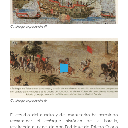
Catálogo exposición III
Catálogo
exposición
III
Catálogo exposición IV
Catálogo
exposición
IV
El estudio del cuadro y del manuscrito ha permitido
reexaminar el enfoque histórico de la batalla,
resaltando el papel de don Fadrique de Toledo Osorio