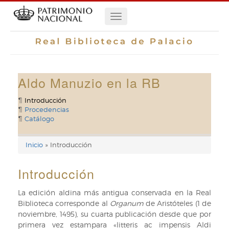
Pasar
Navegación
al
contenido
principal
principal
Aldo Manuzio en la RB
Introducción
Procedencias
Catálogo
Inicio
Introducción
Enlaces
de
Introducción
ayuda
La edición aldina más antigua conservada en la Real
Biblioteca corresponde al
Organum
de Aristóteles (1 de
de
noviembre, 1495), su cuarta publicación desde que por
navegación
primera vez estampara «litteris ac impensis Aldi