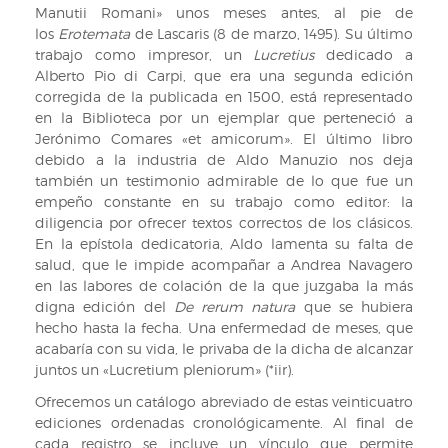
Manutii Romani» unos meses antes, al pie de
los
Erotemata
de Lascaris (8 de marzo, 1495). Su último
trabajo como impresor, un
Lucretius
dedicado a
Alberto Pio di Carpi, que era una segunda edición
corregida de la publicada en 1500, está representado
en la Biblioteca por un ejemplar que perteneció a
Jerónimo Comares «et amicorum». El último libro
debido a la industria de Aldo Manuzio nos deja
también un testimonio admirable de lo que fue un
empeño constante en su trabajo como editor: la
diligencia por ofrecer textos correctos de los clásicos.
En la epístola dedicatoria, Aldo lamenta su falta de
salud, que le impide acompañar a Andrea Navagero
en las labores de colación de la que juzgaba la más
digna edición del
De rerum natura
que se hubiera
hecho hasta la fecha. Una enfermedad de meses, que
acabaría con su vida, le privaba de la dicha de alcanzar
juntos un «Lucretium pleniorum» (*iir).
Ofrecemos un catálogo abreviado de estas veinticuatro
ediciones ordenadas cronológicamente. Al final de
cada registro se incluye un vínculo que permite