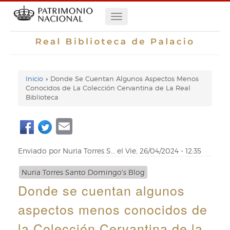
Pasar
Navegación
al
contenido
principal
principal
Inicio
Donde Se Cuentan Algunos Aspectos Menos
Enlaces
Conocidos de La Colección Cervantina de La Real
Biblioteca
de
Email
ayuda
de
Enviado por
Nuria Torres S…
el
Vie, 26/04/2024 - 12:35
navegación
Nuria Torres Santo Domingo's Blog
Donde se cuentan algunos
aspectos menos conocidos de
la Colección Cervantina de la