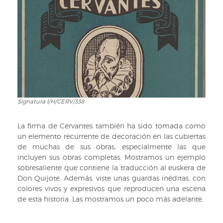
Signatura I/H/CERV/338
Signatura
I/H/CERV/338
La firma de Cervantes también ha sido tomada como
un elemento recurrente de decoración en las cubiertas
de muchas de sus obras, especialmente las que
incluyen sus obras completas. Mostramos un ejemplo
sobresaliente que contiene la traducción al euskera de
Don Quijote. Además, viste unas guardas inéditas, con
colores vivos y expresivos que reproducen una escena
de esta historia. Las mostramos un poco más adelante.