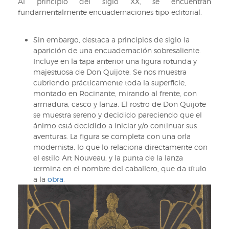
Al principio del siglo XX, se encuentran
Signatura:
fundamentalmente encuadernaciones tipo editorial.
I/H/CERV/165
Sin embargo, destaca a principios de siglo la
aparición de una encuadernación sobresaliente.
Incluye en la tapa anterior una figura rotunda y
majestuosa de Don Quijote. Se nos muestra
cubriendo prácticamente toda la superficie,
montado en Rocinante, mirando al frente, con
armadura, casco y lanza. El rostro de Don Quijote
se muestra sereno y decidido pareciendo que el
ánimo está decidido a iniciar y/o continuar sus
aventuras. La figura se completa con una orla
modernista, lo que lo relaciona directamente con
el estilo Art Nouveau, y la punta de la lanza
termina en el nombre del caballero, que da título
a la
obra
.