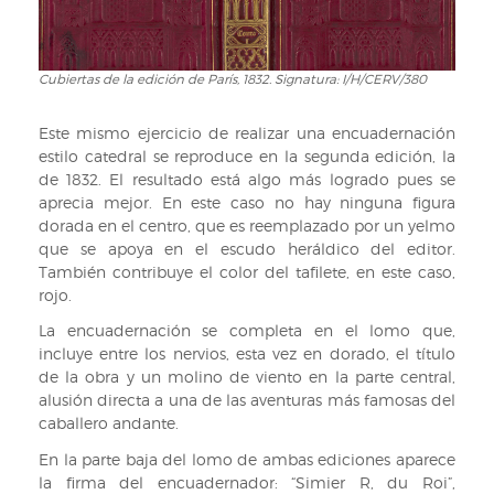
Cubiertas de la edición de París, 1832. Signatura: I/H/CERV/380
Cubiertas
de
la
Este mismo ejercicio de realizar una encuadernación
edición
estilo catedral se reproduce en la segunda edición, la
de
de 1832. El resultado está algo más logrado pues se
París,
aprecia mejor. En este caso no hay ninguna figura
1832.
dorada en el centro, que es reemplazado por un yelmo
Signatura:
que se apoya en el escudo heráldico del editor.
I/H/CERV/380
También contribuye el color del tafilete, en este caso,
rojo.
La encuadernación se completa en el lomo que,
incluye entre los nervios, esta vez en dorado, el título
de la obra y un molino de viento en la parte central,
alusión directa a una de las aventuras más famosas del
caballero andante.
En la parte baja del lomo de ambas ediciones aparece
la firma del encuadernador: “Simier R, du Roi”,