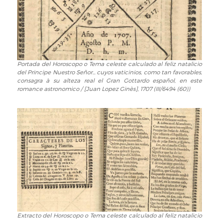
reyna...
regocijo
Maria
:
Luisa
en
Gabriela
aplauso
de
del
Saboya...
tan
/
Portada del Horoscopo o Tema celeste calculado al feliz natalicio
Portada
feliz
compuesta
del Principe Nuestro Señor... cuyos vaticinios, como tan favorables,
del
como
consagra à su alteza real el Gran Gottardo español, en este
por
Horoscopo
deseado
romance astronomico / [Juan Lopez Ginès], 1707 (III/6494 (60))
Juan
o
parto
Moraga
Tema
de
Negrillo
celeste
N.
Zencerrado
calculado
reyna,
y
al
y
el
feliz
señora
mas
natalicio
D.
afecto
del
Maria
y
Principe
Luisa...
leal
Nuestro
/
vassallo
Señor...
que
de
cuyos
sacrifica
sus
Extracto del Horoscopo o Tema celeste calculado al feliz natalicio
Extracto