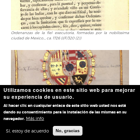
de
Mexico
en
el
año
Ordenanzas de la fiel executoria, formadas por la nobilissima
Ordenanzas
de
ciudad de Mexico..., ca. 1726 (I/F/320 (2))
de
1718
la
para
fiel
el
executoria,
meior
formadas
regimen,
por
y
la
gouierno
nobilissima
de
Utilizamos cookies en este sitio web para mejorar
ciudad
aquella
su experiencia de usuario.
de
republica,
Mexico...,
Al hacer clic en cualquier enlace de este sitio web usted nos está
aprobadas,
ca.
dando su consentimiento para la instalación de las mismas en su
y
Más info
1726
navegador.
Portada manuscrita policromada de Creacion, antiguedad, y
Portada
confirmadas
privilegios, de los titulos de Castilla / que escrive... Joseph Berni y
(I/F/320
manuscrita
por
Català..., 1769 (IV/979)
Sí, estoy de acuerdo
No, gracias
(2))
policromada
la
de