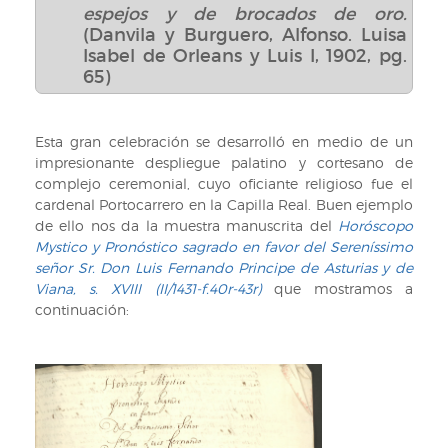
alteza
espejos y de brocados de oro.
(III/6494
real
(Danvila y Burguero, Alfonso. Luisa
(60))
el
Isabel de Orleans y Luis I, 1902, pg.
Gran
65)
Gottardo
español,
en
Esta gran celebración se desarrolló en medio de un
este
impresionante despliegue palatino y cortesano de
romance
complejo ceremonial, cuyo oficiante religioso fue el
astronomico
cardenal Portocarrero en la Capilla Real. Buen ejemplo
/
de ello nos da la muestra manuscrita del
Horóscopo
[Juan
Mystico y Pronóstico sagrado en favor del Sereníssimo
Lopez
señor Sr. Don Luis Fernando Principe de Asturias y de
Ginès],
Viana, s. XVIII (II/1431-f.40r-43r)
que mostramos a
1707
continuación:
(III/6494
(60))