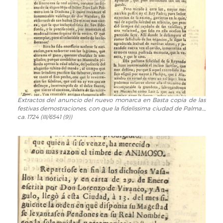
con
que
la
fidelissima
ciudad
de
Palma
y
sus
Extractos del anuncio del nuevo monarca en Basta copia de las
Extractos
nobles
festivas demostraciones, con que la fidelissima ciudad de Palma...,
del
patricios
ca. 1724 (III/6541 (9))
anuncio
han
del
celebrado
nuevo
la
monarca
feliz
en
proclamación
Basta
de
copia
nuestro
de
amado
las
Rey
festivas
D.