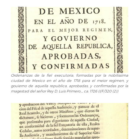
Ríos
1817
y
(GRAB/475)
D.
Juan
de
Dios
de
la
Rada
y
Delgado...
Por:
Ordenanzas de la fiel executoria, formadas por la nobilissima
Ordenanzas
ciudad de Mexico en el año de 1718 para el meior regimen, y
Amador
de
gouierno de aquella republica, aprobadas, y confirmadas por la
de
la
magestad del señor Rey D. Luis Primero..., ca. 1726 (I/F/320 (2))
los
fiel
Ríos,
executoria,
José
formadas
(1818-
por
1878),
la
1861
nobilissima
(INF/3826)
ciudad