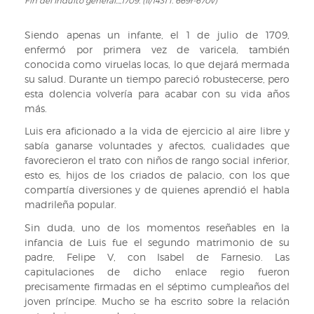
Fin del Indulto general...,1709. (II/1431 f. 669r-670v)
Fin
del
Indulto
Siendo apenas un infante, el 1 de julio de 1709,
general...,1709.
enfermó por primera vez de varicela, también
(II/1431
conocida como viruelas locas, lo que dejará mermada
f.
su salud. Durante un tiempo pareció robustecerse, pero
669r-
esta dolencia volvería para acabar con su vida años
670v)
más.
Luis era aficionado a la vida de ejercicio al aire libre y
sabía ganarse voluntades y afectos, cualidades que
favorecieron el trato con niños de rango social inferior,
esto es, hijos de los criados de palacio, con los que
compartía diversiones y de quienes aprendió el habla
madrileña popular.
Sin duda, uno de los momentos reseñables en la
infancia de Luis fue el segundo matrimonio de su
padre, Felipe V, con Isabel de Farnesio. Las
capitulaciones de dicho enlace regio fueron
precisamente firmadas en el séptimo cumpleaños del
joven príncipe. Mucho se ha escrito sobre la relación