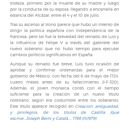
de
tristeza, primero por la muerte de su madre y luego
4
España
por la conducta de su esposa, llegando a encerrarla en
y
:
estancia del Alcázar, entre el 4 y el 10 de julio.
5)
desde
en
Tras su ascenso al trono parece que hubo un intento de
Felipe
la
dirigir la política española con independencia de la
II
obra
francesa, pero tal fue la brevedad del reinado de Luis y
hasta
Historia
la influencia de Felipe V a través del gabinete del
Carlos
de
nuevo soberano que no hubo tiempo para ejecutar
III,
la
cambios políticos significativos en España.
y
villa
diseños
Aunque su reinado fue breve, Luis tuvo ocasión de
y
de
aprobar y confirmar ordenanzas para el mejor
corte
todas
gobierno de México, con fecha del 6 de mayo de 1724,
de
las
cuatro meses antes de su fallecimiento (I-F-320).
Madrid
monedas
Además, el joven monarca contó con el tiempo
/
acuñadas...
suficiente para la creación de un nuevo título
Por
/[Juan
nobiliario, según era costumbre entre los soberanos.
D.
Fernando
Este título aparece recogido en
Creacion, antiguedad,
José
Palomino
y privilegios, de los titulos de Castilla /que
Amador
y
escrive...Joseph Berni y Català..., 1769 (IV/979)
de
pbte.
los
otros],