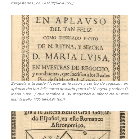
a
magestades..., ca. 1707 (III/6494 (65))
lo
manchego
y
elogios
al...
nacimiento
de
nuestro
principe...
Luis
primero...
y
Zarzuela intitulada Alcazar de la razon y centro de regocijo : en
Zarzuela
à
aplauso del tan feliz como deseado parto de N. reyna, y señora D.
intitulada
nuestro
Maria Luisa... / que sacrifica à... su magestad el afecto de su mas
Alcazar
leal Vassallo, 1707 (III/6494 (66))
rey...
de
Felipe
la
Quinto
razon
y
y
à
centro
la
de