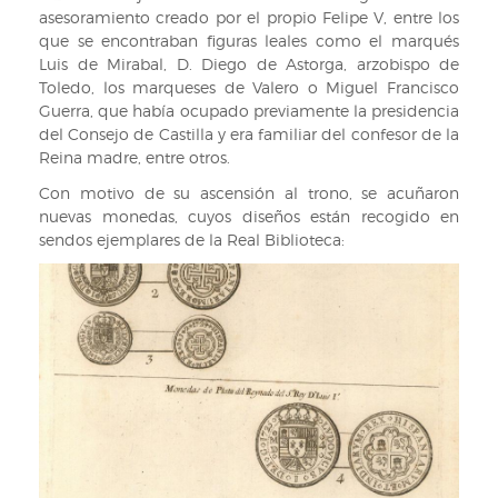
asesoramiento creado por el propio Felipe V, entre los
en
ca.
que se encontraban figuras leales como el marqués
Basta
1724
Luis de Mirabal, D. Diego de Astorga, arzobispo de
copia
(III/6541
Toledo, los marqueses de Valero o Miguel Francisco
de
(9))
Guerra, que había ocupado previamente la presidencia
las
del Consejo de Castilla y era familiar del confesor de la
festivas
Reina madre, entre otros.
demostraciones,
con
Con motivo de su ascensión al trono, se acuñaron
que
nuevas monedas, cuyos diseños están recogido en
la
sendos ejemplares de la Real Biblioteca:
fidelissima
ciudad
de
Palma...,
ca.
1724
(III/6541
(9))