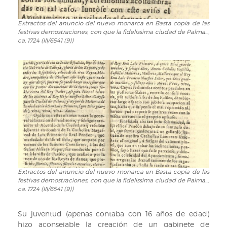
demostraciones,
Luis
con
I...
Extractos del anuncio del nuevo monarca en Basta copia de las
Extractos
que
/
festivas demostraciones, con que la fidelissima ciudad de Palma...,
del
la
formabala
ca. 1724 (III/6541 (9))
anuncio
fidelissima
D.
del
ciudad
Agustin
nuevo
de
Gabriel
monarca
Palma...,
de
en
ca.
Montiano
Basta
1724
y
copia
(III/6541
Luyando...,
de
(9))
ca.
las
1724
festivas
(III/6541
demostraciones,
(9))
con
Extractos del anuncio del nuevo monarca en Basta copia de las
Extractos
que
festivas demostraciones, con que la fidelissima ciudad de Palma...,
del
la
ca. 1724 (III/6541 (9))
anuncio
fidelissima
del
ciudad
Su juventud (apenas contaba con 16 años de edad)
nuevo
de
hizo aconsejable la creación de un gabinete de
monarca
Palma...,