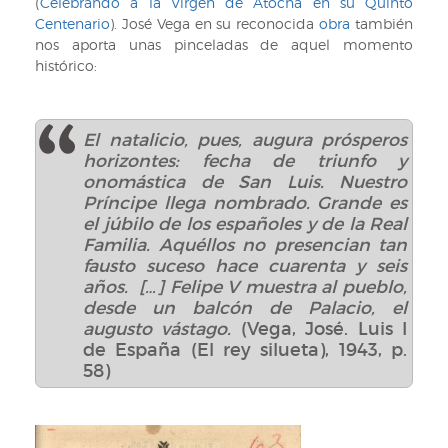
(5))
(
Celebrando a la Virgen de Atocha en su Quinto
Centenario
). José Vega en su reconocida
obra
también
nos aporta unas pinceladas de aquel momento
histórico:
El natalicio, pues, augura prósperos
horizontes: fecha de triunfo y
onomástica de San Luis. Nuestro
Príncipe llega nombrado. Grande es
el júbilo de los españoles y de la Real
Familia. Aquéllos no presencian tan
fausto suceso hace cuarenta y seis
años. […] Felipe V muestra al pueblo,
desde un balcón de Palacio, el
augusto vástago.
(Vega, José. Luis I
de España (El rey silueta), 1943, p.
58)