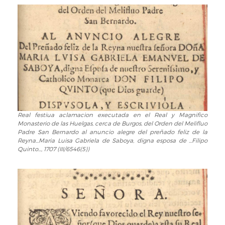
Real festiua aclamacion executada en el Real y Magnifico
Real
Monasterio de las Huelgas, cerca de Burgos, del Orden del Melifluo
festiua
Padre San Bernardo al anuncio alegre del preñado feliz de la
aclamacion
Reyna...Maria Luisa Gabriela de Saboya, digna esposa de ...Filipo
executada
Quinto..., 1707 (III/6546(5))
en
el
Real
y
Magnifico
Monasterio
de