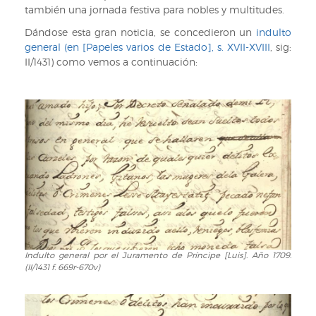
también una jornada festiva para nobles y multitudes.
Dándose esta gran noticia, se concedieron un
indulto
general (en [Papeles varios de Estado], s. XVII-XVIII
, sig:
II/1431) como vemos a continuación:
Indulto general por el Juramento de Príncipe [Luis]. Año 1709.
Indulto
(II/1431 f. 669r-670v)
general
por
el