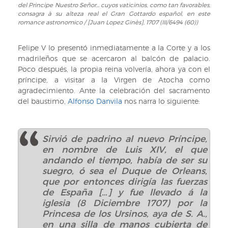
vaticinios,
à...
del Principe Nuestro Señor... cuyos vaticinios, como tan favorables,
magestades...,
del
como
su
consagra à su alteza real el Gran Gottardo español, en este
ca.
Horoscopo
tan
romance astronomico / [Juan Lopez Ginès], 1707 (III/6494 (60))
magestad
1707
o
favorables,
el
(III/6494
Tema
consagra
afecto
Felipe V lo presentó inmediatamente a la Corte y a los
(65))
celeste
à
de
madrileños que se acercaron al balcón de palacio.
calculado
su
su
Poco después, la propia reina volvería, ahora ya con el
al
alteza
mas
príncipe, a visitar a la Virgen de Atocha como
feliz
real
leal
agradecimiento. Ante la celebración del sacramento
natalicio
el
Vassallo,
del baustimo,
Alfonso Danvila
nos narra lo siguiente:
del
Gran
1707
Principe
Gottardo
(III/6494
Nuestro
español,
(66))
Señor...
Sirvió de padrino al nuevo Príncipe,
en
cuyos
en nombre de Luis XIV, el que
este
vaticinios,
andando el tiempo, había de ser su
romance
como
suegro, ó sea el Duque de Orleans,
astronomico
tan
que por entonces dirigía las fuerzas
/
favorables,
de España […] y fue llevado á la
[Juan
consagra
iglesia (8 Diciembre 1707) por la
Lopez
à
Princesa de los Ursinos, aya de S. A.,
Ginès],
su
en una silla de manos cubierta de
1707