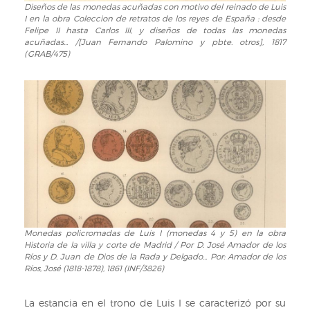
Diseños de las monedas acuñadas con motivo del reinado de Luis
Diseños
I en la obra Coleccion de retratos de los reyes de España : desde
de
Felipe II hasta Carlos III, y diseños de todas las monedas
las
acuñadas... /[Juan Fernando Palomino y pbte. otros], 1817
monedas
(GRAB/475)
acuñadas
con
motivo
del
reinado
de
Luis
I
en
la
obra
Coleccion
Monedas policromadas de Luis I (monedas 4 y 5) en la obra
Monedas
de
Historia de la villa y corte de Madrid / Por D. José Amador de los
policromadas
retratos
Ríos y D. Juan de Dios de la Rada y Delgado... Por: Amador de los
de
Ríos, José (1818-1878), 1861 (INF/3826)
de
Luis
los
I
reyes
La estancia en el trono de Luis I se caracterizó por su
(monedas