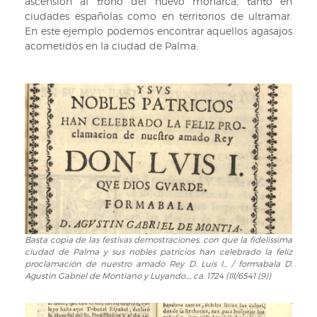
ascensión al trono del nuevo monarca, tanto en
ciudades españolas como en territorios de ultramar.
En este ejemplo podemos encontrar aquellos agasajos
acometidos en la ciudad de Palma:
Basta copia de las festivas demostraciones, con que la fidelissima
Basta
ciudad de Palma y sus nobles patricios han celebrado la feliz
copia
proclamación de nuestro amado Rey D. Luis I... / formabala D.
de
Agustin Gabriel de Montiano y Luyando..., ca. 1724 (III/6541 (9))
las
festivas
demostraciones,