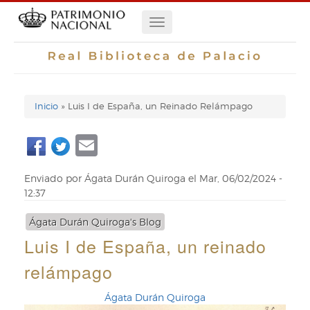
Pasar
Navegación
al
contenido
principal
principal
Inicio
Luis I de España, un Reinado Relámpago
Enlaces
Email
de
ayuda
Enviado por
Ágata Durán Quiroga
el
Mar, 06/02/2024 -
de
12:37
navegación
Ágata Durán Quiroga's Blog
Luis I de España, un reinado
relámpago
Ágata Durán Quiroga