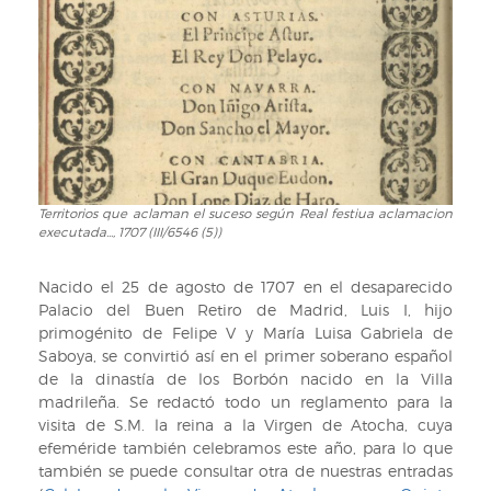
suceso
Luisa
según
Gabriela
Real
de
festiua
Saboya,
aclamacion
digna
executada...,
esposa
1707
de
(III/6546
...Filipo
(5))
Quinto...,
1707
Territorios que aclaman el suceso según Real festiua aclamacion
Territorios
executada..., 1707 (III/6546 (5))
(III/6546(5))
que
aclaman
el
Nacido el 25 de agosto de 1707 en el desaparecido
suceso
Palacio del Buen Retiro de Madrid, Luis I, hijo
según
primogénito de Felipe V y María Luisa Gabriela de
Real
Saboya, se convirtió así en el primer soberano español
festiua
de la dinastía de los Borbón nacido en la Villa
aclamacion
madrileña. Se redactó todo un reglamento para la
executada...,
visita de S.M. la reina a la Virgen de Atocha, cuya
1707
efeméride también celebramos este año, para lo que
(III/6546
también se puede consultar otra de nuestras entradas